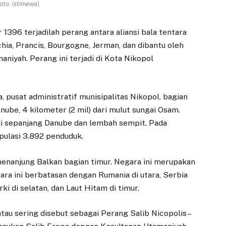
oto: istimewa).
396 terjadilah perang antara aliansi bala tentara
achia, Prancis, Bourgogne, Jerman, dan dibantu oleh
niyah. Perang ini terjadi di Kota Nikopol
a, pusat administratif munisipalitas Nikopol, bagian
anube, 4 kilometer (2 mil) dari mulut sungai Osam.
 di sepanjang Danube dan lembah sempit. Pada
pulasi 3.892 penduduk.
menanjung Balkan bagian timur. Negara ini merupakan
ara ini berbatasan dengan Rumania di utara, Serbia
ki di selatan, dan Laut Hitam di timur.
tau sering disebut sebagai Perang Salib Nicopolis–