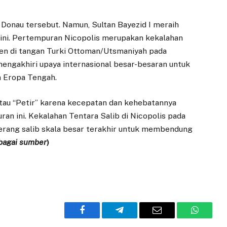
Donau tersebut. Namun, Sultan Bayezid I meraih
ni. Pertempuran Nicopolis merupakan kekalahan
sten di tangan Turki Ottoman/Utsmaniyah pada
mengakhiri upaya internasional besar-besaran untuk
n Eropa Tengah.
 atau “Petir” karena kecepatan dan kehebatannya
n ini. Kekalahan Tentara Salib di Nicopolis pada
erang salib skala besar terakhir untuk membendung
rbagai sumber
)
Facebook
Telegram
Email
WhatsA