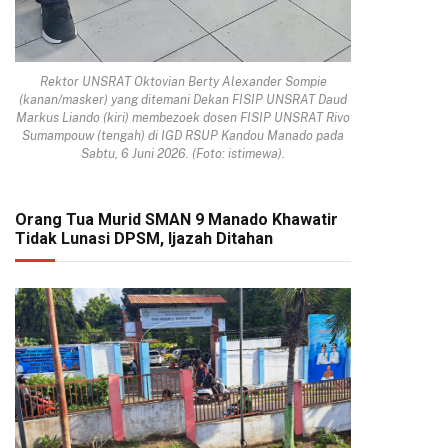
Rektor UNSRAT Oktovian Berty Alexander Sompie
(kanan/masker) yang ditemani Dekan FISIP UNSRAT Daud
Markus Liando (kiri) membezoek dosen FISIP UNSRAT Rivo
Sumampouw (tengah) di IGD RSUP Kandou Manado pada
Sabtu, 6 Juni 2026. (Foto: istimewa).
Orang Tua Murid SMAN 9 Manado Khawatir
Tidak Lunasi DPSM, Ijazah Ditahan