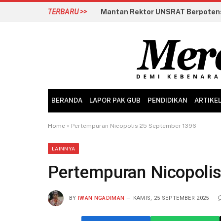
TERBARU >>
Mantan Rektor UNSRAT Berpotens
BERANDA
LAPOR PAK GUB
PENDIDIKAN
ARTIKE
Home
»
Pertempuran Nicopolis 25 September 1396
LAINNYA
Pertempuran Nicopoli
BY
IWAN NGADIMAN
KAMIS, 25 SEPTEMBER 2025