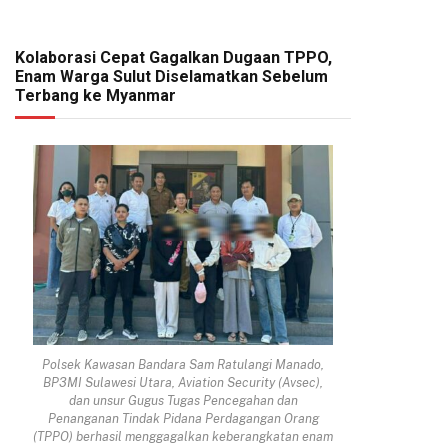
Kolaborasi Cepat Gagalkan Dugaan TPPO,
Enam Warga Sulut Diselamatkan Sebelum
Terbang ke Myanmar
Polsek Kawasan Bandara Sam Ratulangi Manado,
BP3MI Sulawesi Utara, Aviation Security (Avsec),
dan unsur Gugus Tugas Pencegahan dan
Penanganan Tindak Pidana Perdagangan Orang
(TPPO) berhasil menggagalkan keberangkatan enam