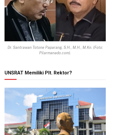
Dr. Santrawan Totone Paparang, S.H., M.H., M.Kn. (Foto:
Pilarmanado.com).
UNSRAT Memiliki Plt. Rektor?