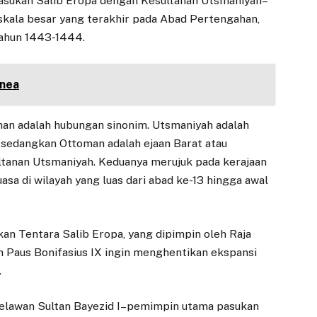
Pasukan Salib Eropa dengan Kesultanan Utsmaniyah–
skala besar yang terakhir pada Abad Pertengahan,
tahun 1443-1444.
anea
n adalah hubungan sinonim. Utsmaniyah adalah
 sedangkan Ottoman adalah ejaan Barat atau
ultanan Utsmaniyah. Keduanya merujuk pada kerajaan
asa di wilayah yang luas dari abad ke-13 hingga awal
an Tentara Salib Eropa, yang dipimpin oleh Raja
h Paus Bonifasius IX ingin menghentikan ekspansi
.
lawan Sultan Bayezid I–pemimpin utama pasukan