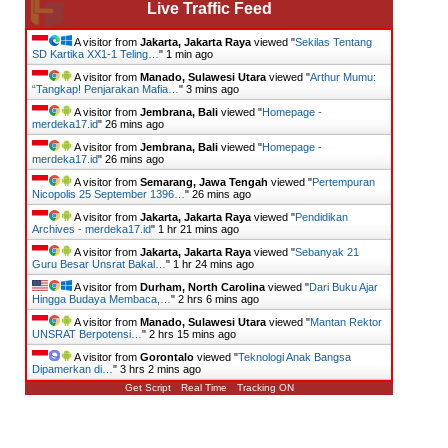
Live Traffic Feed
A visitor from
Jakarta, Jakarta Raya
viewed "
Sekilas Tentang
SD Kartika XX1-1 Teling…
"
1 min ago
A visitor from
Manado, Sulawesi Utara
viewed "
Arthur Mumu:
“Tangkap! Penjarakan Mafia…
"
3 mins ago
A visitor from
Jembrana, Bali
viewed "
Homepage -
merdeka17.id
"
26 mins ago
A visitor from
Jembrana, Bali
viewed "
Homepage -
merdeka17.id
"
26 mins ago
A visitor from
Semarang, Jawa Tengah
viewed "
Pertempuran
Nicopolis 25 September 1396…
"
26 mins ago
A visitor from
Jakarta, Jakarta Raya
viewed "
Pendidikan
Archives - merdeka17.id
"
1 hr 21 mins ago
A visitor from
Jakarta, Jakarta Raya
viewed "
Sebanyak 21
Guru Besar Unsrat Bakal…
"
1 hr 24 mins ago
A visitor from
Durham, North Carolina
viewed "
Dari Buku Ajar
Hingga Budaya Membaca,…
"
2 hrs 6 mins ago
A visitor from
Manado, Sulawesi Utara
viewed "
Mantan Rektor
UNSRAT Berpotensi…
"
2 hrs 15 mins ago
A visitor from
Gorontalo
viewed "
Teknologi Anak Bangsa
Dipamerkan di…
"
3 hrs 2 mins ago
Get Script
Real Time
Tracking ON