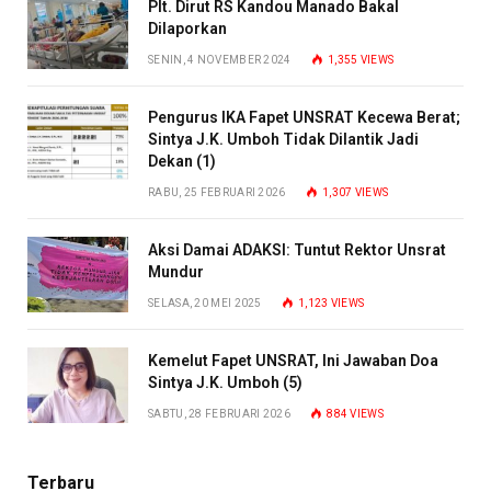
Plt. Dirut RS Kandou Manado Bakal
Dilaporkan
SENIN, 4 NOVEMBER 2024
1,355
VIEWS
Pengurus IKA Fapet UNSRAT Kecewa Berat;
Sintya J.K. Umboh Tidak Dilantik Jadi
Dekan (1)
RABU, 25 FEBRUARI 2026
1,307
VIEWS
Aksi Damai ADAKSI: Tuntut Rektor Unsrat
Mundur
SELASA, 20 MEI 2025
1,123
VIEWS
Kemelut Fapet UNSRAT, Ini Jawaban Doa
Sintya J.K. Umboh (5)
SABTU, 28 FEBRUARI 2026
884
VIEWS
Terbaru