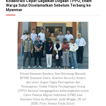
Kolaborasi Cepat Gagalkan Dugaan TPPO, Enam
Warga Sulut Diselamatkan Sebelum Terbang ke
Myanmar
Polsek Kawasan Bandara Sam Ratulangi Manado,
BP3MI Sulawesi Utara, Aviation Security (Avsec),
dan unsur Gugus Tugas Pencegahan dan
Penanganan Tindak Pidana Perdagangan Orang
(TPPO) berhasil menggagalkan keberangkatan enam
Calon Pekerja Migran Indonesia (CPMI) asal
Sulawesi Utara ke Myanmar, pada Minggu, 26 Juli
2026. (Foto: Humas Polda Sulut).