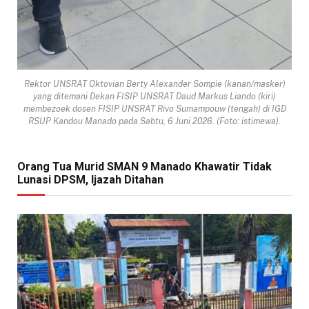
Rektor UNSRAT Oktovian Berty Alexander Sompie (kanan/masker)
yang ditemani Dekan FISIP UNSRAT Daud Markus Liando (kiri)
membezoek dosen FISIP UNSRAT Rivo Sumampouw (tengah) di IGD
RSUP Kandou Manado pada Sabtu, 6 Juni 2026. (Foto: istimewa).
Orang Tua Murid SMAN 9 Manado Khawatir Tidak
Lunasi DPSM, Ijazah Ditahan