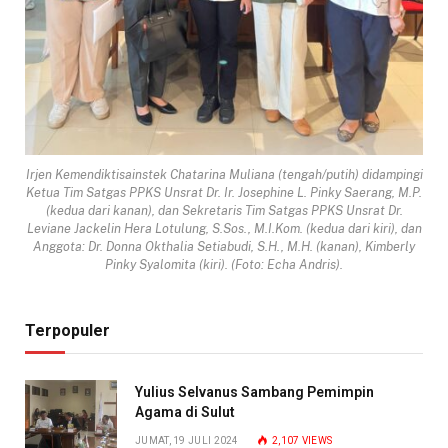
Irjen Kemendiktisainstek Chatarina Muliana (tengah/putih) didampingi
Ketua Tim Satgas PPKS Unsrat Dr. Ir. Josephine L. Pinky Saerang, M.P.
(kedua dari kanan), dan Sekretaris Tim Satgas PPKS Unsrat Dr.
Leviane Jackelin Hera Lotulung, S.Sos., M.I.Kom. (kedua dari kiri), dan
Anggota: Dr. Donna Okthalia Setiabudi, S.H., M.H. (kanan), Kimberly
Pinky Syalomita (kiri). (Foto: Echa Andris).
Terpopuler
Yulius Selvanus Sambang Pemimpin
Agama di Sulut
JUMAT, 19 JULI 2024
2,107
VIEWS