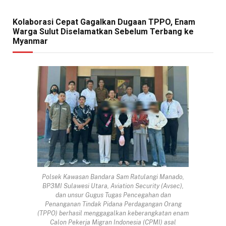
Kolaborasi Cepat Gagalkan Dugaan TPPO, Enam
Warga Sulut Diselamatkan Sebelum Terbang ke
Myanmar
Polsek Kawasan Bandara Sam Ratulangi Manado,
BP3MI Sulawesi Utara, Aviation Security (Avsec),
dan unsur Gugus Tugas Pencegahan dan
Penanganan Tindak Pidana Perdagangan Orang
(TPPO) berhasil menggagalkan keberangkatan enam
Calon Pekerja Migran Indonesia (CPMI) asal