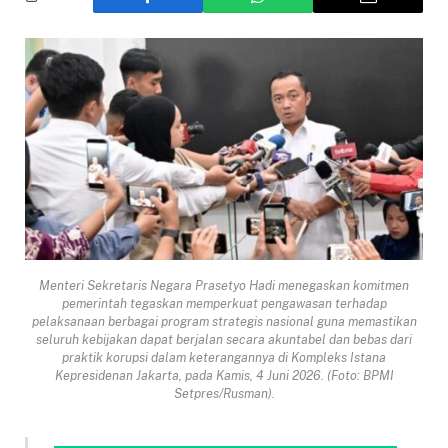
Menteri Sekretaris Negara Prasetyo Hadi menegaskan komitmen
pemerintah tegaskan memperkuat pengawasan terhadap
pelaksanaan berbagai program strategis nasional guna memastikan
seluruh kebijakan dapat berjalan secara akuntabel dan bebas dari
praktik korupsi dalam keterangannya di Kompleks Istana
Kepresidenan Jakarta, pada Kamis, 4 Juni 2026. (Foto: BPMI
Setpres/Rusman).