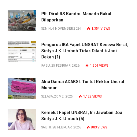
Plt. Dirut RS Kandou Manado Bakal
Dilaporkan
SENIN, 4 NOVEMBER 2024
1,354
VIEWS
Pengurus IKA Fapet UNSRAT Kecewa Berat;
Sintya J.K. Umboh Tidak Dilantik Jadi
Dekan (1)
RABU, 25 FEBRUARI 2026
1,304
VIEWS
Aksi Damai ADAKSI: Tuntut Rektor Unsrat
Mundur
SELASA, 20 MEI 2025
1,122
VIEWS
Kemelut Fapet UNSRAT, Ini Jawaban Doa
Sintya J.K. Umboh (5)
SABTU, 28 FEBRUARI 2026
883
VIEWS