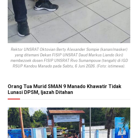
Rektor UNSRAT Oktovian Berty Alexander Sompie (kanan/masker)
yang ditemani Dekan FISIP UNSRAT Daud Markus Liando (kiri)
membezoek dosen FISIP UNSRAT Rivo Sumampouw (tengah) di IGD
RSUP Kandou Manado pada Sabtu, 6 Juni 2026. (Foto: istimewa).
Orang Tua Murid SMAN 9 Manado Khawatir Tidak
Lunasi DPSM, Ijazah Ditahan