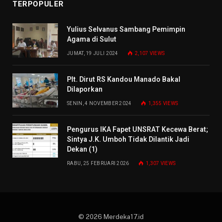
TERPOPULER
Yulius Selvanus Sambang Pemimpin
Agama di Sulut
JUMAT, 19 JULI 2024
2,107
VIEWS
Plt. Dirut RS Kandou Manado Bakal
Dilaporkan
SENIN, 4 NOVEMBER 2024
1,355
VIEWS
Pengurus IKA Fapet UNSRAT Kecewa Berat;
Sintya J.K. Umboh Tidak Dilantik Jadi
Dekan (1)
RABU, 25 FEBRUARI 2026
1,307
VIEWS
© 2026 Merdeka17.id