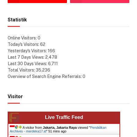
Statistik
Online Visitors:
0
Today's Visitors:
62
Yesterday's Visitors:
166
Last 7 Days Views:
2,478
Last 30 Days Views:
6,711
Total Visitors:
35,236
Overview of Search Engine Referrals:
0
Visitor
Live Traffic Feed
A visitor from
Jakarta, Jakarta Raya
viewed "
Pendidikan
Archives - merdeka17.id
"
51 mins ago