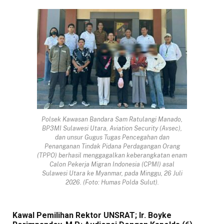
Polsek Kawasan Bandara Sam Ratulangi Manado,
BP3MI Sulawesi Utara, Aviation Security (Avsec),
dan unsur Gugus Tugas Pencegahan dan
Penanganan Tindak Pidana Perdagangan Orang
(TPPO) berhasil menggagalkan keberangkatan enam
Calon Pekerja Migran Indonesia (CPMI) asal
Sulawesi Utara ke Myanmar, pada Minggu, 26 Juli
2026. (Foto: Humas Polda Sulut).
Kawal Pemilihan Rektor UNSRAT; Ir. Boyke