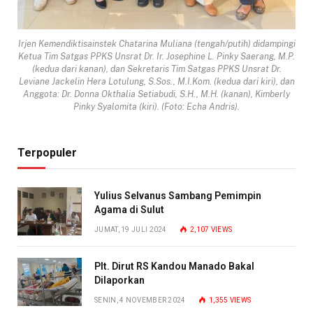
Irjen Kemendiktisainstek Chatarina Muliana (tengah/putih) didampingi
Ketua Tim Satgas PPKS Unsrat Dr. Ir. Josephine L. Pinky Saerang, M.P.
(kedua dari kanan), dan Sekretaris Tim Satgas PPKS Unsrat Dr.
Leviane Jackelin Hera Lotulung, S.Sos., M.I.Kom. (kedua dari kiri), dan
Anggota: Dr. Donna Okthalia Setiabudi, S.H., M.H. (kanan), Kimberly
Pinky Syalomita (kiri). (Foto: Echa Andris).
Terpopuler
Yulius Selvanus Sambang Pemimpin
Agama di Sulut
JUMAT, 19 JULI 2024
2,107
VIEWS
Plt. Dirut RS Kandou Manado Bakal
Dilaporkan
SENIN, 4 NOVEMBER 2024
1,355
VIEWS