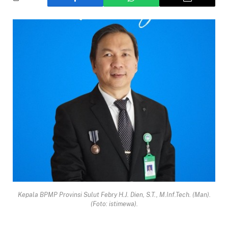
Kepala BPMP Provinsi Sulut Febry H.J. Dien, S.T., M.Inf.Tech. (Man).
(Foto: istimewa).