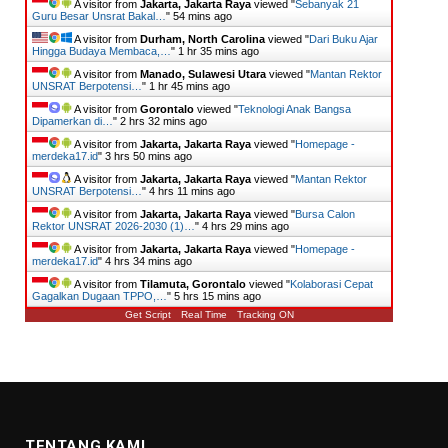
A visitor from
Jakarta, Jakarta Raya
viewed "
Sebanyak 21
Guru Besar Unsrat Bakal…
"
54 mins ago
A visitor from
Durham, North Carolina
viewed "
Dari Buku Ajar
Hingga Budaya Membaca,…
"
1 hr 35 mins ago
A visitor from
Manado, Sulawesi Utara
viewed "
Mantan Rektor
UNSRAT Berpotensi…
"
1 hr 45 mins ago
A visitor from
Gorontalo
viewed "
Teknologi Anak Bangsa
Dipamerkan di…
"
2 hrs 32 mins ago
A visitor from
Jakarta, Jakarta Raya
viewed "
Homepage -
merdeka17.id
"
3 hrs 50 mins ago
A visitor from
Jakarta, Jakarta Raya
viewed "
Mantan Rektor
UNSRAT Berpotensi…
"
4 hrs 11 mins ago
A visitor from
Jakarta, Jakarta Raya
viewed "
Bursa Calon
Rektor UNSRAT 2026-2030 (1)…
"
4 hrs 29 mins ago
A visitor from
Jakarta, Jakarta Raya
viewed "
Homepage -
merdeka17.id
"
4 hrs 34 mins ago
A visitor from
Tilamuta, Gorontalo
viewed "
Kolaborasi Cepat
Gagalkan Dugaan TPPO,…
"
5 hrs 15 mins ago
Get Script
Real Time
Tracking ON
TENTANG KAMI