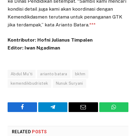
ke Dinas Pendidikan setempat. “Sambil kami mencari
kondisi detail juga kami akan koordinasi dengan
Kemendikdasmen terutama untuk penanganan GTK
jika terdampak,” kata Arianto Batara.
***
Kontributor: Hofni Julianus Timpalen
Editor: Iwan Ngadiman
Abdul Mu'ti
arianto batara
bkhm
kemendikbudristek
Nunuk Suryani
Facebook
Telegram
Email
WhatsAp
RELATED
POSTS