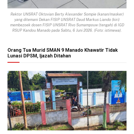
Rektor UNSRAT Oktovian Berty Alexander Sompie (kanan/masker)
yang ditemani Dekan FISIP UNSRAT Daud Markus Liando (kiri)
membezoek dosen FISIP UNSRAT Rivo Sumampouw (tengah) di IGD
RSUP Kandou Manado pada Sabtu, 6 Juni 2026. (Foto: istimewa).
Orang Tua Murid SMAN 9 Manado Khawatir Tidak
Lunasi DPSM, Ijazah Ditahan