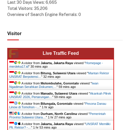
Last 30 Days Views:
6,665
Total Visitors:
35,206
Overview of Search Engine Referrals:
0
Visitor
Live Traffic Feed
A visitor from
Jakarta, Jakarta Raya
viewed "
Homepage -
merdeka17.id
"
30 mins ago
A visitor from
Bitung, Sulawesi Utara
viewed "
Mantan Rektor
UNSRAT Berpotensi…
"
32 mins ago
A visitor from
Molombulahe, Gorontalo
viewed "
Iwan
Ngadiman Serahkan Dokumen;…
"
59 mins ago
A visitor from
Manado, Sulawesi Utara
viewed "
Akankah Pilrek
UNSRAT 2026, Pertarungan…
"
59 mins ago
A visitor from
Bilungala, Gorontalo
viewed "
Pesona Danau
Linow di Tomohon -…
"
1 hr ago
A visitor from
Durham, North Carolina
viewed "
Pemerintah
Provinsi Sulawesi Utara…
"
1 hr 27 mins ago
A visitor from
Jakarta, Jakarta Raya
viewed "
UNSRAT Memiliki
Plt. Rektor? -…
"
1 hr 53 mins ago