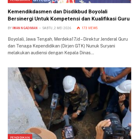
Kemendikdasmen dan Disdikbud Boyolali
Bersinergi Untuk Kompetensi dan Kualifikasi Guru
BY
IWAN NGADIMAN
SABTU, 2 MEI 2026
173
VIEWS
Boyolali, Jawa Tengah, Merdeka17.id – Direktur Jenderal Guru
dan Tenaga Kependidikan (Dirjen GTK) Nunuk Suryani
melakukan audiensi dengan Kepala Dinas…
PENDIDIKAN