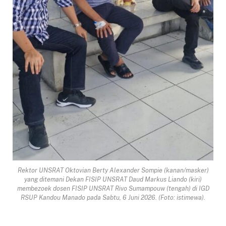
Rektor UNSRAT Oktovian Berty Alexander Sompie (kanan/masker)
yang ditemani Dekan FISIP UNSRAT Daud Markus Liando (kiri)
membezoek dosen FISIP UNSRAT Rivo Sumampouw (tengah) di IGD
RSUP Kandou Manado pada Sabtu, 6 Juni 2026. (Foto: istimewa).