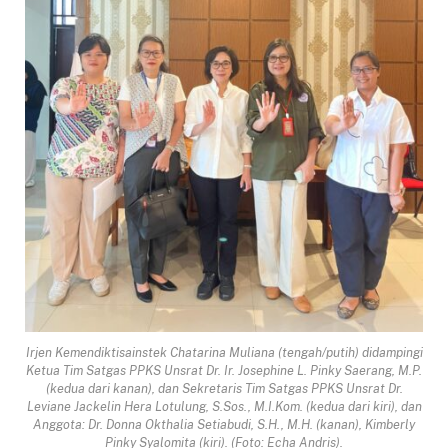
Irjen Kemendiktisainstek Chatarina Muliana (tengah/putih) didampingi
Ketua Tim Satgas PPKS Unsrat Dr. Ir. Josephine L. Pinky Saerang, M.P.
(kedua dari kanan), dan Sekretaris Tim Satgas PPKS Unsrat Dr.
Leviane Jackelin Hera Lotulung, S.Sos., M.I.Kom. (kedua dari kiri), dan
Anggota: Dr. Donna Okthalia Setiabudi, S.H., M.H. (kanan), Kimberly
Pinky Syalomita (kiri). (Foto: Echa Andris).