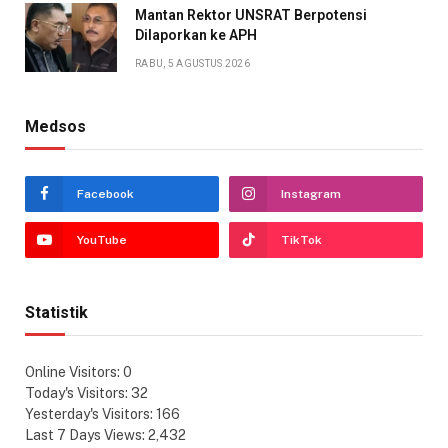
Mantan Rektor UNSRAT Berpotensi
Dilaporkan ke APH
RABU, 5 AGUSTUS 2026
Medsos
Facebook
Instagram
YouTube
TikTok
Statistik
Online Visitors:
0
Today's Visitors:
32
Yesterday's Visitors:
166
Last 7 Days Views:
2,432