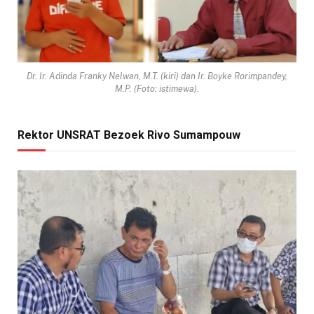
Dr. Ir. Adinda Franky Nelwan, M.T. (kiri) dan Ir. Boyke Rorimpandey,
M.P. (Foto: istimewa).
Rektor UNSRAT Bezoek Rivo Sumampouw