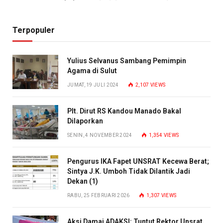
Terpopuler
Yulius Selvanus Sambang Pemimpin
Agama di Sulut
JUMAT, 19 JULI 2024
2,107
VIEWS
Plt. Dirut RS Kandou Manado Bakal
Dilaporkan
SENIN, 4 NOVEMBER 2024
1,354
VIEWS
Pengurus IKA Fapet UNSRAT Kecewa Berat;
Sintya J.K. Umboh Tidak Dilantik Jadi
Dekan (1)
RABU, 25 FEBRUARI 2026
1,307
VIEWS
Aksi Damai ADAKSI: Tuntut Rektor Unsrat