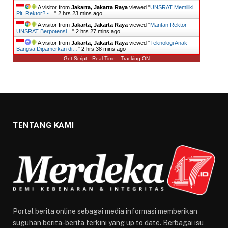
A visitor from
Jakarta, Jakarta Raya
viewed "
UNSRAT Memiliki
Plt. Rektor? -…
"
2 hrs 23 mins ago
A visitor from
Jakarta, Jakarta Raya
viewed "
Mantan Rektor
UNSRAT Berpotensi…
"
2 hrs 27 mins ago
A visitor from
Jakarta, Jakarta Raya
viewed "
Teknologi Anak
Bangsa Dipamerkan di…
"
2 hrs 38 mins ago
Get Script
Real Time
Tracking ON
TENTANG KAMI
Portal berita online sebagai media informasi memberikan
suguhan berita-berita terkini yang up to date. Berbagai isu