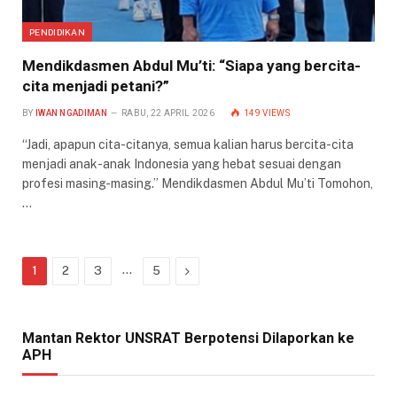
PENDIDIKAN
Mendikdasmen Abdul Mu’ti: “Siapa yang bercita-
cita menjadi petani?”
BY
IWAN NGADIMAN
RABU, 22 APRIL 2026
149
VIEWS
“Jadi, apapun cita-citanya, semua kalian harus bercita-cita
menjadi anak-anak Indonesia yang hebat sesuai dengan
profesi masing-masing.” Mendikdasmen Abdul Mu’ti Tomohon,
…
…
Next
1
2
3
5
Mantan Rektor UNSRAT Berpotensi Dilaporkan ke
APH