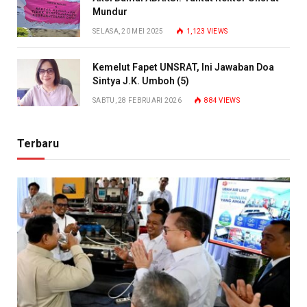
Mundur
SELASA, 20 MEI 2025
1,123
VIEWS
Kemelut Fapet UNSRAT, Ini Jawaban Doa
Sintya J.K. Umboh (5)
SABTU, 28 FEBRUARI 2026
884
VIEWS
Terbaru