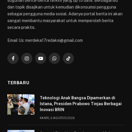
suguhan berita-berita terkini yang up to date. Berbagai isu
dan topik disajikan untuk kemudian dikonsumsi pengguna
sebagai pengguna media sosial. Adanya portal berita ini akan
sangat membantu masyarakat untuk memperoleh berita
secara praktis.
Email Us: merdeka17redaksi@gmail.com
Facebook
Instagram
YouTube
WhatsApp
TikTok
TERBARU
Teknologi Anak Bangsa Dipamerkan di
Istana, Presiden Prabowo Tinjau Berbagai
Inovasi BRIN
KAMIS, 6 AGUSTUS 2026