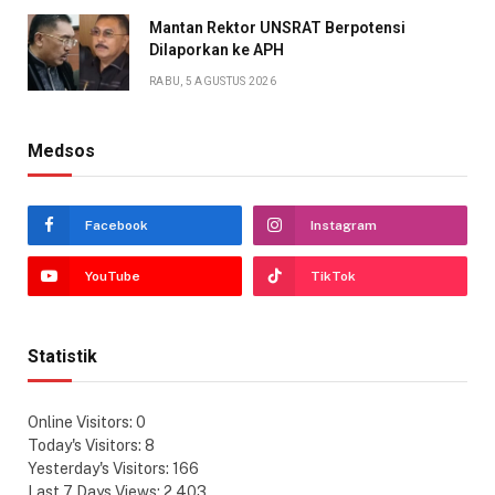
Mantan Rektor UNSRAT Berpotensi
Dilaporkan ke APH
RABU, 5 AGUSTUS 2026
Medsos
Facebook
Instagram
YouTube
TikTok
Statistik
Online Visitors:
0
Today's Visitors:
8
Yesterday's Visitors:
166
Last 7 Days Views:
2,403