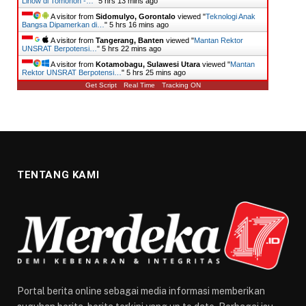
Linow di Tomohon -…
"
5 hrs 13 mins ago
A visitor from
Sidomulyo, Gorontalo
viewed "
Teknologi Anak
Bangsa Dipamerkan di…
"
5 hrs 16 mins ago
A visitor from
Tangerang, Banten
viewed "
Mantan Rektor
UNSRAT Berpotensi…
"
5 hrs 22 mins ago
A visitor from
Kotamobagu, Sulawesi Utara
viewed "
Mantan
Rektor UNSRAT Berpotensi…
"
5 hrs 25 mins ago
Get Script
Real Time
Tracking ON
TENTANG KAMI
Portal berita online sebagai media informasi memberikan