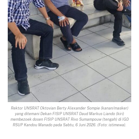
Rektor UNSRAT Oktovian Berty Alexander Sompie (kanan/masker)
yang ditemani Dekan FISIP UNSRAT Daud Markus Liando (kiri)
membezoek dosen FISIP UNSRAT Rivo Sumampouw (tengah) di IGD
RSUP Kandou Manado pada Sabtu, 6 Juni 2026. (Foto: istimewa).