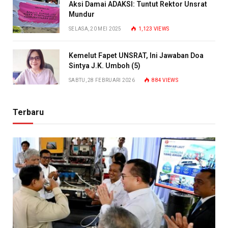
Aksi Damai ADAKSI: Tuntut Rektor Unsrat
Mundur
SELASA, 20 MEI 2025
1,123
VIEWS
Kemelut Fapet UNSRAT, Ini Jawaban Doa
Sintya J.K. Umboh (5)
SABTU, 28 FEBRUARI 2026
884
VIEWS
Terbaru