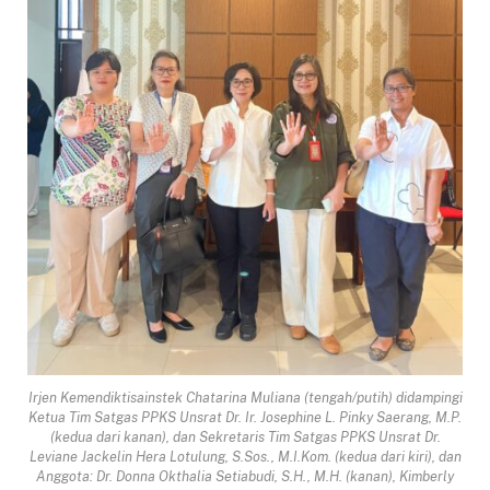
Irjen Kemendiktisainstek Chatarina Muliana (tengah/putih) didampingi
Ketua Tim Satgas PPKS Unsrat Dr. Ir. Josephine L. Pinky Saerang, M.P.
(kedua dari kanan), dan Sekretaris Tim Satgas PPKS Unsrat Dr.
Leviane Jackelin Hera Lotulung, S.Sos., M.I.Kom. (kedua dari kiri), dan
Anggota: Dr. Donna Okthalia Setiabudi, S.H., M.H. (kanan), Kimberly