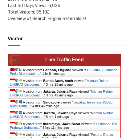
Last 30 Days Views:
6,636
Total Visitors:
35,182
Overview of Search Engine Referrals:
0
Visitor
Live Traffic Feed
A visitor from
London, England
viewed "
SD GMIM 35 Manado
Perlu Direnovasi -…
"
1 hr 8 mins ago
A visitor from
Banda Aceh, Aceh
viewed "
Mantan Rektor
UNSRAT Berpotensi…
"
3 hrs 25 mins ago
A visitor from
Jakarta, Jakarta Raya
viewed "
Mantan Rektor
UNSRAT Berpotensi…
"
3 hrs 49 mins ago
A visitor from
Singapore
viewed "
Sepakati Investasi USD20
Miliar, Bahlil…
"
4 hrs 46 mins ago
A visitor from
Jakarta, Jakarta Raya
viewed "
Mantan Rektor
UNSRAT Berpotensi…
"
5 hrs 1 min ago
A visitor from
Indramayu, Jawa Barat
viewed "
17 Oktober 1951
Prabowo Subianto…
"
5 hrs 11 mins ago
A visitor from
Jakarta, Jakarta Raya
viewed "
Pesona Danau