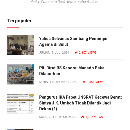
Pinky Syalomita (kiri). (Foto: Echa Andris).
Terpopuler
Yulius Selvanus Sambang Pemimpin
Agama di Sulut
JUMAT, 19 JULI 2024
2,107
VIEWS
Plt. Dirut RS Kandou Manado Bakal
Dilaporkan
SENIN, 4 NOVEMBER 2024
1,354
VIEWS
Pengurus IKA Fapet UNSRAT Kecewa Berat;
Sintya J.K. Umboh Tidak Dilantik Jadi
Dekan (1)
RABU, 25 FEBRUARI 2026
1,307
VIEWS