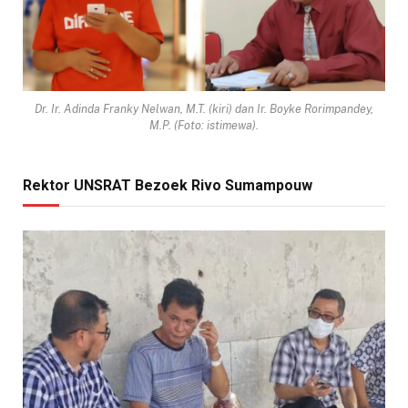
Dr. Ir. Adinda Franky Nelwan, M.T. (kiri) dan Ir. Boyke Rorimpandey,
M.P. (Foto: istimewa).
Rektor UNSRAT Bezoek Rivo Sumampouw