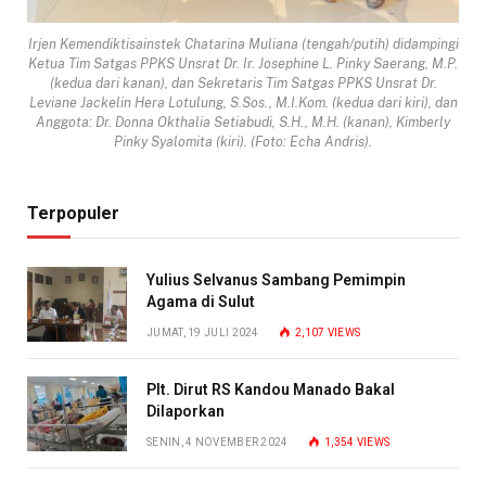
Irjen Kemendiktisainstek Chatarina Muliana (tengah/putih) didampingi
Ketua Tim Satgas PPKS Unsrat Dr. Ir. Josephine L. Pinky Saerang, M.P.
(kedua dari kanan), dan Sekretaris Tim Satgas PPKS Unsrat Dr.
Leviane Jackelin Hera Lotulung, S.Sos., M.I.Kom. (kedua dari kiri), dan
Anggota: Dr. Donna Okthalia Setiabudi, S.H., M.H. (kanan), Kimberly
Pinky Syalomita (kiri). (Foto: Echa Andris).
Terpopuler
Yulius Selvanus Sambang Pemimpin
Agama di Sulut
JUMAT, 19 JULI 2024
2,107
VIEWS
Plt. Dirut RS Kandou Manado Bakal
Dilaporkan
SENIN, 4 NOVEMBER 2024
1,354
VIEWS