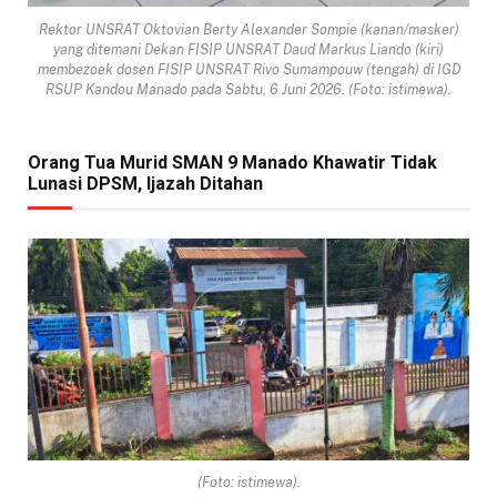
Rektor UNSRAT Oktovian Berty Alexander Sompie (kanan/masker)
yang ditemani Dekan FISIP UNSRAT Daud Markus Liando (kiri)
membezoek dosen FISIP UNSRAT Rivo Sumampouw (tengah) di IGD
RSUP Kandou Manado pada Sabtu, 6 Juni 2026. (Foto: istimewa).
Orang Tua Murid SMAN 9 Manado Khawatir Tidak
Lunasi DPSM, Ijazah Ditahan
(Foto: istimewa).