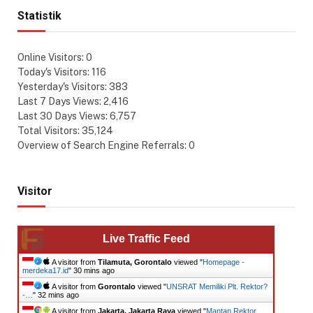
Statistik
Online Visitors:
0
Today's Visitors:
116
Yesterday's Visitors:
383
Last 7 Days Views:
2,416
Last 30 Days Views:
6,757
Total Visitors:
35,124
Overview of Search Engine Referrals:
0
Visitor
Live Traffic Feed
A visitor from
Tilamuta, Gorontalo
viewed "
Homepage -
merdeka17.id
"
30 mins ago
A visitor from
Gorontalo
viewed "
UNSRAT Memiliki Plt. Rektor?
-…
"
32 mins ago
A visitor from
Jakarta, Jakarta Raya
viewed "
Mantan Rektor