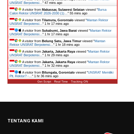
UNSRAT Berpotensi…
"
47 mins ago
A visitor from
Makassar, Sulawesi Selatan
viewed "
Bursa
Calon Rektor UNSRAT 2026-2030 (1)…
"
55 mins ago
A visitor from
Tilamuta, Gorontalo
viewed "
Mantan Rektor
UNSRAT Berpotensi…
"
1 hr 17 mins ago
A visitor from
Sukabumi, Jawa Barat
viewed "
Mantan Rektor
UNSRAT Berpotensi…
"
1 hr 18 mins ago
A visitor from
Belung Satu, Jawa Timur
viewed "
Mantan
Rektor UNSRAT Berpotensi…
"
1 hr 18 mins ago
A visitor from
Jakarta, Jakarta Raya
viewed "
Mantan Rektor
UNSRAT Berpotensi…
"
1 hr 29 mins ago
A visitor from
Jakarta, Jakarta Raya
viewed "
Mantan Rektor
UNSRAT Berpotensi…
"
1 hr 32 mins ago
A visitor from
Bilungala, Gorontalo
viewed "
UNSRAT Memiliki
Plt. Rektor? -…
"
1 hr 36 mins ago
Get Script
Real Time
Tracking ON
TENTANG KAMI