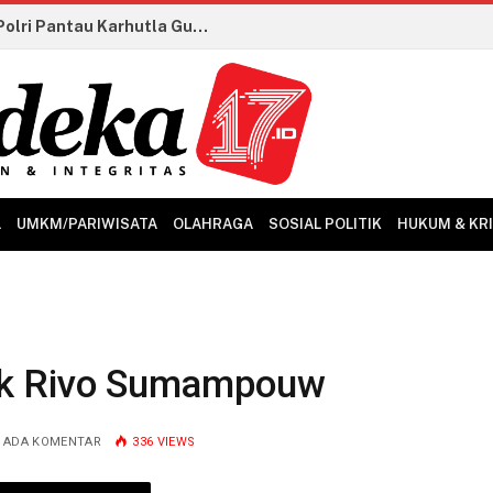
i Dilaporkan ke APH
L
UMKM/PARIWISATA
OLAHRAGA
SOSIAL POLITIK
HUKUM & KR
ek Rivo Sumampouw
K ADA KOMENTAR
336
VIEWS