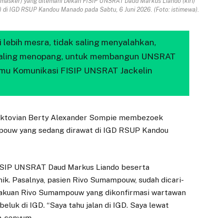
masker) yang ditemani Dekan FISIP UNSRAT Daud Markus Liando (kiri)
 IGD RSUP Kandou Manado pada Sabtu, 6 Juni 2026. (Foto: istimewa).
ebih mesra, tidak saling menyalahkan,
 saling menopang, untuk membangun UNSRAT
 Ilmu Komunikasi FISIP UNSRAT Jackelin
ktovian Berty Alexander Sompie membezoek
ouw yang sedang dirawat di IGD RSUP Kandou
ISIP UNSRAT Daud Markus Liando beserta
. Pasalnya, pasien Rivo Sumampouw, sudah dicari-
ngakuan Rivo Sumampouw yang dikonfirmasi wartawan
 beluk di IGD. “Saya tahu jalan di IGD. Saya lewat
m-senyum.