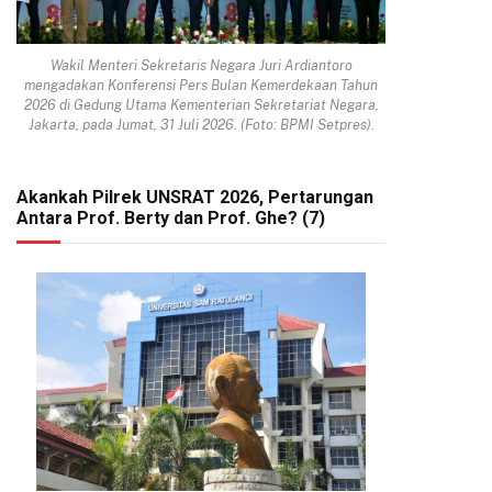
Wakil Menteri Sekretaris Negara Juri Ardiantoro
mengadakan Konferensi Pers Bulan Kemerdekaan Tahun
2026 di Gedung Utama Kementerian Sekretariat Negara,
Jakarta, pada Jumat, 31 Juli 2026. (Foto: BPMI Setpres).
Akankah Pilrek UNSRAT 2026, Pertarungan
Antara Prof. Berty dan Prof. Ghe? (7)