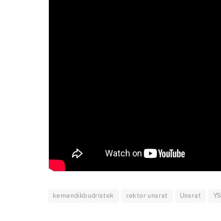
kemendikbudristek
rektor unsrat
Unsrat
Y