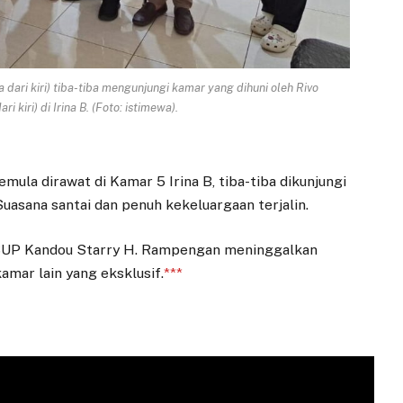
ari kiri) tiba-tiba mengunjungi kamar yang dihuni oleh Rivo
kiri) di Irina B. (Foto: istimewa).
la dirawat di Kamar 5 Irina B, tiba-tiba dikunjungi
asana santai dan penuh kekeluargaan terjalin.
RSUP Kandou Starry H. Rampengan meninggalkan
mar lain yang eksklusif.
***