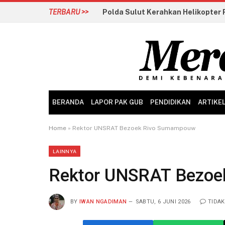
TERBARU >>
Mantan Rektor UNSRAT Berpotens
BERANDA
LAPOR PAK GUB
PENDIDIKAN
ARTIKE
Home
»
Rektor UNSRAT Bezoek Rivo Sumampouw
LAINNYA
Rektor UNSRAT Bezo
BY
IWAN NGADIMAN
SABTU, 6 JUNI 2026
TIDA