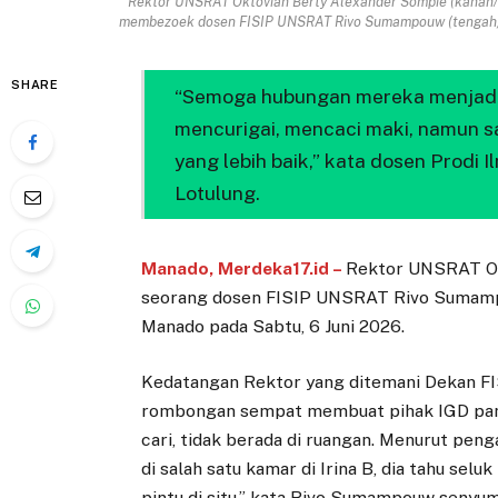
Rektor UNSRAT Oktovian Berty Alexander Sompie (kanan/
membezoek dosen FISIP UNSRAT Rivo Sumampouw (tengah) di
SHARE
“Semoga hubungan mereka menjadi l
mencurigai, mencaci maki, namun
yang lebih baik,” kata dosen Prodi
Lotulung.
Manado, Merdeka17.id –
Rektor UNSRAT O
seorang dosen FISIP UNSRAT Rivo Sumamp
Manado pada Sabtu, 6 Juni 2026.
Kedatangan Rektor yang ditemani Dekan F
rombongan sempat membuat pihak IGD panik
cari, tidak berada di ruangan. Menurut pe
di salah satu kamar di Irina B, dia tahu seluk
pintu di situ,” kata Rivo Sumampouw senyu