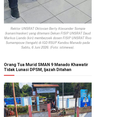
Rektor UNSRAT Oktovian Berty Alexander Sompie
(kanan/masker) yang ditemani Dekan FISIP UNSRAT Daud
Markus Liando (kiri) membezoek dosen FISIP UNSRAT Rivo
Sumampouw (tengah) di IGD RSUP Kandou Manado pada
Sabtu, 6 Juni 2026. (Foto: istimewa).
Orang Tua Murid SMAN 9 Manado Khawatir
Tidak Lunasi DPSM, Ijazah Ditahan