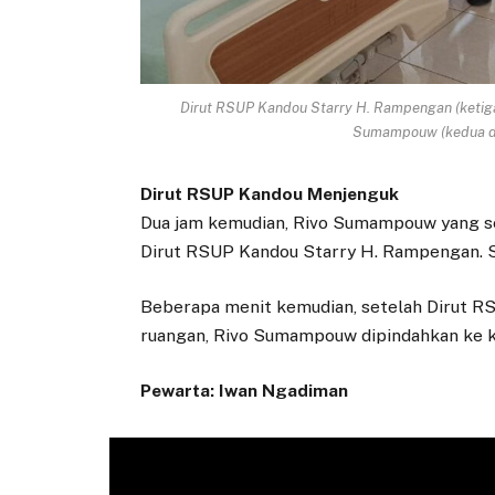
Dirut RSUP Kandou Starry H. Rampengan (ketiga d
Sumampouw (kedua dari 
Dirut RSUP Kandou Menjenguk
Dua jam kemudian, Rivo Sumampouw yang semu
Dirut RSUP Kandou Starry H. Rampengan. Su
Beberapa menit kemudian, setelah Dirut 
ruangan, Rivo Sumampouw dipindahkan ke ka
Pewarta: Iwan Ngadiman