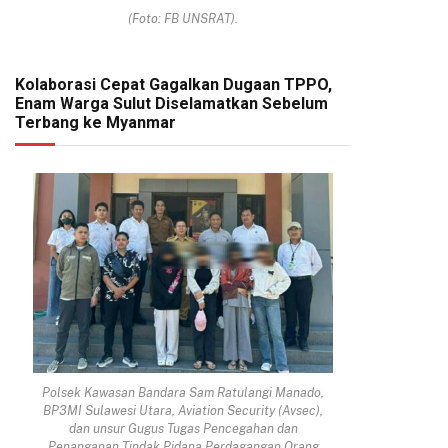
(Foto: FB UNSRAT).
Kolaborasi Cepat Gagalkan Dugaan TPPO,
Enam Warga Sulut Diselamatkan Sebelum
Terbang ke Myanmar
Polsek Kawasan Bandara Sam Ratulangi Manado,
BP3MI Sulawesi Utara, Aviation Security (Avsec),
dan unsur Gugus Tugas Pencegahan dan
Penanganan Tindak Pidana Perdagangan Orang