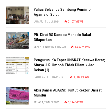
Yulius Selvanus Sambang Pemimpin
Agama di Sulut
JUMAT, 19 JULI 2024
2,107
VIEWS
Plt. Dirut RS Kandou Manado Bakal
Dilaporkan
SENIN, 4 NOVEMBER 2024
1,357
VIEWS
Pengurus IKA Fapet UNSRAT Kecewa Berat;
Sintya J.K. Umboh Tidak Dilantik Jadi
Dekan (1)
RABU, 25 FEBRUARI 2026
1,307
VIEWS
Aksi Damai ADAKSI: Tuntut Rektor Unsrat
Mundur
SELASA, 20 MEI 2025
1,124
VIEWS