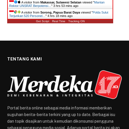
A visitor from
Makassar, Sulawesi Selatan
viewed "
Mantan
Rektor UNSRAT Berpotensi…
"
3 hrs 53 mins ago
A visitor from
Sorong, Papua Barat Daya
viewed "
​Polda Sulut
Terjunkan 520 Personel…
"
4 hrs 18 mins ago
Get Script
Real Time
Tracking ON
TENTANG KAMI
Portal berita online sebagai media informasi memberikan
suguhan berita-berita terkini yang up to date. Berbagai isu
dan topik disajikan untuk kemudian dikonsumsi pengguna
sebagai pengguna media sosial. Adanya portal berita ini akan