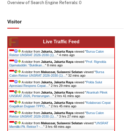
Overview of Search Engine Referrals:
0
Visitor
Live Traffic Feed
A visitor from
Jakarta, Jakarta Raya
viewed "
Bursa Calon
Rektor UNSRAT 2026-2030 (1)…
"
4 mins ago
A visitor from
Jakarta, Jakarta Raya
viewed "
Prof. Rignolda
Djamaluddin: “Buktikan…
"
8 mins ago
A visitor from
Makassar, Sulawesi Selatan
viewed "
Bursa
Calon Rektor UNSRAT 2026-2030 (1)…
"
32 mins ago
A visitor from
Jakarta, Jakarta Raya
viewed "
Polda Sulut
Apresiasi Respons Cepat…
"
2 hrs 29 mins ago
A visitor from
Jakarta, Jakarta Raya
viewed "
Akankah Pilrek
UNSRAT 2026, Pertarungan…
"
2 hrs 41 mins ago
A visitor from
Jakarta, Jakarta Raya
viewed "
Kolaborasi Cepat
Gagalkan Dugaan TPPO,…
"
2 hrs 45 mins ago
A visitor from
Jakarta, Jakarta Raya
viewed "
Bursa Calon
Rektor UNSRAT 2026-2030 (1)…
"
3 hrs 27 mins ago
A visitor from
Makassar, Sulawesi Selatan
viewed "
UNSRAT
Memiliki Plt. Rektor? -…
"
3 hrs 48 mins ago