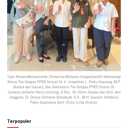
Irjen Kemendiktisainstek Chatarina Muliana (tengah/putih) didampingi
Ketua Tim Satgas PPKS Unsrat Dr. Ir. Josephine L. Pinky Saerang, M.P.
(kedua dari kanan), dan Sekretaris Tim Satgas PPKS Unsrat Dr.
Leviane Jackelin Hera Lotulung, S.Sos., M.I.Kom. (kedua dari kiri), dan
Anggota: Dr. Donna Okthalia Setiabudi, S.H., M.H. (kanan), Kimberly
Pinky Syalomita (kiri). (Foto: Echa Andris).
Terpopuler