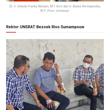
Dr. Ir. Adinda Franky Nelwan, M.T. (kiri) dan Ir. Boyke Rorimpandey,
M.P. (Foto: istimewa).
Rektor UNSRAT Bezoek Rivo Sumampouw