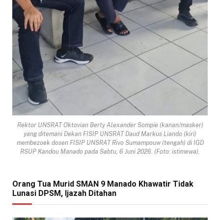
Rektor UNSRAT Oktovian Berty Alexander Sompie (kanan/masker)
yang ditemani Dekan FISIP UNSRAT Daud Markus Liando (kiri)
membezoek dosen FISIP UNSRAT Rivo Sumampouw (tengah) di IGD
RSUP Kandou Manado pada Sabtu, 6 Juni 2026. (Foto: istimewa).
Orang Tua Murid SMAN 9 Manado Khawatir Tidak
Lunasi DPSM, Ijazah Ditahan