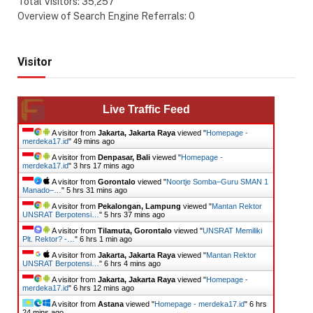
Total Visitors:
35,257
Overview of Search Engine Referrals:
0
Visitor
Live Traffic Feed
A visitor from
Jakarta, Jakarta Raya
viewed "
Homepage -
merdeka17.id
"
49 mins ago
A visitor from
Denpasar, Bali
viewed "
Homepage -
merdeka17.id
"
3 hrs 17 mins ago
A visitor from
Gorontalo
viewed "
Noortje Somba–Guru SMAN 1
Manado–…
"
5 hrs 31 mins ago
A visitor from
Pekalongan, Lampung
viewed "
Mantan Rektor
UNSRAT Berpotensi…
"
5 hrs 37 mins ago
A visitor from
Tilamuta, Gorontalo
viewed "
UNSRAT Memiliki
Plt. Rektor? -…
"
6 hrs 1 min ago
A visitor from
Jakarta, Jakarta Raya
viewed "
Mantan Rektor
UNSRAT Berpotensi…
"
6 hrs 4 mins ago
A visitor from
Jakarta, Jakarta Raya
viewed "
Homepage -
merdeka17.id
"
6 hrs 12 mins ago
A visitor from
Astana
viewed "
Homepage - merdeka17.id
"
6 hrs
24 mins ago