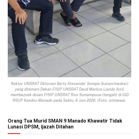
Rektor UNSRAT Oktovian Berty Alexander Sompie (kanan/masker)
yang ditemani Dekan FISIP UNSRAT Daud Markus Liando (kiri)
membezoek dosen FISIP UNSRAT Rivo Sumampouw (tengah) di IGD
RSUP Kandou Manado pada Sabtu, 6 Juni 2026. (Foto: istimewa).
Orang Tua Murid SMAN 9 Manado Khawatir Tidak
Lunasi DPSM, Ijazah Ditahan