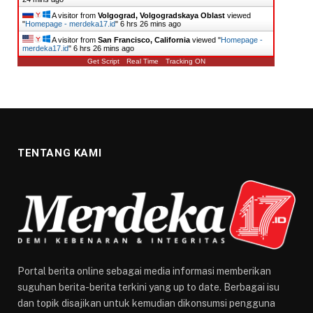
A visitor from
Volgograd, Volgogradskaya Oblast
viewed
"
Homepage - merdeka17.id
"
6 hrs 26 mins ago
A visitor from
San Francisco, California
viewed "
Homepage -
merdeka17.id
"
6 hrs 26 mins ago
Get Script
Real Time
Tracking ON
TENTANG KAMI
Portal berita online sebagai media informasi memberikan
suguhan berita-berita terkini yang up to date. Berbagai isu
dan topik disajikan untuk kemudian dikonsumsi pengguna