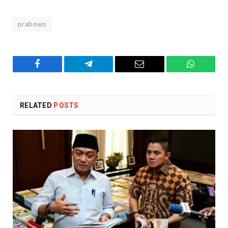
prabowo
Facebook
Telegram
Email
WhatsAp
RELATED
POSTS