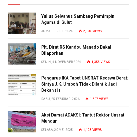
Yulius Selvanus Sambang Pemimpin
Agama di Sulut
JUMAT, 19 JULI 2024
2,107
VIEWS
Plt. Dirut RS Kandou Manado Bakal
Dilaporkan
SENIN, 4 NOVEMBER 2024
1,355
VIEWS
Pengurus IKA Fapet UNSRAT Kecewa Berat;
Sintya J.K. Umboh Tidak Dilantik Jadi
Dekan (1)
RABU, 25 FEBRUARI 2026
1,307
VIEWS
Aksi Damai ADAKSI: Tuntut Rektor Unsrat
Mundur
SELASA, 20 MEI 2025
1,123
VIEWS