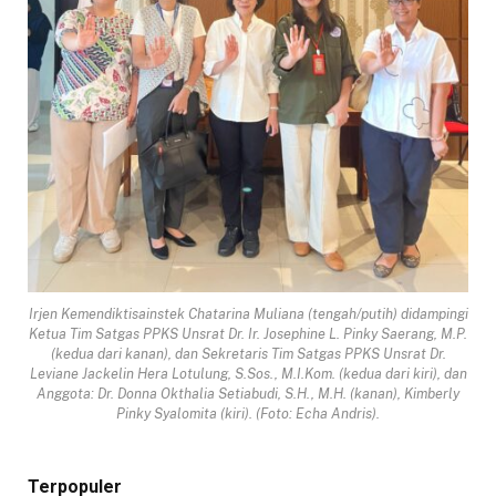
Irjen Kemendiktisainstek Chatarina Muliana (tengah/putih) didampingi
Ketua Tim Satgas PPKS Unsrat Dr. Ir. Josephine L. Pinky Saerang, M.P.
(kedua dari kanan), dan Sekretaris Tim Satgas PPKS Unsrat Dr.
Leviane Jackelin Hera Lotulung, S.Sos., M.I.Kom. (kedua dari kiri), dan
Anggota: Dr. Donna Okthalia Setiabudi, S.H., M.H. (kanan), Kimberly
Pinky Syalomita (kiri). (Foto: Echa Andris).
Terpopuler