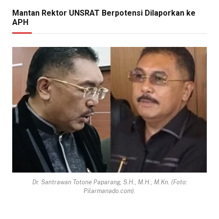
Mantan Rektor UNSRAT Berpotensi Dilaporkan ke
APH
Dr. Santrawan Totone Paparang, S.H., M.H., M.Kn. (Foto:
Pilarmanado.com).