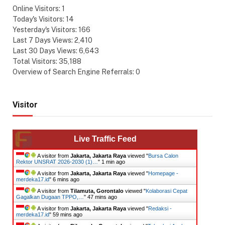
Online Visitors:
1
Today's Visitors:
14
Yesterday's Visitors:
166
Last 7 Days Views:
2,410
Last 30 Days Views:
6,643
Total Visitors:
35,188
Overview of Search Engine Referrals:
0
Visitor
Live Traffic Feed
A visitor from
Jakarta, Jakarta Raya
viewed "
Bursa Calon
Rektor UNSRAT 2026-2030 (1)…
"
1 min ago
A visitor from
Jakarta, Jakarta Raya
viewed "
Homepage -
merdeka17.id
"
6 mins ago
A visitor from
Tilamuta, Gorontalo
viewed "
Kolaborasi Cepat
Gagalkan Dugaan TPPO,…
"
48 mins ago
A visitor from
Jakarta, Jakarta Raya
viewed "
Redaksi -
merdeka17.id
"
1 hr ago