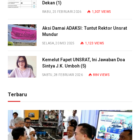
Dekan (1)
RABU, 25 FEBRUARI 2026
1,307
VIEWS
Aksi Damai ADAKSI: Tuntut Rektor Unsrat
Mundur
SELASA, 20 MEI 2025
1,123
VIEWS
Kemelut Fapet UNSRAT, Ini Jawaban Doa
Sintya J.K. Umboh (5)
SABTU, 28 FEBRUARI 2026
884
VIEWS
Terbaru