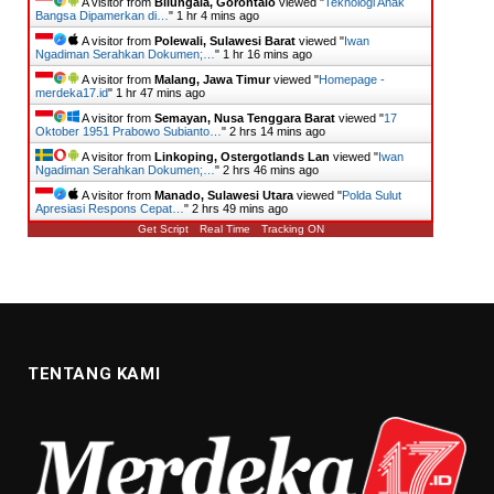
A visitor from
Bilungala, Gorontalo
viewed "
Teknologi Anak
Bangsa Dipamerkan di…
"
1 hr 4 mins ago
A visitor from
Polewali, Sulawesi Barat
viewed "
Iwan
Ngadiman Serahkan Dokumen;…
"
1 hr 16 mins ago
A visitor from
Malang, Jawa Timur
viewed "
Homepage -
merdeka17.id
"
1 hr 47 mins ago
A visitor from
Semayan, Nusa Tenggara Barat
viewed "
17
Oktober 1951 Prabowo Subianto…
"
2 hrs 14 mins ago
A visitor from
Linkoping, Ostergotlands Lan
viewed "
Iwan
Ngadiman Serahkan Dokumen;…
"
2 hrs 46 mins ago
A visitor from
Manado, Sulawesi Utara
viewed "
Polda Sulut
Apresiasi Respons Cepat…
"
2 hrs 49 mins ago
Get Script
Real Time
Tracking ON
TENTANG KAMI