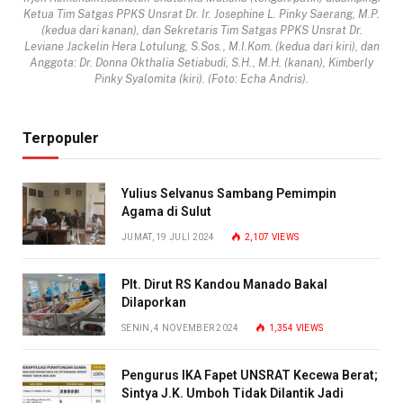
Ketua Tim Satgas PPKS Unsrat Dr. Ir. Josephine L. Pinky Saerang, M.P.
(kedua dari kanan), dan Sekretaris Tim Satgas PPKS Unsrat Dr.
Leviane Jackelin Hera Lotulung, S.Sos., M.I.Kom. (kedua dari kiri), dan
Anggota: Dr. Donna Okthalia Setiabudi, S.H., M.H. (kanan), Kimberly
Pinky Syalomita (kiri). (Foto: Echa Andris).
Terpopuler
Yulius Selvanus Sambang Pemimpin
Agama di Sulut
JUMAT, 19 JULI 2024
2,107
VIEWS
Plt. Dirut RS Kandou Manado Bakal
Dilaporkan
SENIN, 4 NOVEMBER 2024
1,354
VIEWS
Pengurus IKA Fapet UNSRAT Kecewa Berat;
Sintya J.K. Umboh Tidak Dilantik Jadi