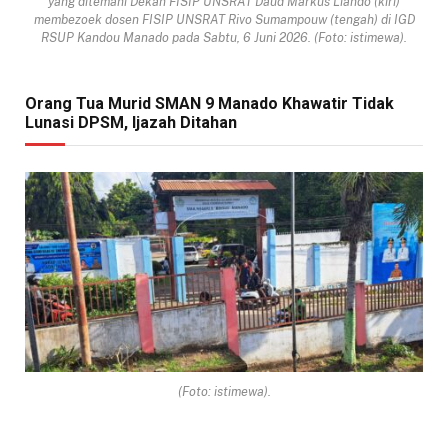
yang ditemani Dekan FISIP UNSRAT Daud Markus Liando (kiri)
membezoek dosen FISIP UNSRAT Rivo Sumampouw (tengah) di IGD
RSUP Kandou Manado pada Sabtu, 6 Juni 2026. (Foto: istimewa).
Orang Tua Murid SMAN 9 Manado Khawatir Tidak
Lunasi DPSM, Ijazah Ditahan
(Foto: istimewa).