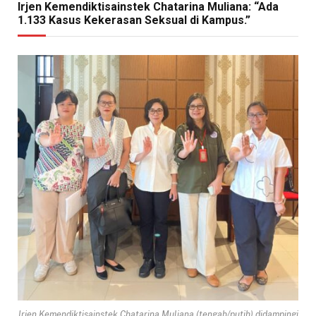
Irjen Kemendiktisainstek Chatarina Muliana: “Ada
1.133 Kasus Kekerasan Seksual di Kampus.”
Irjen Kemendiktisainstek Chatarina Muliana (tengah/putih) didampingi