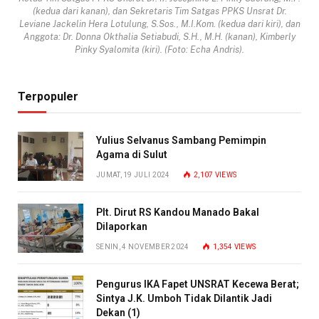
(kedua dari kanan), dan Sekretaris Tim Satgas PPKS Unsrat Dr.
Leviane Jackelin Hera Lotulung, S.Sos., M.I.Kom. (kedua dari kiri), dan
Anggota: Dr. Donna Okthalia Setiabudi, S.H., M.H. (kanan), Kimberly
Pinky Syalomita (kiri). (Foto: Echa Andris).
Terpopuler
Yulius Selvanus Sambang Pemimpin
Agama di Sulut
JUMAT, 19 JULI 2024
2,107
VIEWS
Plt. Dirut RS Kandou Manado Bakal
Dilaporkan
SENIN, 4 NOVEMBER 2024
1,354
VIEWS
Pengurus IKA Fapet UNSRAT Kecewa Berat;
Sintya J.K. Umboh Tidak Dilantik Jadi
Dekan (1)