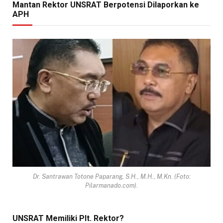
Mantan Rektor UNSRAT Berpotensi Dilaporkan ke
APH
Dr. Santrawan Totone Paparang, S.H., M.H., M.Kn. (Foto:
Pilarmanado.com).
UNSRAT Memiliki Plt. Rektor?