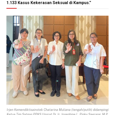
1.133 Kasus Kekerasan Seksual di Kampus.”
Irjen Kemendiktisainstek Chatarina Muliana (tengah/putih) didampingi
Ketua Tim Satgas PPKS Unsrat Dr. Ir. Josephine L. Pinky Saerang, M.P.