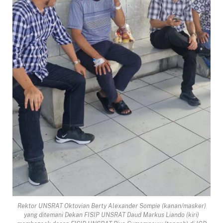
Rektor UNSRAT Oktovian Berty Alexander Sompie (kanan/masker)
yang ditemani Dekan FISIP UNSRAT Daud Markus Liando (kiri)