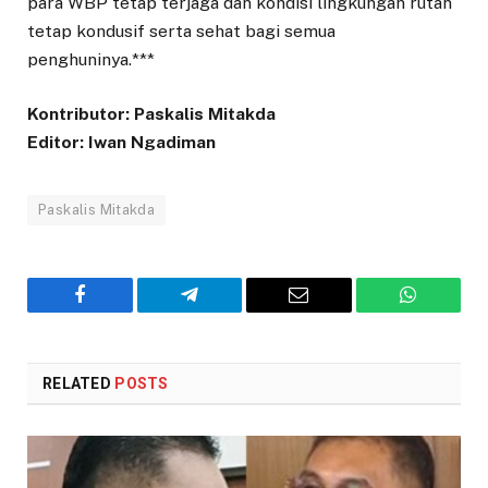
para WBP tetap terjaga dan kondisi lingkungan rutan
tetap kondusif serta sehat bagi semua
penghuninya.***
Kontributor: Paskalis Mitakda
Editor: Iwan Ngadiman
Paskalis Mitakda
Facebook
Telegram
Email
WhatsAp
RELATED
POSTS