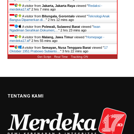
A visitor from
Jakarta, Jakarta Raya
viewed "
Redaksi -
merdeka17.id
"
2 hrs 7 mins ago
A visitor from
Bilungala, Gorontalo
viewed "
Teknologi Anak
Bangsa Dipamerkan di…
"
2 hrs 12 mins ago
A visitor from
Polewali, Sulawesi Barat
viewed "
Iwan
Ngadiman Serahkan Dokumen;…
"
2 hrs 23 mins ago
A visitor from
Malang, Jawa Timur
viewed "
Homepage -
merdeka17.id
"
2 hrs 55 mins ago
A visitor from
Semayan, Nusa Tenggara Barat
viewed "
17
Oktober 1951 Prabowo Subianto…
"
3 hrs 22 mins ago
Get Script
Real Time
Tracking ON
TENTANG KAMI