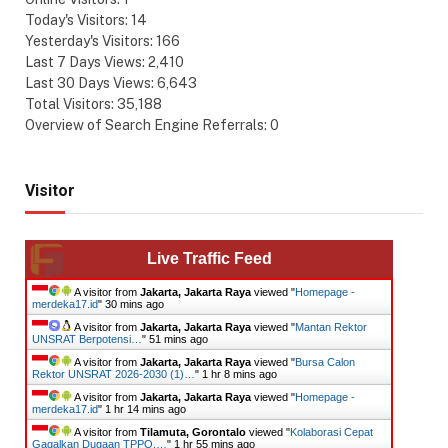
Today's Visitors:
14
Yesterday's Visitors:
166
Last 7 Days Views:
2,410
Last 30 Days Views:
6,643
Total Visitors:
35,188
Overview of Search Engine Referrals:
0
Visitor
Live Traffic Feed
A visitor from
Jakarta, Jakarta Raya
viewed "
Homepage -
merdeka17.id
"
30 mins ago
A visitor from
Jakarta, Jakarta Raya
viewed "
Mantan Rektor
UNSRAT Berpotensi…
"
51 mins ago
A visitor from
Jakarta, Jakarta Raya
viewed "
Bursa Calon
Rektor UNSRAT 2026-2030 (1)…
"
1 hr 8 mins ago
A visitor from
Jakarta, Jakarta Raya
viewed "
Homepage -
merdeka17.id
"
1 hr 14 mins ago
A visitor from
Tilamuta, Gorontalo
viewed "
Kolaborasi Cepat
Gagalkan Dugaan TPPO,…
"
1 hr 55 mins ago