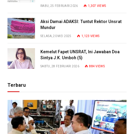
RABU, 25 FEBRUARI 2026
1,307
VIEWS
Aksi Damai ADAKSI: Tuntut Rektor Unsrat
Mundur
SELASA, 20 MEI 2025
1,123
VIEWS
Kemelut Fapet UNSRAT, Ini Jawaban Doa
Sintya J.K. Umboh (5)
SABTU, 28 FEBRUARI 2026
884
VIEWS
Terbaru