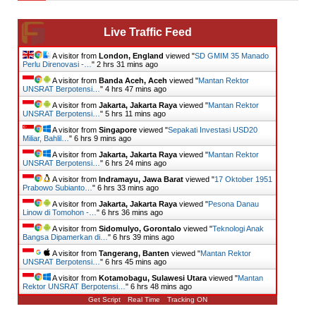
Live Traffic Feed
A visitor from
London, England
viewed "
SD GMIM 35 Manado
Perlu Direnovasi -…
"
2 hrs 31 mins ago
A visitor from
Banda Aceh, Aceh
viewed "
Mantan Rektor
UNSRAT Berpotensi…
"
4 hrs 47 mins ago
A visitor from
Jakarta, Jakarta Raya
viewed "
Mantan Rektor
UNSRAT Berpotensi…
"
5 hrs 11 mins ago
A visitor from
Singapore
viewed "
Sepakati Investasi USD20
Miliar, Bahlil…
"
6 hrs 9 mins ago
A visitor from
Jakarta, Jakarta Raya
viewed "
Mantan Rektor
UNSRAT Berpotensi…
"
6 hrs 24 mins ago
A visitor from
Indramayu, Jawa Barat
viewed "
17 Oktober 1951
Prabowo Subianto…
"
6 hrs 33 mins ago
A visitor from
Jakarta, Jakarta Raya
viewed "
Pesona Danau
Linow di Tomohon -…
"
6 hrs 36 mins ago
A visitor from
Sidomulyo, Gorontalo
viewed "
Teknologi Anak
Bangsa Dipamerkan di…
"
6 hrs 39 mins ago
A visitor from
Tangerang, Banten
viewed "
Mantan Rektor
UNSRAT Berpotensi…
"
6 hrs 45 mins ago
A visitor from
Kotamobagu, Sulawesi Utara
viewed "
Mantan
Rektor UNSRAT Berpotensi…
"
6 hrs 48 mins ago
Get Script
Real Time
Tracking ON