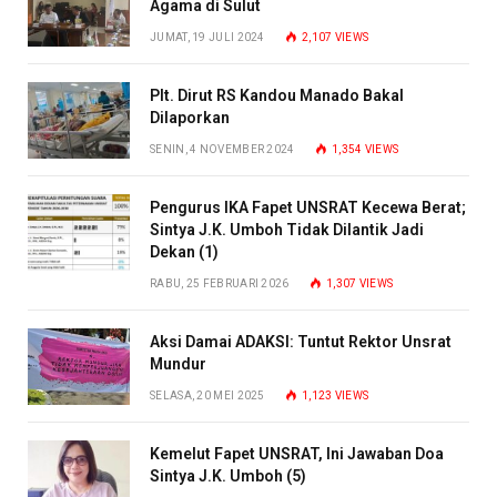
Agama di Sulut
JUMAT, 19 JULI 2024
2,107
VIEWS
Plt. Dirut RS Kandou Manado Bakal
Dilaporkan
SENIN, 4 NOVEMBER 2024
1,354
VIEWS
Pengurus IKA Fapet UNSRAT Kecewa Berat;
Sintya J.K. Umboh Tidak Dilantik Jadi
Dekan (1)
RABU, 25 FEBRUARI 2026
1,307
VIEWS
Aksi Damai ADAKSI: Tuntut Rektor Unsrat
Mundur
SELASA, 20 MEI 2025
1,123
VIEWS
Kemelut Fapet UNSRAT, Ini Jawaban Doa
Sintya J.K. Umboh (5)