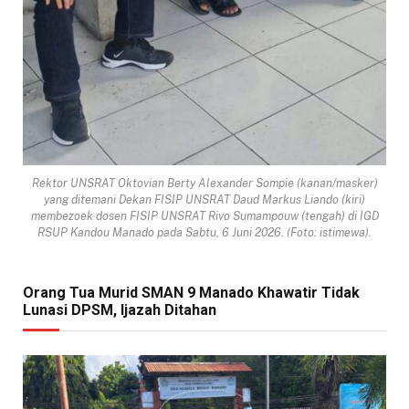
Rektor UNSRAT Oktovian Berty Alexander Sompie (kanan/masker)
yang ditemani Dekan FISIP UNSRAT Daud Markus Liando (kiri)
membezoek dosen FISIP UNSRAT Rivo Sumampouw (tengah) di IGD
RSUP Kandou Manado pada Sabtu, 6 Juni 2026. (Foto: istimewa).
Orang Tua Murid SMAN 9 Manado Khawatir Tidak
Lunasi DPSM, Ijazah Ditahan