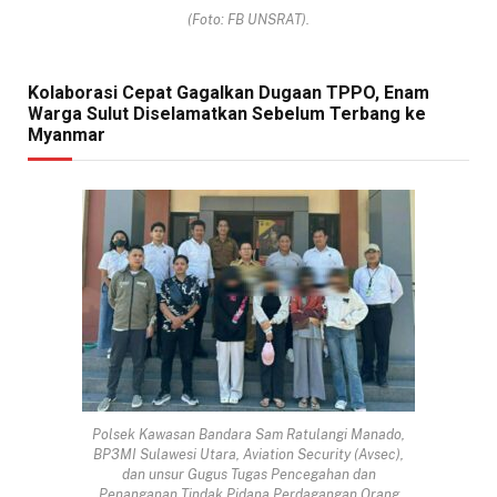
(Foto: FB UNSRAT).
Kolaborasi Cepat Gagalkan Dugaan TPPO, Enam
Warga Sulut Diselamatkan Sebelum Terbang ke
Myanmar
Polsek Kawasan Bandara Sam Ratulangi Manado,
BP3MI Sulawesi Utara, Aviation Security (Avsec),
dan unsur Gugus Tugas Pencegahan dan
Penanganan Tindak Pidana Perdagangan Orang