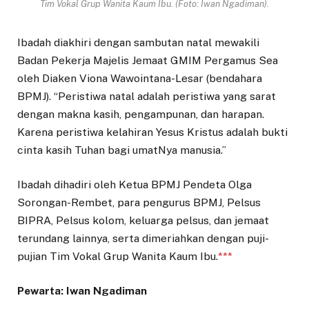
Tim Vokal Grup Wanita Kaum Ibu. (Foto: Iwan Ngadiman).
Ibadah diakhiri dengan sambutan natal mewakili
Badan Pekerja Majelis Jemaat GMIM Pergamus Sea
oleh Diaken Viona Wawointana-Lesar (bendahara
BPMJ). “Peristiwa natal adalah peristiwa yang sarat
dengan makna kasih, pengampunan, dan harapan.
Karena peristiwa kelahiran Yesus Kristus adalah bukti
cinta kasih Tuhan bagi umatNya manusia.”
Ibadah dihadiri oleh Ketua BPMJ Pendeta Olga
Sorongan-Rembet, para pengurus BPMJ, Pelsus
BIPRA, Pelsus kolom, keluarga pelsus, dan jemaat
terundang lainnya, serta dimeriahkan dengan puji-
pujian Tim Vokal Grup Wanita Kaum Ibu.
***
Pewarta: Iwan Ngadiman