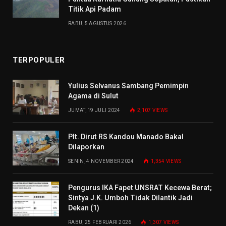
Titik Api Padam
RABU, 5 AGUSTUS 2026
TERPOPULER
Yulius Selvanus Sambang Pemimpin
Agama di Sulut
JUMAT, 19 JULI 2024
2,107
VIEWS
Plt. Dirut RS Kandou Manado Bakal
Dilaporkan
SENIN, 4 NOVEMBER 2024
1,354
VIEWS
Pengurus IKA Fapet UNSRAT Kecewa Berat;
Sintya J.K. Umboh Tidak Dilantik Jadi
Dekan (1)
RABU, 25 FEBRUARI 2026
1,307
VIEWS