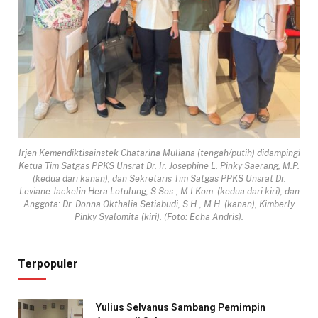
Irjen Kemendiktisainstek Chatarina Muliana (tengah/putih) didampingi
Ketua Tim Satgas PPKS Unsrat Dr. Ir. Josephine L. Pinky Saerang, M.P.
(kedua dari kanan), dan Sekretaris Tim Satgas PPKS Unsrat Dr.
Leviane Jackelin Hera Lotulung, S.Sos., M.I.Kom. (kedua dari kiri), dan
Anggota: Dr. Donna Okthalia Setiabudi, S.H., M.H. (kanan), Kimberly
Pinky Syalomita (kiri). (Foto: Echa Andris).
Terpopuler
Yulius Selvanus Sambang Pemimpin