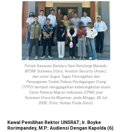
Polsek Kawasan Bandara Sam Ratulangi Manado,
BP3MI Sulawesi Utara, Aviation Security (Avsec),
dan unsur Gugus Tugas Pencegahan dan
Penanganan Tindak Pidana Perdagangan Orang
(TPPO) berhasil menggagalkan keberangkatan enam
Calon Pekerja Migran Indonesia (CPMI) asal
Sulawesi Utara ke Myanmar, pada Minggu, 26 Juli
2026. (Foto: Humas Polda Sulut).
Kawal Pemilihan Rektor UNSRAT; Ir. Boyke
Rorimpandey, M.P.: Audiensi Dengan Kapolda (6)