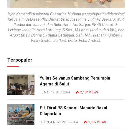
Irjen Kemendiktisainstek Chatarina Muliana (tengah/putih) didampingi
Ketua Tim Satgas PPKS Unsrat Dr. Ir. Josephine L. Pinky Saerang, M.P.
(kedua dari kanan), dan Sekretaris Tim Satgas PPKS Unsrat Dr.
Leviane Jackelin Hera Lotulung, S.Sos., M.I.Kom. (kedua dari kiri), dan
Anggota: Dr. Donna Okthalia Setiabudi, S.H., M.H. (kanan), Kimberly
Pinky Syalomita (kiri). (Foto: Echa Andris).
Terpopuler
Yulius Selvanus Sambang Pemimpin
Agama di Sulut
JUMAT, 19 JULI 2024
2,107
VIEWS
Plt. Dirut RS Kandou Manado Bakal
Dilaporkan
SENIN, 4 NOVEMBER 2024
1,355
VIEWS