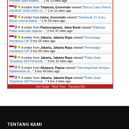
Provinsi Sulut Arianto…
"
1 hr 14 mins ago
A visitor from
Tilamuta, Gorontalo
viewed "
Bursa Calon Rektor
UNSRAT 2026-2030 (1)…
"
1 hr 21 mins ago
A visitor from
Isimu, Gorontalo
viewed "
Sebanyak 21 Guru
Besar Unsrat Bakal…
"
1 hr 54 mins ago
A visitor from
Pameungpeuk, Jawa Barat
viewed "
Ditlantas
Polda Sulut dan Jajaran…
"
2 hrs 47 mins ago
A visitor from
Jakarta, Jakarta Raya
viewed "
Homepage -
merdeka17.id
"
2 hrs 55 mins ago
A visitor from
Jakarta, Jakarta Raya
viewed "
Homepage -
merdeka17.id
"
2 hrs 55 mins ago
A visitor from
Jakarta, Jakarta Raya
viewed "
​Polda Sulut
Terjunkan 520 Personel…
"
3 hrs 31 mins ago
A visitor from
Abepura, Papua
viewed "
Teknologi Anak Bangsa
Dipamerkan di…
"
3 hrs 49 mins ago
A visitor from
Jakarta, Jakarta Raya
viewed "
​Polda Sulut
Terjunkan 520 Personel…
"
4 hrs 2 mins ago
Get Script
Real Time
Tracking ON
TENTANG KAMI