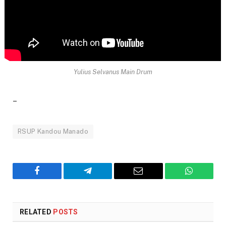
Yulius Selvanus Main Drum
–
RSUP Kandou Manado
Facebook
Telegram
Email
WhatsAp
RELATED
POSTS