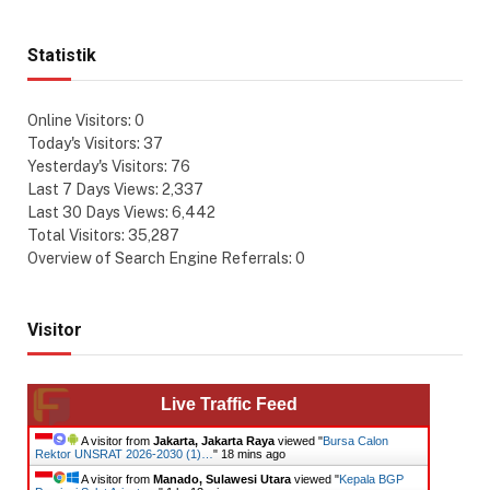
Statistik
Online Visitors:
0
Today's Visitors:
37
Yesterday's Visitors:
76
Last 7 Days Views:
2,337
Last 30 Days Views:
6,442
Total Visitors:
35,287
Overview of Search Engine Referrals:
0
Visitor
Live Traffic Feed
A visitor from
Jakarta, Jakarta Raya
viewed "
Bursa Calon
Rektor UNSRAT 2026-2030 (1)…
"
18 mins ago
A visitor from
Manado, Sulawesi Utara
viewed "
Kepala BGP