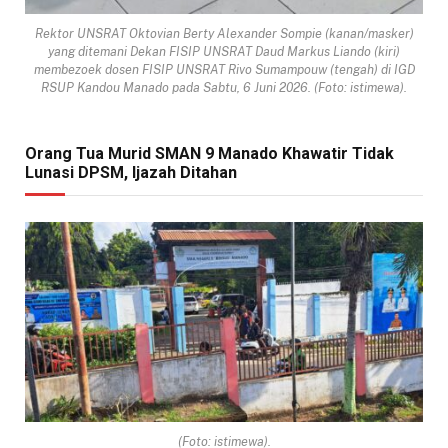
Rektor UNSRAT Oktovian Berty Alexander Sompie (kanan/masker)
yang ditemani Dekan FISIP UNSRAT Daud Markus Liando (kiri)
membezoek dosen FISIP UNSRAT Rivo Sumampouw (tengah) di IGD
RSUP Kandou Manado pada Sabtu, 6 Juni 2026. (Foto: istimewa).
Orang Tua Murid SMAN 9 Manado Khawatir Tidak
Lunasi DPSM, Ijazah Ditahan
(Foto: istimewa).