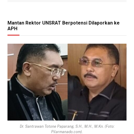
Mantan Rektor UNSRAT Berpotensi Dilaporkan ke
APH
Dr. Santrawan Totone Paparang, S.H., M.H., M.Kn. (Foto:
Pilarmanado.com).