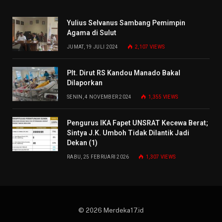
Yulius Selvanus Sambang Pemimpin
Agama di Sulut
JUMAT, 19 JULI 2024
2,107
VIEWS
Plt. Dirut RS Kandou Manado Bakal
Dilaporkan
SENIN, 4 NOVEMBER 2024
1,355
VIEWS
Pengurus IKA Fapet UNSRAT Kecewa Berat;
Sintya J.K. Umboh Tidak Dilantik Jadi
Dekan (1)
RABU, 25 FEBRUARI 2026
1,307
VIEWS
© 2026 Merdeka17.id