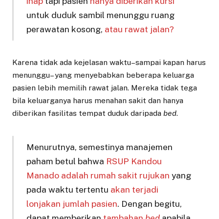
inap
tapi pasien
hanya diberikan kursi
untuk duduk sambil menunggu ruang
perawatan kosong,
atau rawat jalan?
Karena tidak ada kejelasan waktu–sampai kapan harus
menunggu– yang menyebabkan beberapa keluarga
pasien lebih memilih rawat jalan. Mereka tidak tega
bila keluarganya harus menahan sakit dan hanya
diberikan fasilitas tempat duduk daripada
bed
.
Menurutnya, semestinya manajemen
paham betul bahwa
RSUP Kandou
Manado adalah rumah sakit rujukan
yang
pada waktu tertentu
akan terjadi
lonjakan jumlah pasien
. Dengan begitu,
dapat memberikan
tambahan
bed
apabila