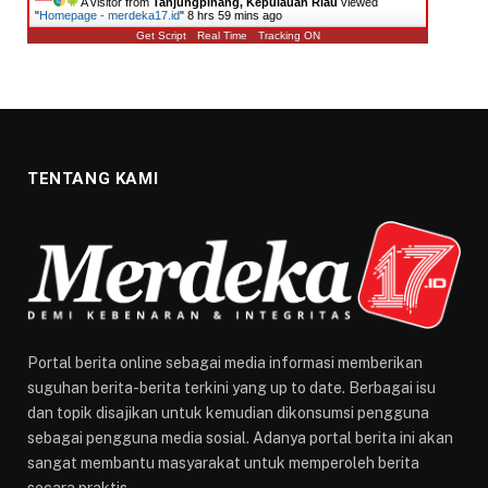
A visitor from
Tanjungpinang, Kepulauan Riau
viewed
"
Homepage - merdeka17.id
"
8 hrs 59 mins ago
Get Script
Real Time
Tracking ON
TENTANG KAMI
Portal berita online sebagai media informasi memberikan
suguhan berita-berita terkini yang up to date. Berbagai isu
dan topik disajikan untuk kemudian dikonsumsi pengguna
sebagai pengguna media sosial. Adanya portal berita ini akan
sangat membantu masyarakat untuk memperoleh berita