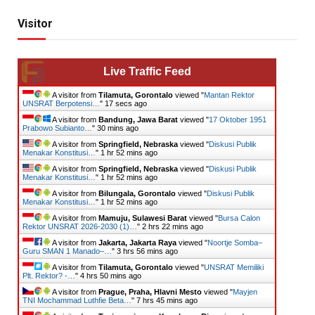
Visitor
Live Traffic Feed
A visitor from
Tilamuta, Gorontalo
viewed "
Mantan Rektor
UNSRAT Berpotensi…
"
19 secs ago
A visitor from
Bandung, Jawa Barat
viewed "
17 Oktober 1951
Prabowo Subianto…
"
30 mins ago
A visitor from
Springfield, Nebraska
viewed "
Diskusi Publik
Menakar Konstitusi…
"
1 hr 52 mins ago
A visitor from
Springfield, Nebraska
viewed "
Diskusi Publik
Menakar Konstitusi…
"
1 hr 52 mins ago
A visitor from
Bilungala, Gorontalo
viewed "
Diskusi Publik
Menakar Konstitusi…
"
1 hr 52 mins ago
A visitor from
Mamuju, Sulawesi Barat
viewed "
Bursa Calon
Rektor UNSRAT 2026-2030 (1)…
"
2 hrs 22 mins ago
A visitor from
Jakarta, Jakarta Raya
viewed "
Noortje Somba–
Guru SMAN 1 Manado–…
"
3 hrs 56 mins ago
A visitor from
Tilamuta, Gorontalo
viewed "
UNSRAT Memiliki
Plt. Rektor? -…
"
4 hrs 50 mins ago
A visitor from
Prague, Praha, Hlavni Mesto
viewed "
Mayjen
TNI Mochammad Luthfie Beta…
"
7 hrs 45 mins ago