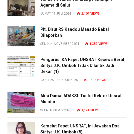
Agama di Sulut
JUMAT, 19 JULI 2024
2,107
VIEWS
Plt. Dirut RS Kandou Manado Bakal
Dilaporkan
SENIN, 4 NOVEMBER 2024
1,357
VIEWS
Pengurus IKA Fapet UNSRAT Kecewa Berat;
Sintya J.K. Umboh Tidak Dilantik Jadi
Dekan (1)
RABU, 25 FEBRUARI 2026
1,307
VIEWS
Aksi Damai ADAKSI: Tuntut Rektor Unsrat
Mundur
SELASA, 20 MEI 2025
1,124
VIEWS
Kemelut Fapet UNSRAT, Ini Jawaban Doa
Sintya J.K. Umboh (5)