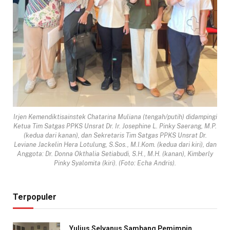
Irjen Kemendiktisainstek Chatarina Muliana (tengah/putih) didampingi
Ketua Tim Satgas PPKS Unsrat Dr. Ir. Josephine L. Pinky Saerang, M.P.
(kedua dari kanan), dan Sekretaris Tim Satgas PPKS Unsrat Dr.
Leviane Jackelin Hera Lotulung, S.Sos., M.I.Kom. (kedua dari kiri), dan
Anggota: Dr. Donna Okthalia Setiabudi, S.H., M.H. (kanan), Kimberly
Pinky Syalomita (kiri). (Foto: Echa Andris).
Terpopuler
Yulius Selvanus Sambang Pemimpin