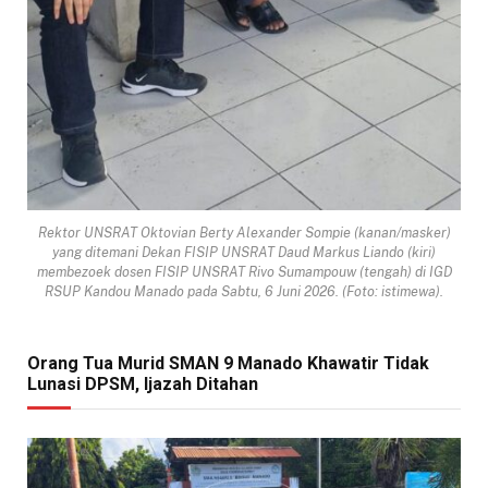
Rektor UNSRAT Oktovian Berty Alexander Sompie (kanan/masker)
yang ditemani Dekan FISIP UNSRAT Daud Markus Liando (kiri)
membezoek dosen FISIP UNSRAT Rivo Sumampouw (tengah) di IGD
RSUP Kandou Manado pada Sabtu, 6 Juni 2026. (Foto: istimewa).
Orang Tua Murid SMAN 9 Manado Khawatir Tidak
Lunasi DPSM, Ijazah Ditahan