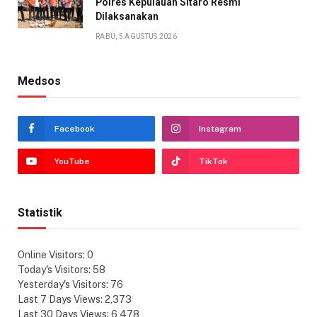
Polres Kepulauan Sitaro Resmi
Dilaksanakan
RABU, 5 AGUSTUS 2026
Medsos
Facebook
Instagram
YouTube
TikTok
Statistik
Online Visitors:
0
Today's Visitors:
58
Yesterday's Visitors:
76
Last 7 Days Views:
2,373
Last 30 Days Views:
6,478