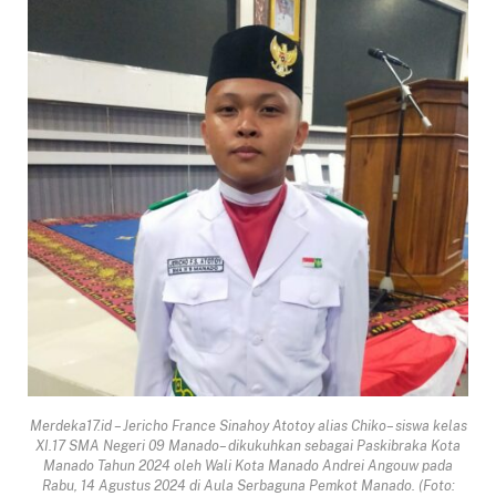
Merdeka17.id – Jericho France Sinahoy Atotoy alias Chiko– siswa kelas
XI.17 SMA Negeri 09 Manado– dikukuhkan sebagai Paskibraka Kota
Manado Tahun 2024 oleh Wali Kota Manado Andrei Angouw pada
Rabu, 14 Agustus 2024 di Aula Serbaguna Pemkot Manado. (Foto: