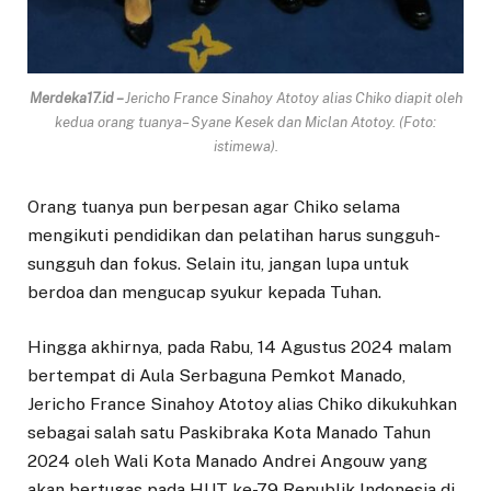
Merdeka17.id –
Jericho France Sinahoy Atotoy alias Chiko diapit oleh
kedua orang tuanya– Syane Kesek dan Miclan Atotoy. (Foto:
istimewa).
Orang tuanya pun berpesan agar Chiko selama
mengikuti pendidikan dan pelatihan harus sungguh-
sungguh dan fokus. Selain itu, jangan lupa untuk
berdoa dan mengucap syukur kepada Tuhan.
Hingga akhirnya, pada Rabu, 14 Agustus 2024 malam
bertempat di Aula Serbaguna Pemkot Manado,
Jericho France Sinahoy Atotoy alias Chiko dikukuhkan
sebagai salah satu Paskibraka Kota Manado Tahun
2024 oleh Wali Kota Manado Andrei Angouw yang
akan bertugas pada HUT ke-79 Republik Indonesia di