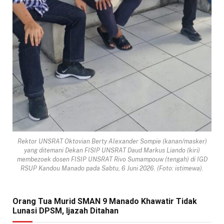
Rektor UNSRAT Oktovian Berty Alexander Sompie (kanan/masker)
yang ditemani Dekan FISIP UNSRAT Daud Markus Liando (kiri)
membezoek dosen FISIP UNSRAT Rivo Sumampouw (tengah) di IGD
RSUP Kandou Manado pada Sabtu, 6 Juni 2026. (Foto: istimewa).
Orang Tua Murid SMAN 9 Manado Khawatir Tidak
Lunasi DPSM, Ijazah Ditahan