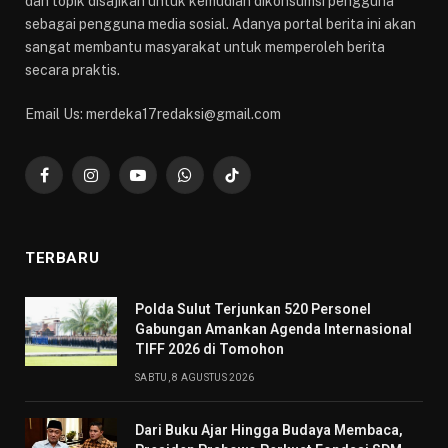
dan topik disajikan untuk kemudian dikonsumsi pengguna
sebagai pengguna media sosial. Adanya portal berita ini akan
sangat membantu masyarakat untuk memperoleh berita
secara praktis.
Email Us: merdeka17redaksi@gmail.com
Facebook
Instagram
YouTube
WhatsApp
TikTok
TERBARU
​Polda Sulut Terjunkan 520 Personel
Gabungan Amankan Agenda Internasional
TIFF 2026 di Tomohon
SABTU, 8 AGUSTUS 2026
Dari Buku Ajar Hingga Budaya Membaca,