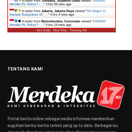
A visitor from
Tondano, Sulawesi Utara
viewed "
UNSRAT
Memiliki Plt. Rektor? -…
"
3 hrs 59 mins ago
A visitor from
Jakarta, Jakarta Raya
viewed "
SD Negeri 11
Manado Budayakan 4S -…
"
4 hrs 4 mins ago
A visitor from
Molombulahe, Gorontalo
viewed "
UNSRAT
Memiliki Plt. Rektor? -…
"
4 hrs 14 mins ago
Get Script
Real Time
Tracking ON
TENTANG KAMI
Portal berita online sebagai media informasi memberikan
suguhan berita-berita terkini yang up to date. Berbagai isu