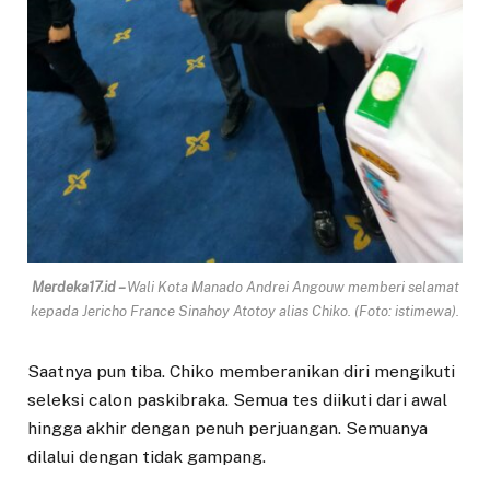
Merdeka17.id –
Wali Kota Manado Andrei Angouw memberi selamat
kepada Jericho France Sinahoy Atotoy alias Chiko. (Foto: istimewa).
Saatnya pun tiba. Chiko memberanikan diri mengikuti
seleksi calon paskibraka. Semua tes diikuti dari awal
hingga akhir dengan penuh perjuangan. Semuanya
dilalui dengan tidak gampang.