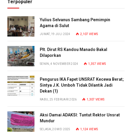
Terpopuler
Yulius Selvanus Sambang Pemimpin
Agama di Sulut
JUMAT, 19 JULI 2024
2,107
VIEWS
Plt. Dirut RS Kandou Manado Bakal
Dilaporkan
SENIN, 4 NOVEMBER 2024
1,357
VIEWS
Pengurus IKA Fapet UNSRAT Kecewa Berat;
Sintya J.K. Umboh Tidak Dilantik Jadi
Dekan (1)
RABU, 25 FEBRUARI 2026
1,307
VIEWS
Aksi Damai ADAKSI: Tuntut Rektor Unsrat
Mundur
SELASA, 20 MEI 2025
1,124
VIEWS