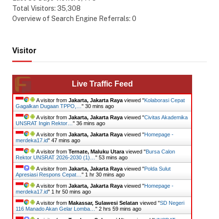
Total Visitors:
35,308
Overview of Search Engine Referrals:
0
Visitor
Live Traffic Feed
A visitor from
Jakarta, Jakarta Raya
viewed "
Kolaborasi Cepat
Gagalkan Dugaan TPPO,…
"
30 mins ago
A visitor from
Jakarta, Jakarta Raya
viewed "
Civitas Akademika
UNSRAT Ingin Rektor…
"
36 mins ago
A visitor from
Jakarta, Jakarta Raya
viewed "
Homepage -
merdeka17.id
"
47 mins ago
A visitor from
Ternate, Maluku Utara
viewed "
Bursa Calon
Rektor UNSRAT 2026-2030 (1)…
"
53 mins ago
A visitor from
Jakarta, Jakarta Raya
viewed "
Polda Sulut
Apresiasi Respons Cepat…
"
1 hr 30 mins ago
A visitor from
Jakarta, Jakarta Raya
viewed "
Homepage -
merdeka17.id
"
1 hr 50 mins ago
A visitor from
Makassar, Sulawesi Selatan
viewed "
SD Negeri
116 Manado Akan Gelar Lomba…
"
2 hrs 59 mins ago