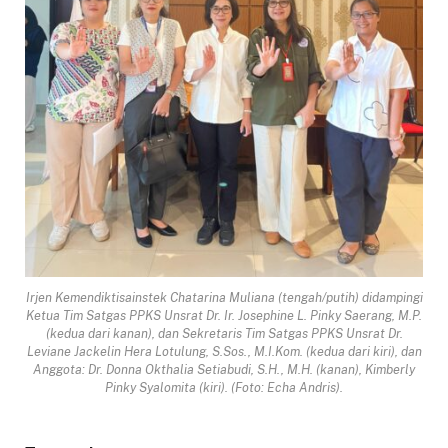
Irjen Kemendiktisainstek Chatarina Muliana (tengah/putih) didampingi
Ketua Tim Satgas PPKS Unsrat Dr. Ir. Josephine L. Pinky Saerang, M.P.
(kedua dari kanan), dan Sekretaris Tim Satgas PPKS Unsrat Dr.
Leviane Jackelin Hera Lotulung, S.Sos., M.I.Kom. (kedua dari kiri), dan
Anggota: Dr. Donna Okthalia Setiabudi, S.H., M.H. (kanan), Kimberly
Pinky Syalomita (kiri). (Foto: Echa Andris).