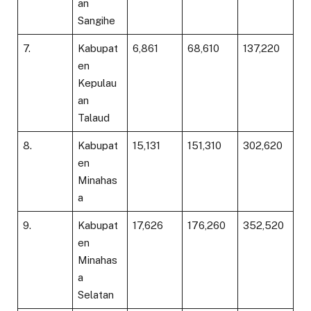
an
Sangihe
7.
Kabupat
6,861
68,610
137,220
en
Kepulau
an
Talaud
8.
Kabupat
15,131
151,310
302,620
en
Minahas
a
9.
Kabupat
17,626
176,260
352,520
en
Minahas
a
Selatan