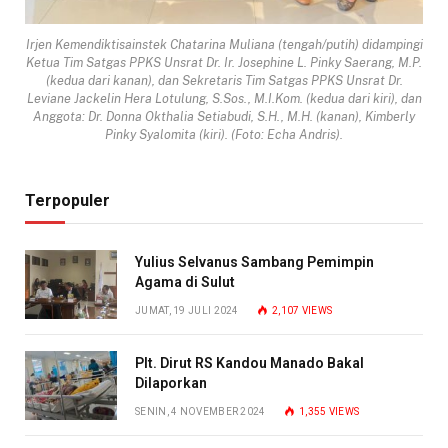
Irjen Kemendiktisainstek Chatarina Muliana (tengah/putih) didampingi
Ketua Tim Satgas PPKS Unsrat Dr. Ir. Josephine L. Pinky Saerang, M.P.
(kedua dari kanan), dan Sekretaris Tim Satgas PPKS Unsrat Dr.
Leviane Jackelin Hera Lotulung, S.Sos., M.I.Kom. (kedua dari kiri), dan
Anggota: Dr. Donna Okthalia Setiabudi, S.H., M.H. (kanan), Kimberly
Pinky Syalomita (kiri). (Foto: Echa Andris).
Terpopuler
Yulius Selvanus Sambang Pemimpin
Agama di Sulut
JUMAT, 19 JULI 2024
2,107
VIEWS
Plt. Dirut RS Kandou Manado Bakal
Dilaporkan
SENIN, 4 NOVEMBER 2024
1,355
VIEWS