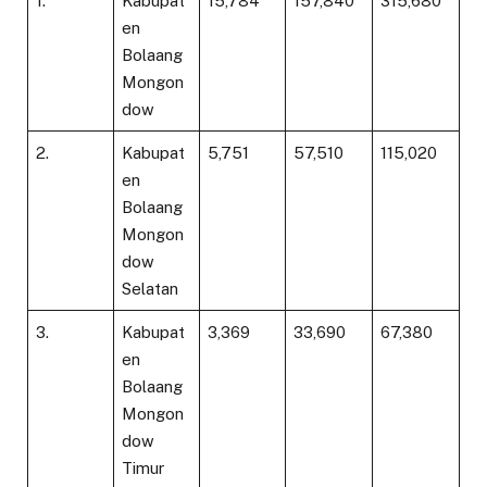
1.
Kabupat
15,784
157,840
315,680
en
Bolaang
Mongon
dow
2.
Kabupat
5,751
57,510
115,020
en
Bolaang
Mongon
dow
Selatan
3.
Kabupat
3,369
33,690
67,380
en
Bolaang
Mongon
dow
Timur