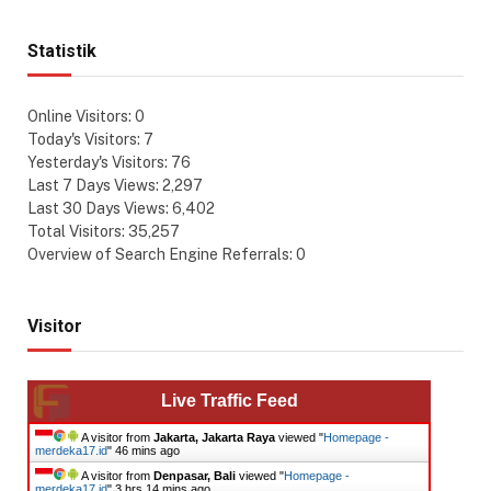
Statistik
Online Visitors:
0
Today's Visitors:
7
Yesterday's Visitors:
76
Last 7 Days Views:
2,297
Last 30 Days Views:
6,402
Total Visitors:
35,257
Overview of Search Engine Referrals:
0
Visitor
Live Traffic Feed
A visitor from
Jakarta, Jakarta Raya
viewed "
Homepage -
merdeka17.id
"
46 mins ago
A visitor from
Denpasar, Bali
viewed "
Homepage -
merdeka17.id
"
3 hrs 14 mins ago