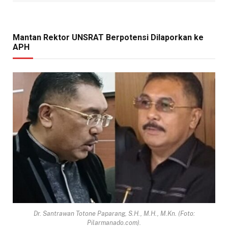
Mantan Rektor UNSRAT Berpotensi Dilaporkan ke
APH
Dr. Santrawan Totone Paparang, S.H., M.H., M.Kn. (Foto:
Pilarmanado.com).