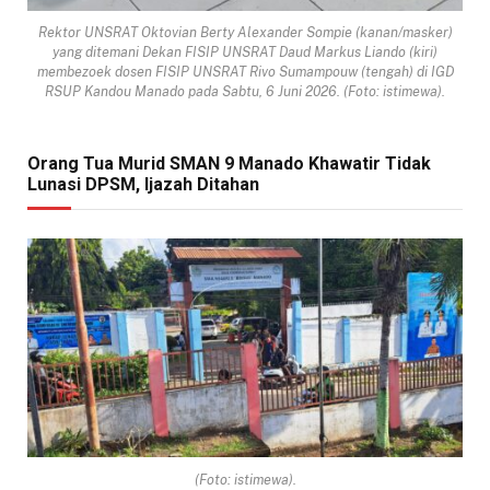
Rektor UNSRAT Oktovian Berty Alexander Sompie (kanan/masker)
yang ditemani Dekan FISIP UNSRAT Daud Markus Liando (kiri)
membezoek dosen FISIP UNSRAT Rivo Sumampouw (tengah) di IGD
RSUP Kandou Manado pada Sabtu, 6 Juni 2026. (Foto: istimewa).
Orang Tua Murid SMAN 9 Manado Khawatir Tidak
Lunasi DPSM, Ijazah Ditahan
(Foto: istimewa).