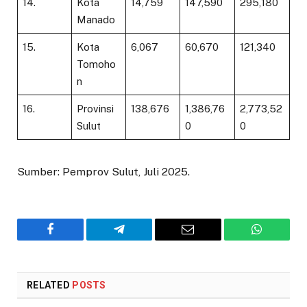
14.
Kota
14,759
147,590
295,180
Manado
15.
Kota
6,067
60,670
121,340
Tomoho
n
16.
Provinsi
138,676
1,386,76
2,773,52
Sulut
0
0
Sumber: Pemprov Sulut, Juli 2025.
Facebook
Telegram
Email
WhatsAp
RELATED
POSTS