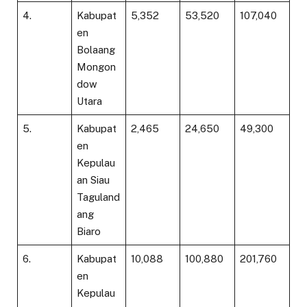
4.
Kabupat
5,352
53,520
107,040
en
Bolaang
Mongon
dow
Utara
5.
Kabupat
2,465
24,650
49,300
en
Kepulau
an Siau
Taguland
ang
Biaro
6.
Kabupat
10,088
100,880
201,760
en
Kepulau