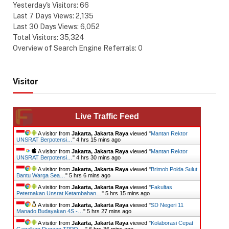
Yesterday's Visitors:
66
Last 7 Days Views:
2,135
Last 30 Days Views:
6,052
Total Visitors:
35,324
Overview of Search Engine Referrals:
0
Visitor
Live Traffic Feed
A visitor from
Jakarta, Jakarta Raya
viewed "
Mantan Rektor
UNSRAT Berpotensi…
"
4 hrs 15 mins ago
A visitor from
Jakarta, Jakarta Raya
viewed "
Mantan Rektor
UNSRAT Berpotensi…
"
4 hrs 30 mins ago
A visitor from
Jakarta, Jakarta Raya
viewed "
Brimob Polda Sulut
Bantu Warga Sea…
"
5 hrs 6 mins ago
A visitor from
Jakarta, Jakarta Raya
viewed "
Fakultas
Peternakan Unsrat Ketambahan…
"
5 hrs 15 mins ago
A visitor from
Jakarta, Jakarta Raya
viewed "
SD Negeri 11
Manado Budayakan 4S -…
"
5 hrs 27 mins ago
A visitor from
Jakarta, Jakarta Raya
viewed "
Kolaborasi Cepat