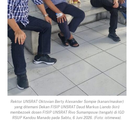
Rektor UNSRAT Oktovian Berty Alexander Sompie (kanan/masker)
yang ditemani Dekan FISIP UNSRAT Daud Markus Liando (kiri)
membezoek dosen FISIP UNSRAT Rivo Sumampouw (tengah) di IGD
RSUP Kandou Manado pada Sabtu, 6 Juni 2026. (Foto: istimewa).