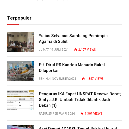
Terpopuler
Yulius Selvanus Sambang Pemimpin
Agama di Sulut
JUMAT, 19 JULI 2024
2,107
VIEWS
Plt. Dirut RS Kandou Manado Bakal
Dilaporkan
SENIN, 4 NOVEMBER 2024
1,357
VIEWS
Pengurus IKA Fapet UNSRAT Kecewa Berat;
Sintya J.K. Umboh Tidak Dilantik Jadi
Dekan (1)
RABU, 25 FEBRUARI 2026
1,307
VIEWS
Aksi Damai ADAKSI: Tuntut Rektor Unsrat