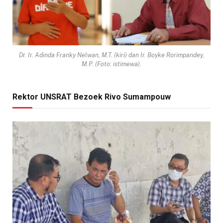
Dr. Ir. Adinda Franky Nelwan, M.T. (kiri) dan Ir. Boyke Rorimpandey,
M.P. (Foto: istimewa).
Rektor UNSRAT Bezoek Rivo Sumampouw