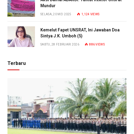
Mundur
SELASA, 20 MEI 2025
1,124
VIEWS
Kemelut Fapet UNSRAT, Ini Jawaban Doa
Sintya J.K. Umboh (5)
SABTU, 28 FEBRUARI 2026
886
VIEWS
Terbaru