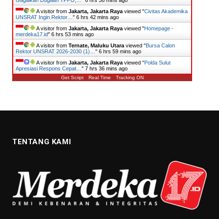
Gagalkan Dugaan TPPO,…
"
6 hrs 36 mins ago
A visitor from
Jakarta, Jakarta Raya
viewed "
Civitas Akademika
UNSRAT Ingin Rektor…
"
6 hrs 42 mins ago
A visitor from
Jakarta, Jakarta Raya
viewed "
Homepage -
merdeka17.id
"
6 hrs 53 mins ago
A visitor from
Ternate, Maluku Utara
viewed "
Bursa Calon
Rektor UNSRAT 2026-2030 (1)…
"
6 hrs 59 mins ago
A visitor from
Jakarta, Jakarta Raya
viewed "
Polda Sulut
Apresiasi Respons Cepat…
"
7 hrs 36 mins ago
Get Script
Real Time
Tracking ON
TENTANG KAMI