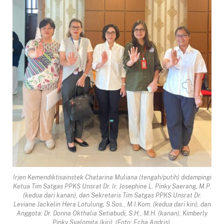
Irjen Kemendiktisainstek Chatarina Muliana (tengah/putih) didampingi
Ketua Tim Satgas PPKS Unsrat Dr. Ir. Josephine L. Pinky Saerang, M.P.
(kedua dari kanan), dan Sekretaris Tim Satgas PPKS Unsrat Dr.
Leviane Jackelin Hera Lotulung, S.Sos., M.I.Kom. (kedua dari kiri), dan
Anggota: Dr. Donna Okthalia Setiabudi, S.H., M.H. (kanan), Kimberly
Pinky Syalomita (kiri). (Foto: Echa Andris).