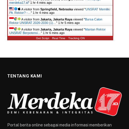
merdeka17.id
"
1 hr 4 mins ago
A visitor from
Springfield, Nebraska
viewed "
UNSRAT Memiliki
Plt. Rektor? -…
"
1 hr 4 mins ago
A visitor from
Jakarta, Jakarta Raya
viewed "
Bursa Calon
Rektor UNSRAT 2026-2030 (1)…
"
1 hr 5 mins ago
A visitor from
Jakarta, Jakarta Raya
viewed "
Mantan Rektor
UNSRAT Berpotensi…
"
1 hr 6 mins ago
Get Script
Real Time
Tracking ON
TENTANG KAMI
Portal berita online sebagai media informasi memberikan