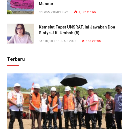
Mundur
SELASA, 20 MEI 2025
1,122
VIEWS
Kemelut Fapet UNSRAT, Ini Jawaban Doa
Sintya J.K. Umboh (5)
SABTU, 28 FEBRUARI 2026
883
VIEWS
Terbaru