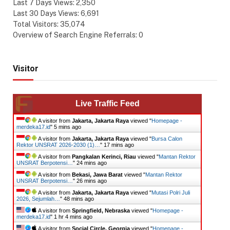
Last 7 Days Views:
2,350
Last 30 Days Views:
6,691
Total Visitors:
35,074
Overview of Search Engine Referrals:
0
Visitor
Live Traffic Feed
A visitor from
Jakarta, Jakarta Raya
viewed "
Homepage -
merdeka17.id
"
5 mins ago
A visitor from
Jakarta, Jakarta Raya
viewed "
Bursa Calon
Rektor UNSRAT 2026-2030 (1)…
"
17 mins ago
A visitor from
Pangkalan Kerinci, Riau
viewed "
Mantan Rektor
UNSRAT Berpotensi…
"
24 mins ago
A visitor from
Bekasi, Jawa Barat
viewed "
Mantan Rektor
UNSRAT Berpotensi…
"
26 mins ago
A visitor from
Jakarta, Jakarta Raya
viewed "
Mutasi Polri Juli
2026, Sejumlah…
"
48 mins ago
A visitor from
Springfield, Nebraska
viewed "
Homepage -
merdeka17.id
"
1 hr 4 mins ago
A visitor from
Social Circle, Georgia
viewed "
Homepage -