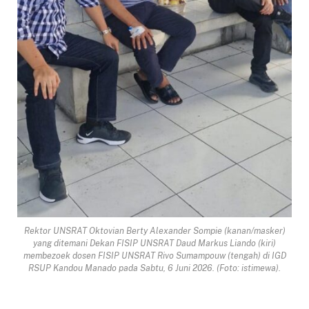
Rektor UNSRAT Oktovian Berty Alexander Sompie (kanan/masker)
yang ditemani Dekan FISIP UNSRAT Daud Markus Liando (kiri)
membezoek dosen FISIP UNSRAT Rivo Sumampouw (tengah) di IGD
RSUP Kandou Manado pada Sabtu, 6 Juni 2026. (Foto: istimewa).