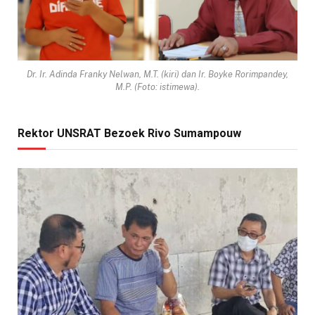
Dr. Ir. Adinda Franky Nelwan, M.T. (kiri) dan Ir. Boyke Rorimpandey,
M.P. (Foto: istimewa).
Rektor UNSRAT Bezoek Rivo Sumampouw