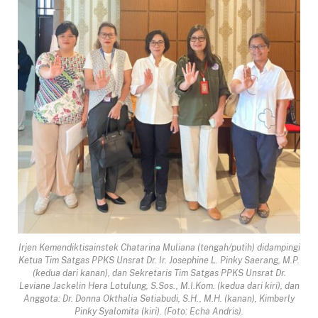
Irjen Kemendiktisainstek Chatarina Muliana (tengah/putih) didampingi
Ketua Tim Satgas PPKS Unsrat Dr. Ir. Josephine L. Pinky Saerang, M.P.
(kedua dari kanan), dan Sekretaris Tim Satgas PPKS Unsrat Dr.
Leviane Jackelin Hera Lotulung, S.Sos., M.I.Kom. (kedua dari kiri), dan
Anggota: Dr. Donna Okthalia Setiabudi, S.H., M.H. (kanan), Kimberly
Pinky Syalomita (kiri). (Foto: Echa Andris).