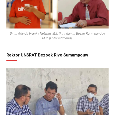
Dr. Ir. Adinda Franky Nelwan, M.T. (kiri) dan Ir. Boyke Rorimpandey,
M.P. (Foto: istimewa).
Rektor UNSRAT Bezoek Rivo Sumampouw