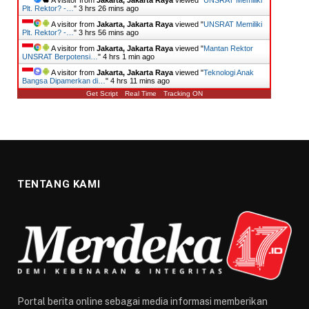
A visitor from
Jakarta, Jakarta Raya
viewed "
UNSRAT Memiliki
Plt. Rektor? -…
"
3 hrs 26 mins ago
A visitor from
Jakarta, Jakarta Raya
viewed "
UNSRAT Memiliki
Plt. Rektor? -…
"
3 hrs 56 mins ago
A visitor from
Jakarta, Jakarta Raya
viewed "
Mantan Rektor
UNSRAT Berpotensi…
"
4 hrs 1 min ago
A visitor from
Jakarta, Jakarta Raya
viewed "
Teknologi Anak
Bangsa Dipamerkan di…
"
4 hrs 11 mins ago
Get Script
Real Time
Tracking ON
TENTANG KAMI
Portal berita online sebagai media informasi memberikan