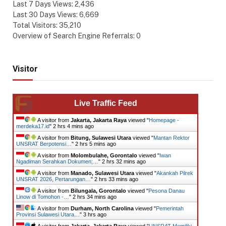
Last 7 Days Views:
2,436
Last 30 Days Views:
6,669
Total Visitors:
35,210
Overview of Search Engine Referrals:
0
Visitor
Live Traffic Feed
A visitor from
Jakarta, Jakarta Raya
viewed "
Homepage -
merdeka17.id
"
2 hrs 4 mins ago
A visitor from
Bitung, Sulawesi Utara
viewed "
Mantan Rektor
UNSRAT Berpotensi…
"
2 hrs 5 mins ago
A visitor from
Molombulahe, Gorontalo
viewed "
Iwan
Ngadiman Serahkan Dokumen;…
"
2 hrs 32 mins ago
A visitor from
Manado, Sulawesi Utara
viewed "
Akankah Pilrek
UNSRAT 2026, Pertarungan…
"
2 hrs 33 mins ago
A visitor from
Bilungala, Gorontalo
viewed "
Pesona Danau
Linow di Tomohon -…
"
2 hrs 34 mins ago
A visitor from
Durham, North Carolina
viewed "
Pemerintah
Provinsi Sulawesi Utara…
"
3 hrs ago