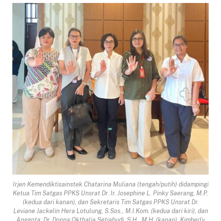
Irjen Kemendiktisainstek Chatarina Muliana (tengah/putih) didampingi
Ketua Tim Satgas PPKS Unsrat Dr. Ir. Josephine L. Pinky Saerang, M.P.
(kedua dari kanan), dan Sekretaris Tim Satgas PPKS Unsrat Dr.
Leviane Jackelin Hera Lotulung, S.Sos., M.I.Kom. (kedua dari kiri), dan
Anggota: Dr. Donna Okthalia Setiabudi, S.H., M.H. (kanan), Kimberly