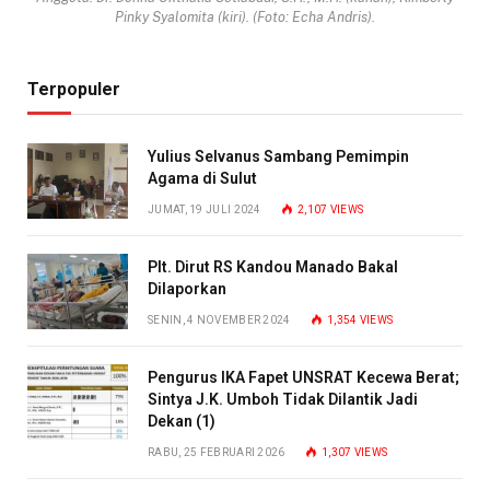
Pinky Syalomita (kiri). (Foto: Echa Andris).
Terpopuler
Yulius Selvanus Sambang Pemimpin
Agama di Sulut
JUMAT, 19 JULI 2024
2,107
VIEWS
Plt. Dirut RS Kandou Manado Bakal
Dilaporkan
SENIN, 4 NOVEMBER 2024
1,354
VIEWS
Pengurus IKA Fapet UNSRAT Kecewa Berat;
Sintya J.K. Umboh Tidak Dilantik Jadi
Dekan (1)
RABU, 25 FEBRUARI 2026
1,307
VIEWS