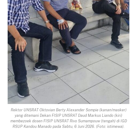
Rektor UNSRAT Oktovian Berty Alexander Sompie (kanan/masker)
yang ditemani Dekan FISIP UNSRAT Daud Markus Liando (kiri)
membezoek dosen FISIP UNSRAT Rivo Sumampouw (tengah) di IGD
RSUP Kandou Manado pada Sabtu, 6 Juni 2026. (Foto: istimewa).