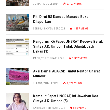
JUMAT, 19 JULI 2024
2,107
VIEWS
Plt. Dirut RS Kandou Manado Bakal
Dilaporkan
SENIN, 4 NOVEMBER 2024
1,357
VIEWS
Pengurus IKA Fapet UNSRAT Kecewa Berat;
Sintya J.K. Umboh Tidak Dilantik Jadi
Dekan (1)
RABU, 25 FEBRUARI 2026
1,307
VIEWS
Aksi Damai ADAKSI: Tuntut Rektor Unsrat
Mundur
SELASA, 20 MEI 2025
1,124
VIEWS
Kemelut Fapet UNSRAT, Ini Jawaban Doa
Sintya J.K. Umboh (5)
SABTU, 28 FEBRUARI 2026
886
VIEWS