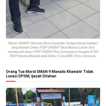
Rektor UNSRAT Oktovian Berty Alexander Sompie (kanan/masker)
yang ditemani Dekan FISIP UNSRAT Daud Markus Liando (kiri)
membezoek dosen FISIP UNSRAT Rivo Sumampouw (tengah) di IGD
RSUP Kandou Manado pada Sabtu, 6 Juni 2026. (Foto: istimewa).
Orang Tua Murid SMAN 9 Manado Khawatir Tidak
Lunasi DPSM, Ijazah Ditahan