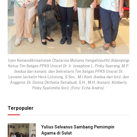
Irjen Kemendiktisainstek Chatarina Muliana (tengah/putih) didampingi
Ketua Tim Satgas PPKS Unsrat Dr. Ir. Josephine L. Pinky Saerang, M.P.
(kedua dari kanan), dan Sekretaris Tim Satgas PPKS Unsrat Dr.
Leviane Jackelin Hera Lotulung, S.Sos., M.I.Kom. (kedua dari kiri), dan
Anggota: Dr. Donna Okthalia Setiabudi, S.H., M.H. (kanan), Kimberly
Pinky Syalomita (kiri). (Foto: Echa Andris).
Terpopuler
Yulius Selvanus Sambang Pemimpin
Agama di Sulut