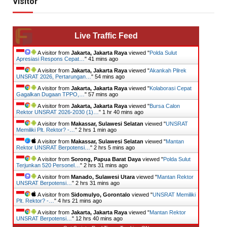
Visitor
Live Traffic Feed
A visitor from
Jakarta, Jakarta Raya
viewed "
Polda Sulut
Apresiasi Respons Cepat…
"
41 mins ago
A visitor from
Jakarta, Jakarta Raya
viewed "
Akankah Pilrek
UNSRAT 2026, Pertarungan…
"
54 mins ago
A visitor from
Jakarta, Jakarta Raya
viewed "
Kolaborasi Cepat
Gagalkan Dugaan TPPO,…
"
57 mins ago
A visitor from
Jakarta, Jakarta Raya
viewed "
Bursa Calon
Rektor UNSRAT 2026-2030 (1)…
"
1 hr 40 mins ago
A visitor from
Makassar, Sulawesi Selatan
viewed "
UNSRAT
Memiliki Plt. Rektor? -…
"
2 hrs 1 min ago
A visitor from
Makassar, Sulawesi Selatan
viewed "
Mantan
Rektor UNSRAT Berpotensi…
"
2 hrs 5 mins ago
A visitor from
Sorong, Papua Barat Daya
viewed "
​Polda Sulut
Terjunkan 520 Personel…
"
2 hrs 31 mins ago
A visitor from
Manado, Sulawesi Utara
viewed "
Mantan Rektor
UNSRAT Berpotensi…
"
2 hrs 31 mins ago
A visitor from
Sidomulyo, Gorontalo
viewed "
UNSRAT Memiliki
Plt. Rektor? -…
"
4 hrs 21 mins ago
A visitor from
Jakarta, Jakarta Raya
viewed "
Mantan Rektor
UNSRAT Berpotensi…
"
12 hrs 40 mins ago