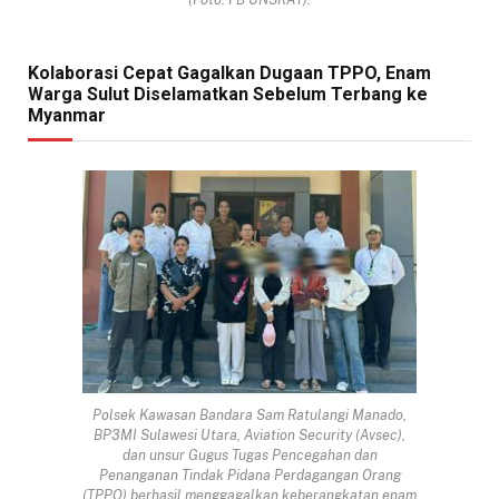
Kolaborasi Cepat Gagalkan Dugaan TPPO, Enam
Warga Sulut Diselamatkan Sebelum Terbang ke
Myanmar
Polsek Kawasan Bandara Sam Ratulangi Manado,
BP3MI Sulawesi Utara, Aviation Security (Avsec),
dan unsur Gugus Tugas Pencegahan dan
Penanganan Tindak Pidana Perdagangan Orang
(TPPO) berhasil menggagalkan keberangkatan enam