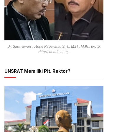
Dr. Santrawan Totone Paparang, S.H., M.H., M.Kn. (Foto:
Pilarmanado.com).
UNSRAT Memiliki Plt. Rektor?