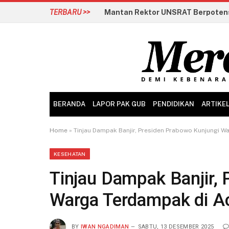
TERBARU >>
BERANDA
LAPOR PAK GUB
PENDIDIKAN
ARTIKE
Home
»
Tinjau Dampak Banjir, Presiden Prabowo Kunjungi 
KESEHATAN
Tinjau Dampak Banjir,
Warga Terdampak di A
BY
IWAN NGADIMAN
SABTU, 13 DESEMBER 2025