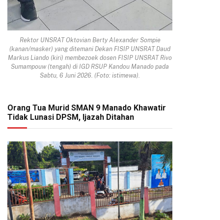
Rektor UNSRAT Oktovian Berty Alexander Sompie
(kanan/masker) yang ditemani Dekan FISIP UNSRAT Daud
Markus Liando (kiri) membezoek dosen FISIP UNSRAT Rivo
Sumampouw (tengah) di IGD RSUP Kandou Manado pada
Sabtu, 6 Juni 2026. (Foto: istimewa).
Orang Tua Murid SMAN 9 Manado Khawatir
Tidak Lunasi DPSM, Ijazah Ditahan