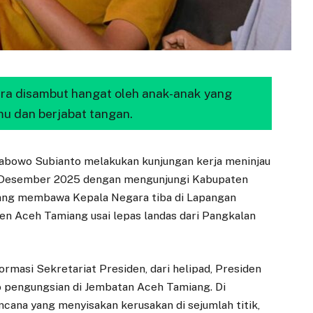
ra disambut hangat oleh anak-anak yang
u dan berjabat tangan.
abowo Subianto melakukan kunjungan kerja meninjau
2 Desember 2025 dengan mengunjungi Kabupaten
yang membawa Kepala Negara tiba di Lapangan
en Aceh Tamiang usai lepas landas dari Pangkalan
formasi Sekretariat Presiden, dari helipad, Presiden
 pengungsian di Jembatan Aceh Tamiang. Di
bencana yang menyisakan kerusakan di sejumlah titik,