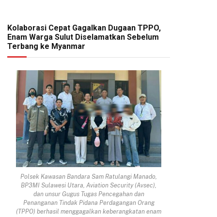
Kolaborasi Cepat Gagalkan Dugaan TPPO,
Enam Warga Sulut Diselamatkan Sebelum
Terbang ke Myanmar
Polsek Kawasan Bandara Sam Ratulangi Manado,
BP3MI Sulawesi Utara, Aviation Security (Avsec),
dan unsur Gugus Tugas Pencegahan dan
Penanganan Tindak Pidana Perdagangan Orang
(TPPO) berhasil menggagalkan keberangkatan enam