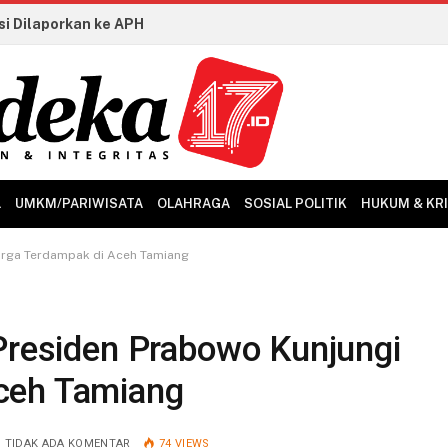
LKS Dikmen 2026 Ditutup, Perkuat Kolaborasi Industri dan Talenta Vokasi Kian Siap Hadapi Dunia Kerja
L
UMKM/PARIWISATA
OLAHRAGA
SOSIAL POLITIK
HUKUM & KR
Warga Terdampak di Aceh Tamiang
 Presiden Prabowo Kunjungi
ceh Tamiang
TIDAK ADA KOMENTAR
74
VIEWS