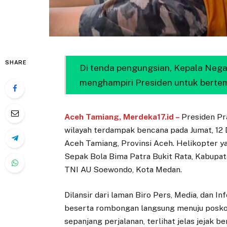
SHARE
Di tenda pengungsian, Kepala Nega
menghampiri Presiden untuk bertem
Aceh Tamiang, Merdeka17.id –
Presiden Pr
wilayah terdampak bencana pada Jumat, 1
Aceh Tamiang, Provinsi Aceh. Helikopter 
Sepak Bola Bima Patra Bukit Rata, Kabupat
TNI AU Soewondo, Kota Medan.
Dilansir dari laman Biro Pers, Media, dan In
beserta rombongan langsung menuju posko
sepanjang perjalanan, terlihat jelas jejak 