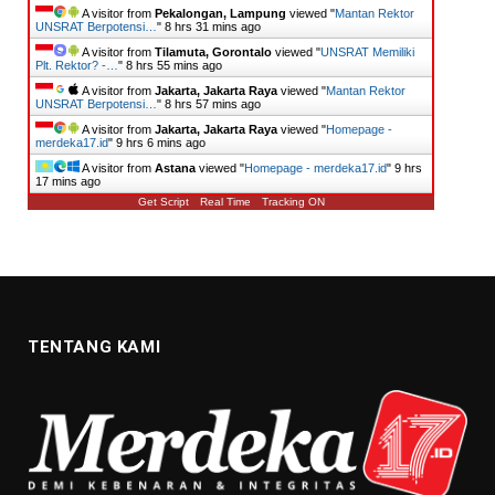
A visitor from
Pekalongan, Lampung
viewed "
Mantan Rektor
UNSRAT Berpotensi…
"
8 hrs 31 mins ago
A visitor from
Tilamuta, Gorontalo
viewed "
UNSRAT Memiliki
Plt. Rektor? -…
"
8 hrs 55 mins ago
A visitor from
Jakarta, Jakarta Raya
viewed "
Mantan Rektor
UNSRAT Berpotensi…
"
8 hrs 57 mins ago
A visitor from
Jakarta, Jakarta Raya
viewed "
Homepage -
merdeka17.id
"
9 hrs 6 mins ago
A visitor from
Astana
viewed "
Homepage - merdeka17.id
"
9 hrs
17 mins ago
Get Script
Real Time
Tracking ON
TENTANG KAMI