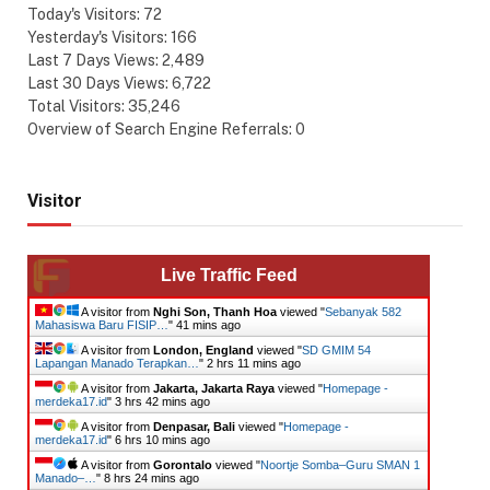
Today's Visitors:
72
Yesterday's Visitors:
166
Last 7 Days Views:
2,489
Last 30 Days Views:
6,722
Total Visitors:
35,246
Overview of Search Engine Referrals:
0
Visitor
Live Traffic Feed
A visitor from
Nghi Son, Thanh Hoa
viewed "
Sebanyak 582
Mahasiswa Baru FISIP…
"
41 mins ago
A visitor from
London, England
viewed "
SD GMIM 54
Lapangan Manado Terapkan…
"
2 hrs 11 mins ago
A visitor from
Jakarta, Jakarta Raya
viewed "
Homepage -
merdeka17.id
"
3 hrs 42 mins ago
A visitor from
Denpasar, Bali
viewed "
Homepage -
merdeka17.id
"
6 hrs 10 mins ago
A visitor from
Gorontalo
viewed "
Noortje Somba–Guru SMAN 1
Manado–…
"
8 hrs 25 mins ago