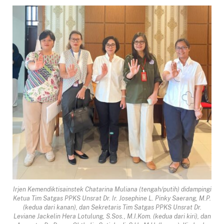
Irjen Kemendiktisainstek Chatarina Muliana (tengah/putih) didampingi
Ketua Tim Satgas PPKS Unsrat Dr. Ir. Josephine L. Pinky Saerang, M.P.
(kedua dari kanan), dan Sekretaris Tim Satgas PPKS Unsrat Dr.
Leviane Jackelin Hera Lotulung, S.Sos., M.I.Kom. (kedua dari kiri), dan