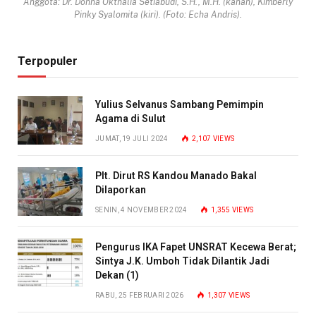
Anggota: Dr. Donna Okthalia Setiabudi, S.H., M.H. (kanan), Kimberly
Pinky Syalomita (kiri). (Foto: Echa Andris).
Terpopuler
Yulius Selvanus Sambang Pemimpin
Agama di Sulut
JUMAT, 19 JULI 2024
2,107
VIEWS
Plt. Dirut RS Kandou Manado Bakal
Dilaporkan
SENIN, 4 NOVEMBER 2024
1,355
VIEWS
Pengurus IKA Fapet UNSRAT Kecewa Berat;
Sintya J.K. Umboh Tidak Dilantik Jadi
Dekan (1)
RABU, 25 FEBRUARI 2026
1,307
VIEWS