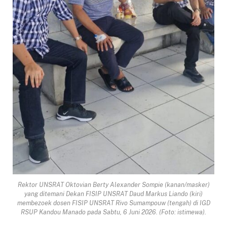
Rektor UNSRAT Oktovian Berty Alexander Sompie (kanan/masker)
yang ditemani Dekan FISIP UNSRAT Daud Markus Liando (kiri)
membezoek dosen FISIP UNSRAT Rivo Sumampouw (tengah) di IGD
RSUP Kandou Manado pada Sabtu, 6 Juni 2026. (Foto: istimewa).