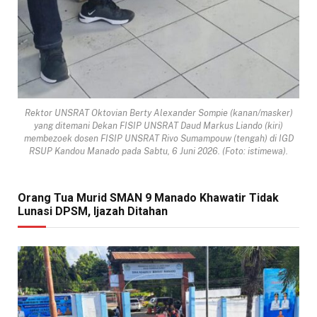
Rektor UNSRAT Oktovian Berty Alexander Sompie (kanan/masker)
yang ditemani Dekan FISIP UNSRAT Daud Markus Liando (kiri)
membezoek dosen FISIP UNSRAT Rivo Sumampouw (tengah) di IGD
RSUP Kandou Manado pada Sabtu, 6 Juni 2026. (Foto: istimewa).
Orang Tua Murid SMAN 9 Manado Khawatir Tidak
Lunasi DPSM, Ijazah Ditahan