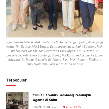
Irjen Kemendiktisainstek Chatarina Muliana (tengah/putih) didampingi
Ketua Tim Satgas PPKS Unsrat Dr. Ir. Josephine L. Pinky Saerang, M.P.
(kedua dari kanan), dan Sekretaris Tim Satgas PPKS Unsrat Dr.
Leviane Jackelin Hera Lotulung, S.Sos., M.I.Kom. (kedua dari kiri), dan
Anggota: Dr. Donna Okthalia Setiabudi, S.H., M.H. (kanan), Kimberly
Pinky Syalomita (kiri). (Foto: Echa Andris).
Terpopuler
Yulius Selvanus Sambang Pemimpin
Agama di Sulut
JUMAT, 19 JULI 2024
2,107
VIEWS