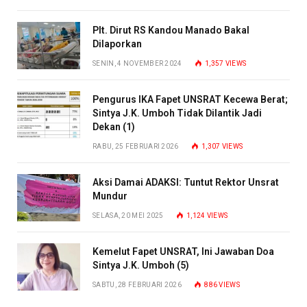
Plt. Dirut RS Kandou Manado Bakal
Dilaporkan
SENIN, 4 NOVEMBER 2024
1,357
VIEWS
Pengurus IKA Fapet UNSRAT Kecewa Berat;
Sintya J.K. Umboh Tidak Dilantik Jadi
Dekan (1)
RABU, 25 FEBRUARI 2026
1,307
VIEWS
Aksi Damai ADAKSI: Tuntut Rektor Unsrat
Mundur
SELASA, 20 MEI 2025
1,124
VIEWS
Kemelut Fapet UNSRAT, Ini Jawaban Doa
Sintya J.K. Umboh (5)
SABTU, 28 FEBRUARI 2026
886
VIEWS