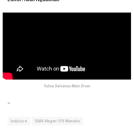
Yulius Selvanus Main Drum
–
ladylove
SMA Negeri 09 Manado