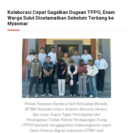
Kolaborasi Cepat Gagalkan Dugaan TPPO, Enam
Warga Sulut Diselamatkan Sebelum Terbang ke
Myanmar
Polsek Kawasan Bandara Sam Ratulangi Manado,
BP3MI Sulawesi Utara, Aviation Security (Avsec),
dan unsur Gugus Tugas Pencegahan dan
Penanganan Tindak Pidana Perdagangan Orang
(TPPO) berhasil menggagalkan keberangkatan enam
Calon Pekerja Migran Indonesia (CPMI) asal