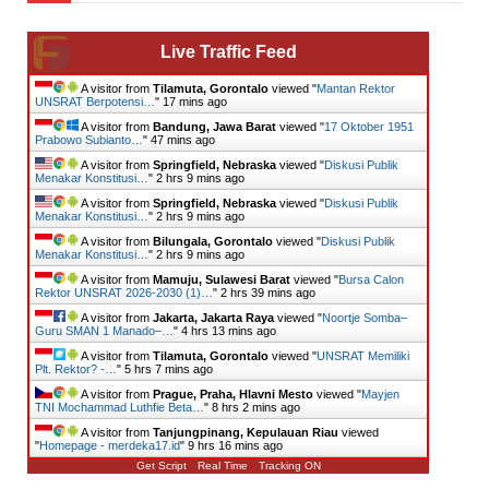
Live Traffic Feed
A visitor from
Tilamuta, Gorontalo
viewed "
Mantan Rektor
UNSRAT Berpotensi…
"
17 mins ago
A visitor from
Bandung, Jawa Barat
viewed "
17 Oktober 1951
Prabowo Subianto…
"
47 mins ago
A visitor from
Springfield, Nebraska
viewed "
Diskusi Publik
Menakar Konstitusi…
"
2 hrs 9 mins ago
A visitor from
Springfield, Nebraska
viewed "
Diskusi Publik
Menakar Konstitusi…
"
2 hrs 9 mins ago
A visitor from
Bilungala, Gorontalo
viewed "
Diskusi Publik
Menakar Konstitusi…
"
2 hrs 10 mins ago
A visitor from
Mamuju, Sulawesi Barat
viewed "
Bursa Calon
Rektor UNSRAT 2026-2030 (1)…
"
2 hrs 39 mins ago
A visitor from
Jakarta, Jakarta Raya
viewed "
Noortje Somba–
Guru SMAN 1 Manado–…
"
4 hrs 13 mins ago
A visitor from
Tilamuta, Gorontalo
viewed "
UNSRAT Memiliki
Plt. Rektor? -…
"
5 hrs 7 mins ago
A visitor from
Prague, Praha, Hlavni Mesto
viewed "
Mayjen
TNI Mochammad Luthfie Beta…
"
8 hrs 2 mins ago
A visitor from
Tanjungpinang, Kepulauan Riau
viewed
"
Homepage - merdeka17.id
"
9 hrs 16 mins ago
Get Script
Real Time
Tracking ON