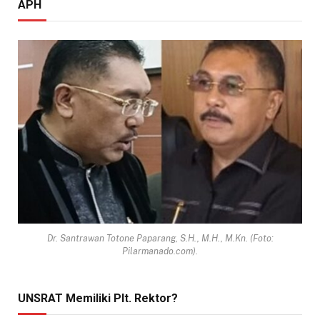
APH
Dr. Santrawan Totone Paparang, S.H., M.H., M.Kn. (Foto:
Pilarmanado.com).
UNSRAT Memiliki Plt. Rektor?