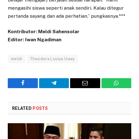
mengasihi siswa seperti anak sendiri. Kalau ditegur
pertanda sayang dan ada perhatian,” pungkasnya.***
Kontributor: Meldi Sahensolar
Editor: Iwan Ngadiman
meldi
Theodora Louisa Uway
Facebook
Telegram
Email
WhatsAp
RELATED
POSTS