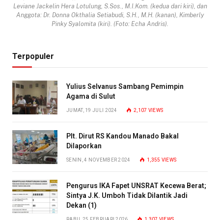
Leviane Jackelin Hera Lotulung, S.Sos., M.I.Kom. (kedua dari kiri), dan
Anggota: Dr. Donna Okthalia Setiabudi, S.H., M.H. (kanan), Kimberly
Pinky Syalomita (kiri). (Foto: Echa Andris).
Terpopuler
Yulius Selvanus Sambang Pemimpin
Agama di Sulut
JUMAT, 19 JULI 2024
2,107
VIEWS
Plt. Dirut RS Kandou Manado Bakal
Dilaporkan
SENIN, 4 NOVEMBER 2024
1,355
VIEWS
Pengurus IKA Fapet UNSRAT Kecewa Berat;
Sintya J.K. Umboh Tidak Dilantik Jadi
Dekan (1)
RABU, 25 FEBRUARI 2026
1,307
VIEWS