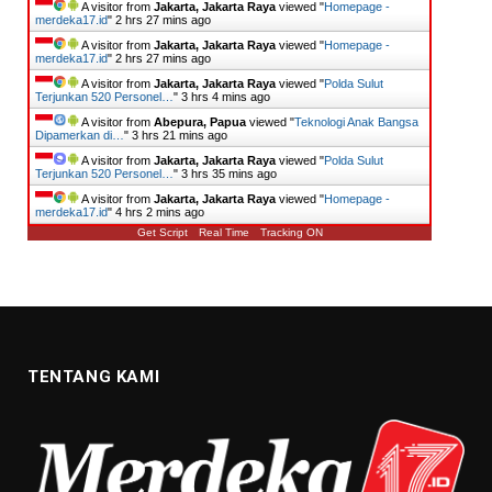
A visitor from
Jakarta, Jakarta Raya
viewed "
Homepage -
merdeka17.id
"
2 hrs 27 mins ago
A visitor from
Jakarta, Jakarta Raya
viewed "
Homepage -
merdeka17.id
"
2 hrs 27 mins ago
A visitor from
Jakarta, Jakarta Raya
viewed "
​Polda Sulut
Terjunkan 520 Personel…
"
3 hrs 4 mins ago
A visitor from
Abepura, Papua
viewed "
Teknologi Anak Bangsa
Dipamerkan di…
"
3 hrs 21 mins ago
A visitor from
Jakarta, Jakarta Raya
viewed "
​Polda Sulut
Terjunkan 520 Personel…
"
3 hrs 35 mins ago
A visitor from
Jakarta, Jakarta Raya
viewed "
Homepage -
merdeka17.id
"
4 hrs 2 mins ago
Get Script
Real Time
Tracking ON
TENTANG KAMI