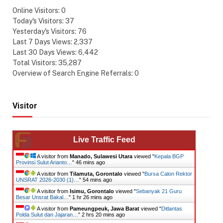
Online Visitors:
0
Today's Visitors:
37
Yesterday's Visitors:
76
Last 7 Days Views:
2,337
Last 30 Days Views:
6,442
Total Visitors:
35,287
Overview of Search Engine Referrals:
0
Visitor
Live Traffic Feed
A visitor from
Manado, Sulawesi Utara
viewed "
Kepala BGP
Provinsi Sulut Arianto…
"
46 mins ago
A visitor from
Tilamuta, Gorontalo
viewed "
Bursa Calon Rektor
UNSRAT 2026-2030 (1)…
"
54 mins ago
A visitor from
Isimu, Gorontalo
viewed "
Sebanyak 21 Guru
Besar Unsrat Bakal…
"
1 hr 26 mins ago
A visitor from
Pameungpeuk, Jawa Barat
viewed "
Ditlantas
Polda Sulut dan Jajaran…
"
2 hrs 20 mins ago