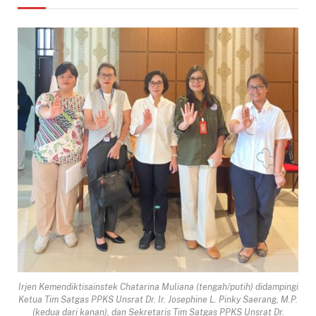
Irjen Kemendiktisainstek Chatarina Muliana (tengah/putih) didampingi
Ketua Tim Satgas PPKS Unsrat Dr. Ir. Josephine L. Pinky Saerang, M.P.
(kedua dari kanan), dan Sekretaris Tim Satgas PPKS Unsrat Dr.