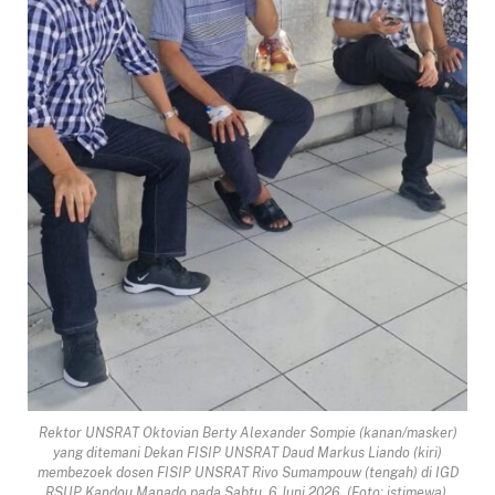
Rektor UNSRAT Oktovian Berty Alexander Sompie (kanan/masker)
yang ditemani Dekan FISIP UNSRAT Daud Markus Liando (kiri)
membezoek dosen FISIP UNSRAT Rivo Sumampouw (tengah) di IGD
RSUP Kandou Manado pada Sabtu, 6 Juni 2026. (Foto: istimewa).