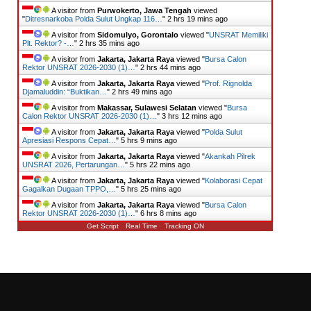
A visitor from
Purwokerto, Jawa Tengah
viewed
"
Ditresnarkoba Polda Sulut Ungkap 116…
"
2 hrs 19 mins ago
A visitor from
Sidomulyo, Gorontalo
viewed "
UNSRAT Memiliki
Plt. Rektor? -…
"
2 hrs 35 mins ago
A visitor from
Jakarta, Jakarta Raya
viewed "
Bursa Calon
Rektor UNSRAT 2026-2030 (1)…
"
2 hrs 44 mins ago
A visitor from
Jakarta, Jakarta Raya
viewed "
Prof. Rignolda
Djamaluddin: “Buktikan…
"
2 hrs 49 mins ago
A visitor from
Makassar, Sulawesi Selatan
viewed "
Bursa
Calon Rektor UNSRAT 2026-2030 (1)…
"
3 hrs 12 mins ago
A visitor from
Jakarta, Jakarta Raya
viewed "
Polda Sulut
Apresiasi Respons Cepat…
"
5 hrs 9 mins ago
A visitor from
Jakarta, Jakarta Raya
viewed "
Akankah Pilrek
UNSRAT 2026, Pertarungan…
"
5 hrs 22 mins ago
A visitor from
Jakarta, Jakarta Raya
viewed "
Kolaborasi Cepat
Gagalkan Dugaan TPPO,…
"
5 hrs 25 mins ago
A visitor from
Jakarta, Jakarta Raya
viewed "
Bursa Calon
Rektor UNSRAT 2026-2030 (1)…
"
6 hrs 8 mins ago
Get Script
Real Time
Tracking ON