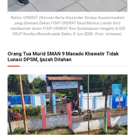
Rektor UNSRAT Oktovian Berty Alexander Sompie (kanan/masker)
yang ditemani Dekan FISIP UNSRAT Daud Markus Liando (kiri)
membezoek dosen FISIP UNSRAT Rivo Sumampouw (tengah) di IGD
RSUP Kandou Manado pada Sabtu, 6 Juni 2026. (Foto: istimewa).
Orang Tua Murid SMAN 9 Manado Khawatir Tidak
Lunasi DPSM, Ijazah Ditahan