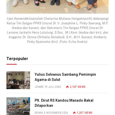
Irjen Kemendiktisainstek Chatarina Muliana (tengah/putih) didampingi
Ketua Tim Satgas PPKS Unsrat Dr. Ir. Josephine L. Pinky Saerang, M.P.
(kedua dari kanan), dan Sekretaris Tim Satgas PPKS Unsrat Dr.
Leviane Jackelin Hera Lotulung, S.Sos., M.I.Kom. (kedua dari kiri), dan
Anggota: Dr. Donna Okthalia Setiabudi, S.H., M.H. (kanan), Kimberly
Pinky Syalomita (kiri). (Foto: Echa Andris).
Terpopuler
Yulius Selvanus Sambang Pemimpin
Agama di Sulut
JUMAT, 19 JULI 2024
2,107
VIEWS
Plt. Dirut RS Kandou Manado Bakal
Dilaporkan
SENIN, 4 NOVEMBER 2024
1,357
VIEWS