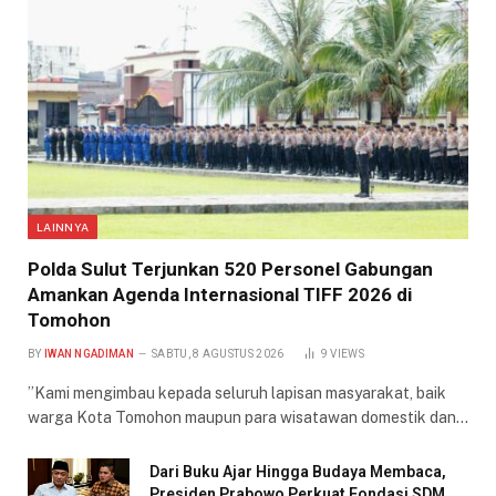
LAINNYA
​Polda Sulut Terjunkan 520 Personel Gabungan
Amankan Agenda Internasional TIFF 2026 di
Tomohon
BY
IWAN NGADIMAN
SABTU, 8 AGUSTUS 2026
9
VIEWS
​”Kami mengimbau kepada seluruh lapisan masyarakat, baik
warga Kota Tomohon maupun para wisatawan domestik dan…
Dari Buku Ajar Hingga Budaya Membaca,
Presiden Prabowo Perkuat Fondasi SDM