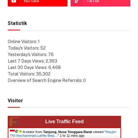
YouTube
TikTok
Statistik
Online Visitors:
1
Today's Visitors:
52
Yesterday's Visitors:
76
Last 7 Days Views:
2,363
Last 30 Days Views:
6,468
Total Visitors:
35,302
Overview of Search Engine Referrals:
0
Visitor
Live Traffic Feed
A visitor from
Tanjung, Nusa Tenggara Barat
viewed "
Mayjen
TNI Mochammad Luthfie Beta…
"
1 hr 11 mins ago