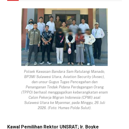
Polsek Kawasan Bandara Sam Ratulangi Manado,
BP3MI Sulawesi Utara, Aviation Security (Avsec),
dan unsur Gugus Tugas Pencegahan dan
Penanganan Tindak Pidana Perdagangan Orang
(TPPO) berhasil menggagalkan keberangkatan enam
Calon Pekerja Migran Indonesia (CPMI) asal
Sulawesi Utara ke Myanmar, pada Minggu, 26 Juli
2026. (Foto: Humas Polda Sulut).
Kawal Pemilihan Rektor UNSRAT; Ir. Boyke