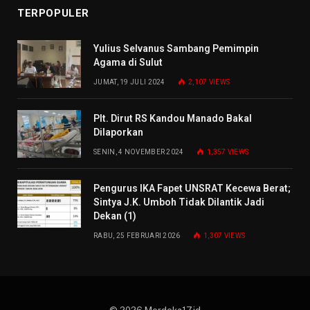
TERPOPULER
Yulius Selvanus Sambang Pemimpin
Agama di Sulut
JUMAT, 19 JULI 2024
2,107
VIEWS
Plt. Dirut RS Kandou Manado Bakal
Dilaporkan
SENIN, 4 NOVEMBER 2024
1,357
VIEWS
Pengurus IKA Fapet UNSRAT Kecewa Berat;
Sintya J.K. Umboh Tidak Dilantik Jadi
Dekan (1)
RABU, 25 FEBRUARI 2026
1,307
VIEWS