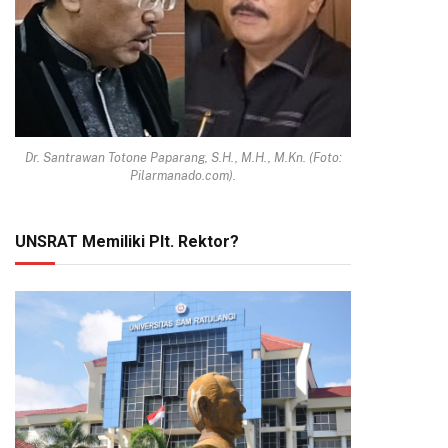
Dr. Santrawan Totone Paparang, S.H., M.H., M.Kn. (Foto:
Pilarmanado.com).
UNSRAT Memiliki Plt. Rektor?