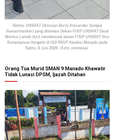
Rektor UNSRAT Oktovian Berty Alexander Sompie
(kanan/masker) yang ditemani Dekan FISIP UNSRAT Daud
Markus Liando (kiri) membezoek dosen FISIP UNSRAT Rivo
Sumampouw (tengah) di IGD RSUP Kandou Manado pada
Sabtu, 6 Juni 2026. (Foto: istimewa).
Orang Tua Murid SMAN 9 Manado Khawatir
Tidak Lunasi DPSM, Ijazah Ditahan