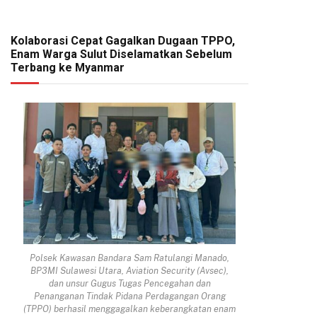
Kolaborasi Cepat Gagalkan Dugaan TPPO,
Enam Warga Sulut Diselamatkan Sebelum
Terbang ke Myanmar
Polsek Kawasan Bandara Sam Ratulangi Manado,
BP3MI Sulawesi Utara, Aviation Security (Avsec),
dan unsur Gugus Tugas Pencegahan dan
Penanganan Tindak Pidana Perdagangan Orang
pp
(TPPO) berhasil menggagalkan keberangkatan enam