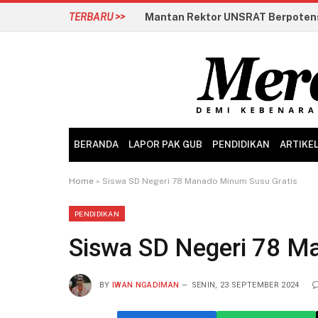
TERBARU >>
BERANDA
LAPOR PAK GUB
PENDIDIKAN
ARTIKE
Home
»
Siswa SD Negeri 78 Manado Minum Susu Gratis
PENDIDIKAN
Siswa SD Negeri 78 M
BY
IWAN NGADIMAN
SENIN, 23 SEPTEMBER 2024