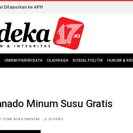
LKS Dikmen 2026 Ditutup, Perkuat Kolaborasi Industri dan Talenta Vokasi Kian Siap Hadapi Dunia Kerja
L
UMKM/PARIWISATA
OLAHRAGA
SOSIAL POLITIK
HUKUM & KR
anado Minum Susu Gratis
TIDAK ADA KOMENTAR
20
VIEWS