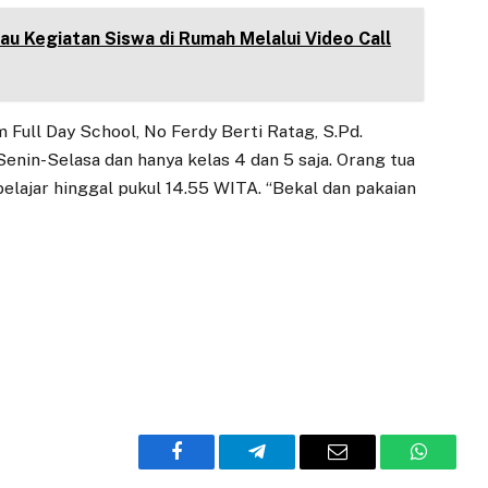
u Kegiatan Siswa di Rumah Melalui Video Call
ull Day School, No Ferdy Berti Ratag, S.Pd.
nin-Selasa dan hanya kelas 4 dan 5 saja. Orang tua
elajar hinggal pukul 14.55 WITA. “Bekal dan pakaian
Facebook
Telegram
Email
WhatsA