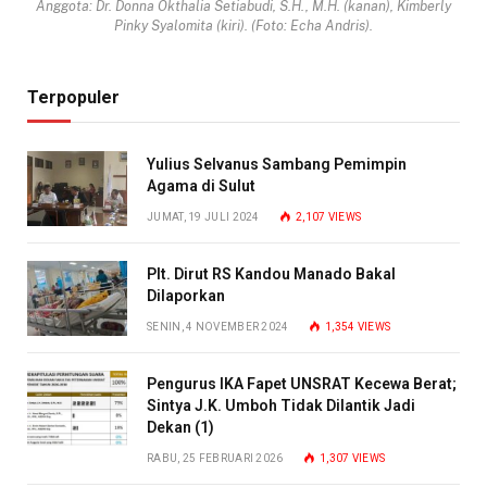
Anggota: Dr. Donna Okthalia Setiabudi, S.H., M.H. (kanan), Kimberly
Pinky Syalomita (kiri). (Foto: Echa Andris).
Terpopuler
Yulius Selvanus Sambang Pemimpin
Agama di Sulut
JUMAT, 19 JULI 2024
2,107
VIEWS
Plt. Dirut RS Kandou Manado Bakal
Dilaporkan
SENIN, 4 NOVEMBER 2024
1,354
VIEWS
Pengurus IKA Fapet UNSRAT Kecewa Berat;
Sintya J.K. Umboh Tidak Dilantik Jadi
Dekan (1)
RABU, 25 FEBRUARI 2026
1,307
VIEWS