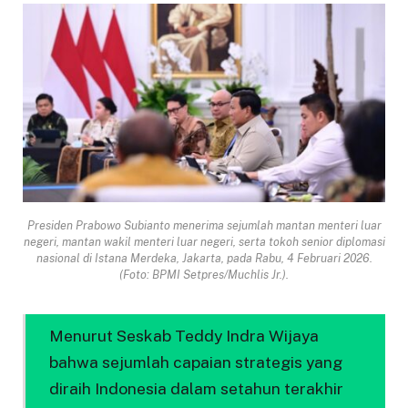
Presiden Prabowo Subianto menerima sejumlah mantan menteri luar
negeri, mantan wakil menteri luar negeri, serta tokoh senior diplomasi
nasional di Istana Merdeka, Jakarta, pada Rabu, 4 Februari 2026.
(Foto: BPMI Setpres/Muchlis Jr.).
Menurut Seskab Teddy Indra Wijaya
bahwa sejumlah capaian strategis yang
diraih Indonesia dalam setahun terakhir