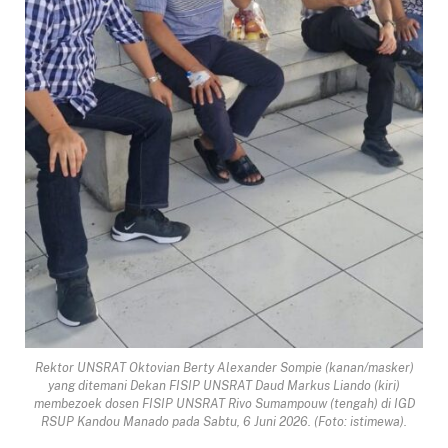
Rektor UNSRAT Oktovian Berty Alexander Sompie (kanan/masker)
yang ditemani Dekan FISIP UNSRAT Daud Markus Liando (kiri)
membezoek dosen FISIP UNSRAT Rivo Sumampouw (tengah) di IGD
RSUP Kandou Manado pada Sabtu, 6 Juni 2026. (Foto: istimewa).