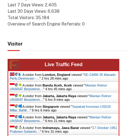
Last 7 Days Views:
2,405
Last 30 Days Views:
6,638
Total Visitors:
35,184
Overview of Search Engine Referrals:
0
Visitor
Live Traffic Feed
A visitor from
London, England
viewed "
SD GMIM 35 Manado
Perlu Direnovasi -…
"
2 hrs 28 mins ago
A visitor from
Banda Aceh, Aceh
viewed "
Mantan Rektor
UNSRAT Berpotensi…
"
4 hrs 45 mins ago
A visitor from
Jakarta, Jakarta Raya
viewed "
Mantan Rektor
UNSRAT Berpotensi…
"
5 hrs 9 mins ago
A visitor from
Singapore
viewed "
Sepakati Investasi USD20
Miliar, Bahlil…
"
6 hrs 6 mins ago
A visitor from
Jakarta, Jakarta Raya
viewed "
Mantan Rektor
UNSRAT Berpotensi…
"
6 hrs 21 mins ago
A visitor from
Indramayu, Jawa Barat
viewed "
17 Oktober 1951
Prabowo Subianto…
"
6 hrs 31 mins ago