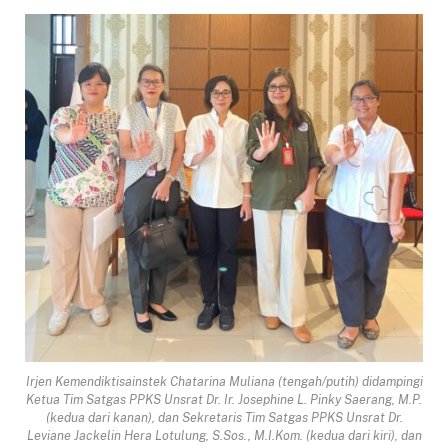
Irjen Kemendiktisainstek Chatarina Muliana (tengah/putih) didampingi
Ketua Tim Satgas PPKS Unsrat Dr. Ir. Josephine L. Pinky Saerang, M.P.
(kedua dari kanan), dan Sekretaris Tim Satgas PPKS Unsrat Dr.
Leviane Jackelin Hera Lotulung, S.Sos., M.I.Kom. (kedua dari kiri), dan