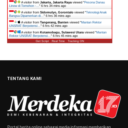
A visitor from
Jakarta, Jakarta Raya
viewed "
Pesona Danau
Linow di Tomohon -…
"
6 hrs 34 mins ago
A visitor from
Sidomulyo, Gorontalo
viewed "
Teknologi Anak
Bangsa Dipamerkan di…
"
6 hrs 36 mins ago
A visitor from
Tangerang, Banten
viewed "
Mantan Rektor
UNSRAT Berpotensi…
"
6 hrs 42 mins ago
A visitor from
Kotamobagu, Sulawesi Utara
viewed "
Mantan
Rektor UNSRAT Berpotensi…
"
6 hrs 45 mins ago
Get Script
Real Time
Tracking ON
TENTANG KAMI
Portal berita online sebagai media informasi memberikan