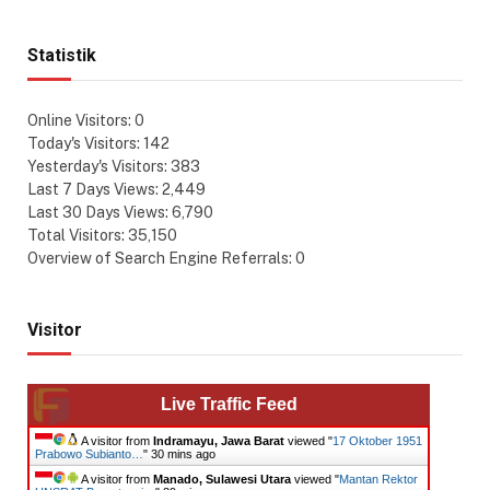
Statistik
Online Visitors:
0
Today's Visitors:
142
Yesterday's Visitors:
383
Last 7 Days Views:
2,449
Last 30 Days Views:
6,790
Total Visitors:
35,150
Overview of Search Engine Referrals:
0
Visitor
Live Traffic Feed
A visitor from
Indramayu, Jawa Barat
viewed "
17 Oktober 1951
Prabowo Subianto…
"
30 mins ago
A visitor from
Manado, Sulawesi Utara
viewed "
Mantan Rektor