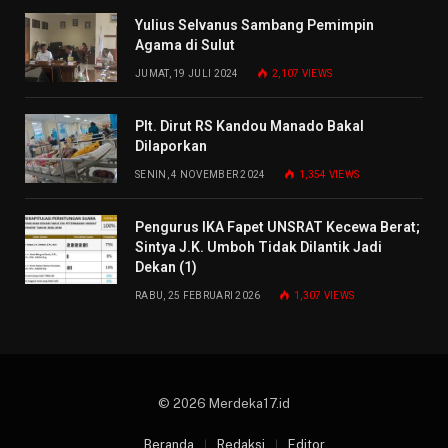
Yulius Selvanus Sambang Pemimpin
Agama di Sulut
JUMAT, 19 JULI 2024
2,107
VIEWS
Plt. Dirut RS Kandou Manado Bakal
Dilaporkan
SENIN, 4 NOVEMBER 2024
1,354
VIEWS
Pengurus IKA Fapet UNSRAT Kecewa Berat;
Sintya J.K. Umboh Tidak Dilantik Jadi
Dekan (1)
RABU, 25 FEBRUARI 2026
1,307
VIEWS
© 2026 Merdeka17.id
Beranda
Redaksi
Editor