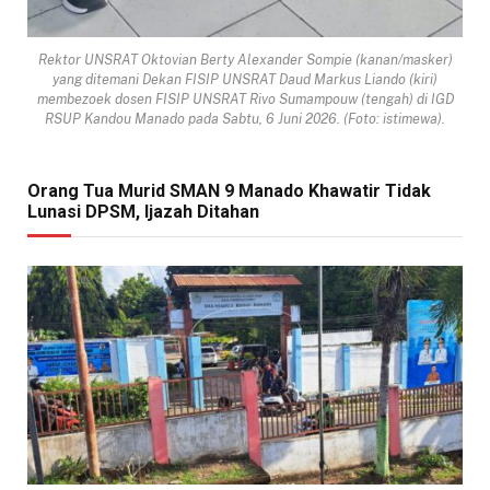
Rektor UNSRAT Oktovian Berty Alexander Sompie (kanan/masker)
yang ditemani Dekan FISIP UNSRAT Daud Markus Liando (kiri)
membezoek dosen FISIP UNSRAT Rivo Sumampouw (tengah) di IGD
RSUP Kandou Manado pada Sabtu, 6 Juni 2026. (Foto: istimewa).
Orang Tua Murid SMAN 9 Manado Khawatir Tidak
Lunasi DPSM, Ijazah Ditahan