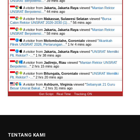
UNSRAT Berpotensi…
"
39 mins ago
A visitor from
Jakarta, Jakarta Raya
viewed "
Mantan Rektor
UNSRAT Berpotensi…
"
44 mins ago
A visitor from
Makassar, Sulawesi Selatan
viewed "
Bursa
Calon Rektor UNSRAT 2026-2030 (1)…
"
56 mins ago
A visitor from
Jakarta, Jakarta Raya
viewed "
Mantan Rektor
UNSRAT Berpotensi…
"
58 mins ago
A visitor from
Molombulahe, Gorontalo
viewed "
Akankah
Pilrek UNSRAT 2026, Pertarungan…
"
1 hr 4 mins ago
A visitor from
Jakarta, Jakarta Raya
viewed "
UNSRAT Memiliki
Plt. Rektor? -…
"
1 hr 38 mins ago
A visitor from
Jadirejo, Riau
viewed "
Mantan Rektor UNSRAT
Berpotensi…
"
2 hrs 15 mins ago
A visitor from
Bilungala, Gorontalo
viewed "
UNSRAT Memiliki
Plt. Rektor? -…
"
2 hrs 20 mins ago
A visitor from
Ashburn, Virginia
viewed "
Sebanyak 21 Guru
Besar Unsrat Bakal…
"
2 hrs 31 mins ago
Get Script
Real Time
Tracking ON
TENTANG KAMI