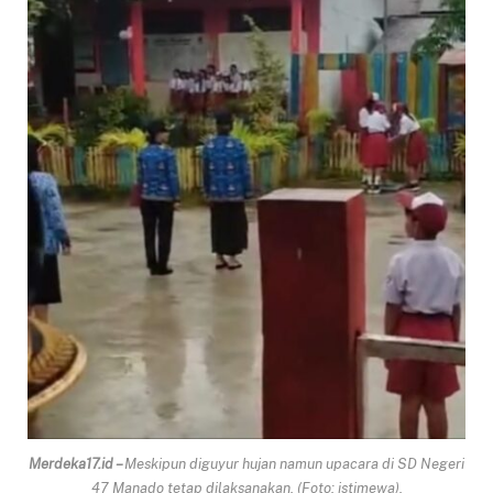
Merdeka17.id –
Meskipun diguyur hujan namun upacara di SD Negeri
47 Manado tetap dilaksanakan. (Foto: istimewa).