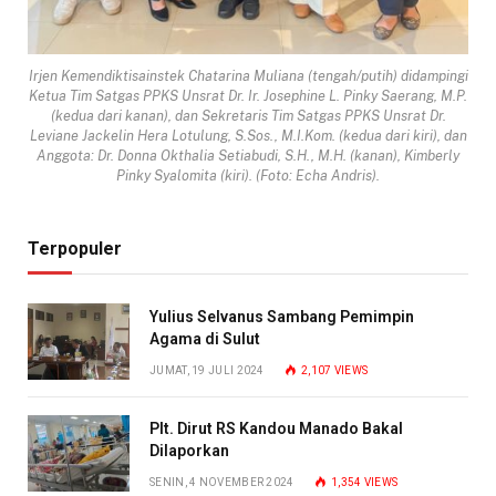
Irjen Kemendiktisainstek Chatarina Muliana (tengah/putih) didampingi
Ketua Tim Satgas PPKS Unsrat Dr. Ir. Josephine L. Pinky Saerang, M.P.
(kedua dari kanan), dan Sekretaris Tim Satgas PPKS Unsrat Dr.
Leviane Jackelin Hera Lotulung, S.Sos., M.I.Kom. (kedua dari kiri), dan
Anggota: Dr. Donna Okthalia Setiabudi, S.H., M.H. (kanan), Kimberly
Pinky Syalomita (kiri). (Foto: Echa Andris).
Terpopuler
Yulius Selvanus Sambang Pemimpin
Agama di Sulut
JUMAT, 19 JULI 2024
2,107
VIEWS
Plt. Dirut RS Kandou Manado Bakal
Dilaporkan
SENIN, 4 NOVEMBER 2024
1,354
VIEWS