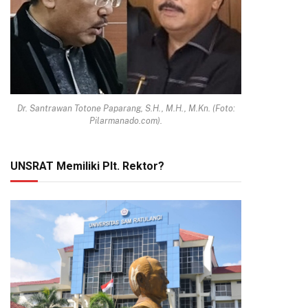
Dr. Santrawan Totone Paparang, S.H., M.H., M.Kn. (Foto:
Pilarmanado.com).
UNSRAT Memiliki Plt. Rektor?