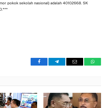
mor pokok sekolah nasional) adalah 40102668. SK
0.***
Facebook
Telegram
Email
WhatsA