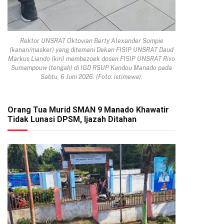
Rektor UNSRAT Oktovian Berty Alexander Sompie
(kanan/masker) yang ditemani Dekan FISIP UNSRAT Daud
Markus Liando (kiri) membezoek dosen FISIP UNSRAT Rivo
Sumampouw (tengah) di IGD RSUP Kandou Manado pada
Sabtu, 6 Juni 2026. (Foto: istimewa).
Orang Tua Murid SMAN 9 Manado Khawatir
Tidak Lunasi DPSM, Ijazah Ditahan
pp