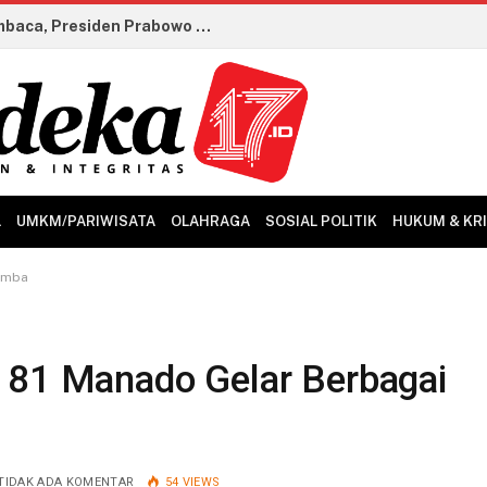
Teknologi Anak Bangsa Dipamerkan di Istana, Presiden Prabowo Tinjau Berbagai Inovasi BRIN
L
UMKM/PARIWISATA
OLAHRAGA
SOSIAL POLITIK
HUKUM & KR
Lomba
 81 Manado Gelar Berbagai
TIDAK ADA KOMENTAR
54
VIEWS