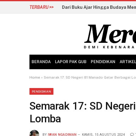
TERBARU >>
BERANDA
LAPOR PAK GUB
PENDIDIKAN
ARTIKE
Home
»
Semarak 17: SD Negeri 81 Manado Gelar Berbagai 
PENDIDIKAN
Semarak 17: SD Negeri
Lomba
BY
IWAN NGADIMAN
KAMIS, 15 AGUSTUS 2024