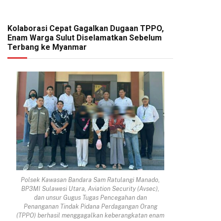
Kolaborasi Cepat Gagalkan Dugaan TPPO,
Enam Warga Sulut Diselamatkan Sebelum
Terbang ke Myanmar
Polsek Kawasan Bandara Sam Ratulangi Manado,
BP3MI Sulawesi Utara, Aviation Security (Avsec),
dan unsur Gugus Tugas Pencegahan dan
Penanganan Tindak Pidana Perdagangan Orang
(TPPO) berhasil menggagalkan keberangkatan enam