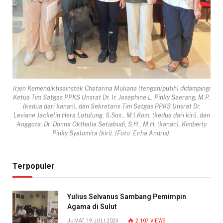
Irjen Kemendiktisainstek Chatarina Muliana (tengah/putih) didampingi
Ketua Tim Satgas PPKS Unsrat Dr. Ir. Josephine L. Pinky Saerang, M.P.
(kedua dari kanan), dan Sekretaris Tim Satgas PPKS Unsrat Dr.
Leviane Jackelin Hera Lotulung, S.Sos., M.I.Kom. (kedua dari kiri), dan
Anggota: Dr. Donna Okthalia Setiabudi, S.H., M.H. (kanan), Kimberly
Pinky Syalomita (kiri). (Foto: Echa Andris).
Terpopuler
Yulius Selvanus Sambang Pemimpin
Agama di Sulut
JUMAT, 19 JULI 2024
2,107
VIEWS