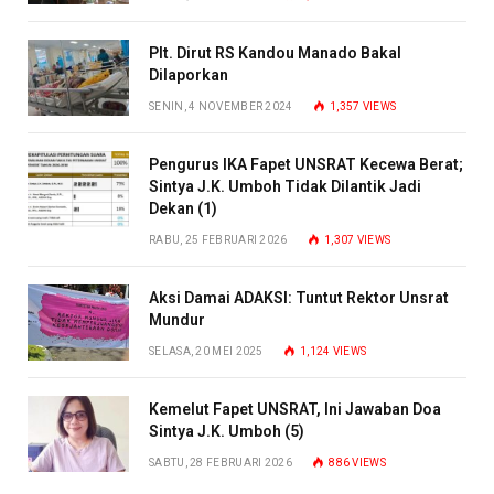
Plt. Dirut RS Kandou Manado Bakal
Dilaporkan
SENIN, 4 NOVEMBER 2024
1,357
VIEWS
Pengurus IKA Fapet UNSRAT Kecewa Berat;
Sintya J.K. Umboh Tidak Dilantik Jadi
Dekan (1)
RABU, 25 FEBRUARI 2026
1,307
VIEWS
Aksi Damai ADAKSI: Tuntut Rektor Unsrat
Mundur
SELASA, 20 MEI 2025
1,124
VIEWS
Kemelut Fapet UNSRAT, Ini Jawaban Doa
Sintya J.K. Umboh (5)
SABTU, 28 FEBRUARI 2026
886
VIEWS