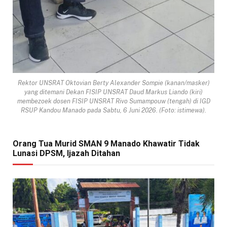
Rektor UNSRAT Oktovian Berty Alexander Sompie (kanan/masker)
yang ditemani Dekan FISIP UNSRAT Daud Markus Liando (kiri)
membezoek dosen FISIP UNSRAT Rivo Sumampouw (tengah) di IGD
RSUP Kandou Manado pada Sabtu, 6 Juni 2026. (Foto: istimewa).
Orang Tua Murid SMAN 9 Manado Khawatir Tidak
Lunasi DPSM, Ijazah Ditahan