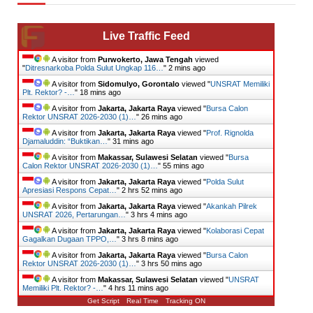
Live Traffic Feed
A visitor from
Purwokerto, Jawa Tengah
viewed
"
Ditresnarkoba Polda Sulut Ungkap 116…
"
2 mins ago
A visitor from
Sidomulyo, Gorontalo
viewed "
UNSRAT Memiliki
Plt. Rektor? -…
"
18 mins ago
A visitor from
Jakarta, Jakarta Raya
viewed "
Bursa Calon
Rektor UNSRAT 2026-2030 (1)…
"
26 mins ago
A visitor from
Jakarta, Jakarta Raya
viewed "
Prof. Rignolda
Djamaluddin: “Buktikan…
"
31 mins ago
A visitor from
Makassar, Sulawesi Selatan
viewed "
Bursa
Calon Rektor UNSRAT 2026-2030 (1)…
"
55 mins ago
A visitor from
Jakarta, Jakarta Raya
viewed "
Polda Sulut
Apresiasi Respons Cepat…
"
2 hrs 52 mins ago
A visitor from
Jakarta, Jakarta Raya
viewed "
Akankah Pilrek
UNSRAT 2026, Pertarungan…
"
3 hrs 4 mins ago
A visitor from
Jakarta, Jakarta Raya
viewed "
Kolaborasi Cepat
Gagalkan Dugaan TPPO,…
"
3 hrs 8 mins ago
A visitor from
Jakarta, Jakarta Raya
viewed "
Bursa Calon
Rektor UNSRAT 2026-2030 (1)…
"
3 hrs 50 mins ago
A visitor from
Makassar, Sulawesi Selatan
viewed "
UNSRAT
Memiliki Plt. Rektor? -…
"
4 hrs 11 mins ago
Get Script
Real Time
Tracking ON