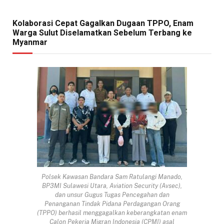
Kolaborasi Cepat Gagalkan Dugaan TPPO, Enam
Warga Sulut Diselamatkan Sebelum Terbang ke
Myanmar
Polsek Kawasan Bandara Sam Ratulangi Manado,
BP3MI Sulawesi Utara, Aviation Security (Avsec),
dan unsur Gugus Tugas Pencegahan dan
Penanganan Tindak Pidana Perdagangan Orang
(TPPO) berhasil menggagalkan keberangkatan enam
Calon Pekerja Migran Indonesia (CPMI) asal