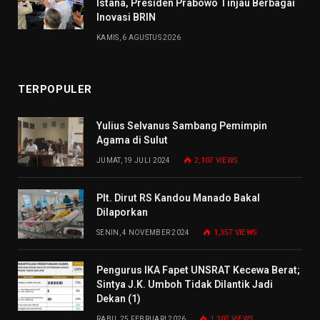
Istana, Presiden Prabowo Tinjau Berbagai
Inovasi BRIN
KAMIS, 6 AGUSTUS 2026
TERPOPULER
Yulius Selvanus Sambang Pemimpin
Agama di Sulut
JUMAT, 19 JULI 2024
2,107
VIEWS
Plt. Dirut RS Kandou Manado Bakal
Dilaporkan
SENIN, 4 NOVEMBER 2024
1,357
VIEWS
Pengurus IKA Fapet UNSRAT Kecewa Berat;
Sintya J.K. Umboh Tidak Dilantik Jadi
Dekan (1)
RABU, 25 FEBRUARI 2026
1,307
VIEWS