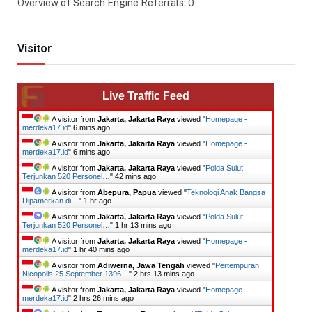
Overview of Search Engine Referrals:
0
Visitor
Live Traffic Feed
A visitor from
Jakarta, Jakarta Raya
viewed "
Homepage -
merdeka17.id
"
6 mins ago
A visitor from
Jakarta, Jakarta Raya
viewed "
Homepage -
merdeka17.id
"
6 mins ago
A visitor from
Jakarta, Jakarta Raya
viewed "
​Polda Sulut
Terjunkan 520 Personel…
"
42 mins ago
A visitor from
Abepura, Papua
viewed "
Teknologi Anak Bangsa
Dipamerkan di…
"
1 hr ago
A visitor from
Jakarta, Jakarta Raya
viewed "
​Polda Sulut
Terjunkan 520 Personel…
"
1 hr 13 mins ago
A visitor from
Jakarta, Jakarta Raya
viewed "
Homepage -
merdeka17.id
"
1 hr 40 mins ago
A visitor from
Adiwerna, Jawa Tengah
viewed "
Pertempuran
Nicopolis 25 September 1396…
"
2 hrs 13 mins ago
A visitor from
Jakarta, Jakarta Raya
viewed "
Homepage -
merdeka17.id
"
2 hrs 26 mins ago