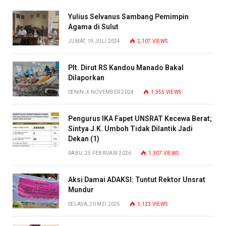
Yulius Selvanus Sambang Pemimpin
Agama di Sulut
JUMAT, 19 JULI 2024
2,107
VIEWS
Plt. Dirut RS Kandou Manado Bakal
Dilaporkan
SENIN, 4 NOVEMBER 2024
1,355
VIEWS
Pengurus IKA Fapet UNSRAT Kecewa Berat;
Sintya J.K. Umboh Tidak Dilantik Jadi
Dekan (1)
RABU, 25 FEBRUARI 2026
1,307
VIEWS
Aksi Damai ADAKSI: Tuntut Rektor Unsrat
Mundur
SELASA, 20 MEI 2025
1,123
VIEWS