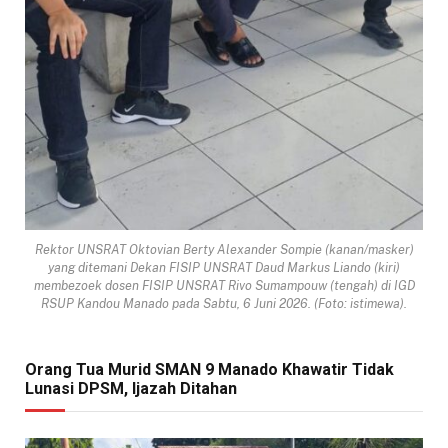
Rektor UNSRAT Oktovian Berty Alexander Sompie (kanan/masker)
yang ditemani Dekan FISIP UNSRAT Daud Markus Liando (kiri)
membezoek dosen FISIP UNSRAT Rivo Sumampouw (tengah) di IGD
RSUP Kandou Manado pada Sabtu, 6 Juni 2026. (Foto: istimewa).
Orang Tua Murid SMAN 9 Manado Khawatir Tidak
Lunasi DPSM, Ijazah Ditahan