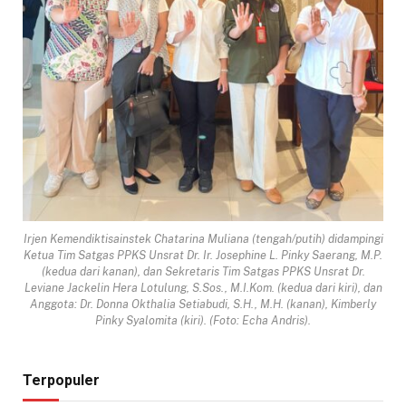
Irjen Kemendiktisainstek Chatarina Muliana (tengah/putih) didampingi
Ketua Tim Satgas PPKS Unsrat Dr. Ir. Josephine L. Pinky Saerang, M.P.
(kedua dari kanan), dan Sekretaris Tim Satgas PPKS Unsrat Dr.
Leviane Jackelin Hera Lotulung, S.Sos., M.I.Kom. (kedua dari kiri), dan
Anggota: Dr. Donna Okthalia Setiabudi, S.H., M.H. (kanan), Kimberly
Pinky Syalomita (kiri). (Foto: Echa Andris).
Terpopuler