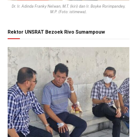
Dr. Ir. Adinda Franky Nelwan, M.T. (kiri) dan Ir. Boyke Rorimpandey,
M.P. (Foto: istimewa).
Rektor UNSRAT Bezoek Rivo Sumampouw