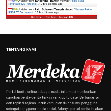
A visitor from
Tangerang, Banten
viewed "
​Polda Sulut
Terjunkan 520 Personel…
"
2 hrs 38 mins ago
A visitor from
Palu, Sulawesi Tengah
viewed "
Mantan Rektor
UNSRAT Berpotensi…
"
2 hrs 49 mins ago
Get Script
Real Time
Tracking ON
TENTANG KAMI
Portal berita online sebagai media informasi memberikan
suguhan berita-berita terkini yang up to date. Berbagai isu
dan topik disajikan untuk kemudian dikonsumsi pengguna
sebagai pengguna media sosial. Adanya portal berita ini akan