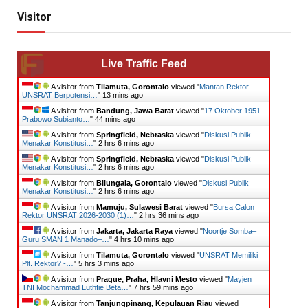
Visitor
Live Traffic Feed
A visitor from
Tilamuta, Gorontalo
viewed "
Mantan Rektor
UNSRAT Berpotensi…
"
13 mins ago
A visitor from
Bandung, Jawa Barat
viewed "
17 Oktober 1951
Prabowo Subianto…
"
44 mins ago
A visitor from
Springfield, Nebraska
viewed "
Diskusi Publik
Menakar Konstitusi…
"
2 hrs 6 mins ago
A visitor from
Springfield, Nebraska
viewed "
Diskusi Publik
Menakar Konstitusi…
"
2 hrs 6 mins ago
A visitor from
Bilungala, Gorontalo
viewed "
Diskusi Publik
Menakar Konstitusi…
"
2 hrs 6 mins ago
A visitor from
Mamuju, Sulawesi Barat
viewed "
Bursa Calon
Rektor UNSRAT 2026-2030 (1)…
"
2 hrs 36 mins ago
A visitor from
Jakarta, Jakarta Raya
viewed "
Noortje Somba–
Guru SMAN 1 Manado–…
"
4 hrs 10 mins ago
A visitor from
Tilamuta, Gorontalo
viewed "
UNSRAT Memiliki
Plt. Rektor? -…
"
5 hrs 3 mins ago
A visitor from
Prague, Praha, Hlavni Mesto
viewed "
Mayjen
TNI Mochammad Luthfie Beta…
"
7 hrs 59 mins ago
A visitor from
Tanjungpinang, Kepulauan Riau
viewed