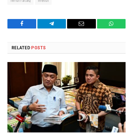
ferdi rataq
meldi
Facebook
Telegram
Email
WhatsAp
RELATED
POSTS