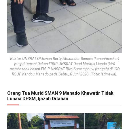
Rektor UNSRAT Oktovian Berty Alexander Sompie (kanan/masker)
yang ditemani Dekan FISIP UNSRAT Daud Markus Liando (kiri)
membezoek dosen FISIP UNSRAT Rivo Sumampouw (tengah) di IGD
RSUP Kandou Manado pada Sabtu, 6 Juni 2026. (Foto: istimewa).
Orang Tua Murid SMAN 9 Manado Khawatir Tidak
Lunasi DPSM, Ijazah Ditahan