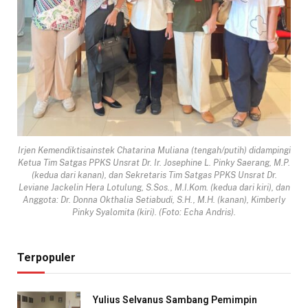
Irjen Kemendiktisainstek Chatarina Muliana (tengah/putih) didampingi
Ketua Tim Satgas PPKS Unsrat Dr. Ir. Josephine L. Pinky Saerang, M.P.
(kedua dari kanan), dan Sekretaris Tim Satgas PPKS Unsrat Dr.
Leviane Jackelin Hera Lotulung, S.Sos., M.I.Kom. (kedua dari kiri), dan
Anggota: Dr. Donna Okthalia Setiabudi, S.H., M.H. (kanan), Kimberly
Pinky Syalomita (kiri). (Foto: Echa Andris).
Terpopuler
Yulius Selvanus Sambang Pemimpin