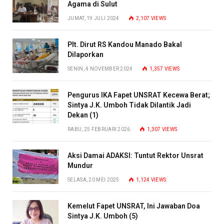
Agama di Sulut
JUMAT, 19 JULI 2024
2,107
VIEWS
Plt. Dirut RS Kandou Manado Bakal
Dilaporkan
SENIN, 4 NOVEMBER 2024
1,357
VIEWS
Pengurus IKA Fapet UNSRAT Kecewa Berat;
Sintya J.K. Umboh Tidak Dilantik Jadi
Dekan (1)
RABU, 25 FEBRUARI 2026
1,307
VIEWS
Aksi Damai ADAKSI: Tuntut Rektor Unsrat
Mundur
SELASA, 20 MEI 2025
1,124
VIEWS
Kemelut Fapet UNSRAT, Ini Jawaban Doa
Sintya J.K. Umboh (5)