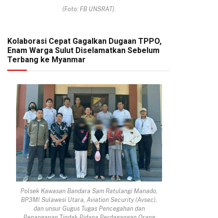
(Foto: FB UNSRAT).
Kolaborasi Cepat Gagalkan Dugaan TPPO,
Enam Warga Sulut Diselamatkan Sebelum
Terbang ke Myanmar
Polsek Kawasan Bandara Sam Ratulangi Manado,
BP3MI Sulawesi Utara, Aviation Security (Avsec),
dan unsur Gugus Tugas Pencegahan dan
Penanganan Tindak Pidana Perdagangan Orang