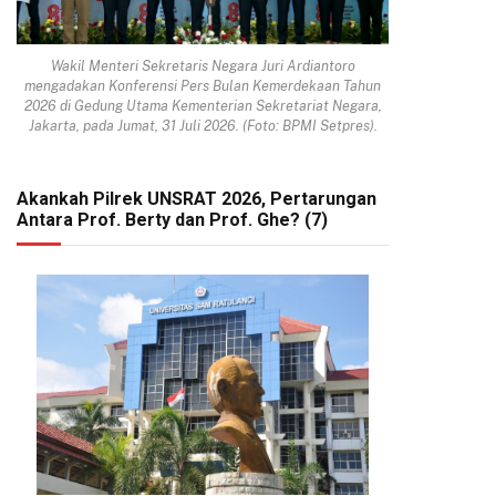
Wakil Menteri Sekretaris Negara Juri Ardiantoro
mengadakan Konferensi Pers Bulan Kemerdekaan Tahun
2026 di Gedung Utama Kementerian Sekretariat Negara,
Jakarta, pada Jumat, 31 Juli 2026. (Foto: BPMI Setpres).
Akankah Pilrek UNSRAT 2026, Pertarungan
Antara Prof. Berty dan Prof. Ghe? (7)