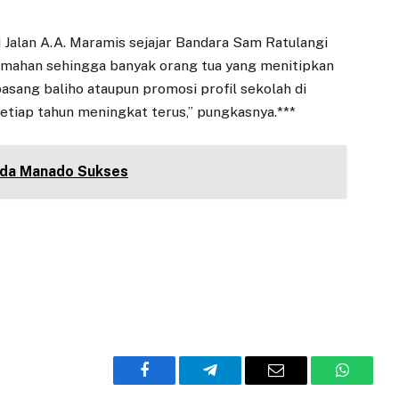
Jalan A.A. Maramis sejajar Bandara Sam Ratulangi
mahan sehingga banyak orang tua yang menitipkan
 pasang baliho ataupun promosi profil sekolah di
 setiap tahun meningkat terus,” pungkasnya.***
uda Manado Sukses
Facebook
Telegram
Email
WhatsA