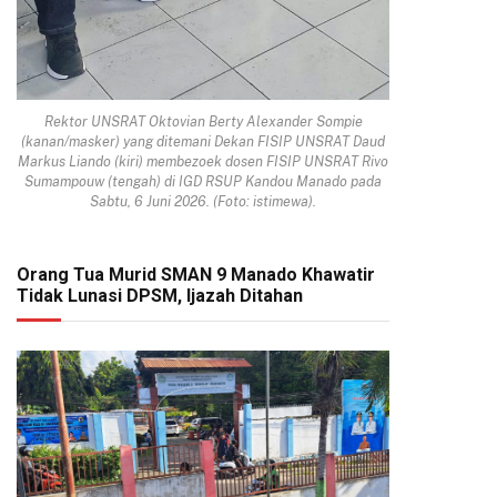
Rektor UNSRAT Oktovian Berty Alexander Sompie
(kanan/masker) yang ditemani Dekan FISIP UNSRAT Daud
Markus Liando (kiri) membezoek dosen FISIP UNSRAT Rivo
Sumampouw (tengah) di IGD RSUP Kandou Manado pada
Sabtu, 6 Juni 2026. (Foto: istimewa).
Orang Tua Murid SMAN 9 Manado Khawatir
Tidak Lunasi DPSM, Ijazah Ditahan