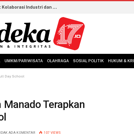
LKS Dikmen 2026 Ditutup, Perkuat Kolaborasi Industri dan Talenta Vokasi Kian Siap Hadapi Dunia Kerja
L
UMKM/PARIWISATA
OLAHRAGA
SOSIAL POLITIK
HUKUM & KR
ll Day School
 Manado Terapkan
ol
IDAK ADA KOMENTAR
107
VIEWS