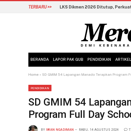
TERBARU >>
BERANDA
LAPOR PAK GUB
PENDIDIKAN
ARTIKE
Home
»
SD GMIM 54 Lapangan Manado Terapkan Program Fu
PENDIDIKAN
SD GMIM 54 Lapangan
Program Full Day Scho
BY
IWAN NGADIMAN
RABU, 14 AGUSTUS 2024
T