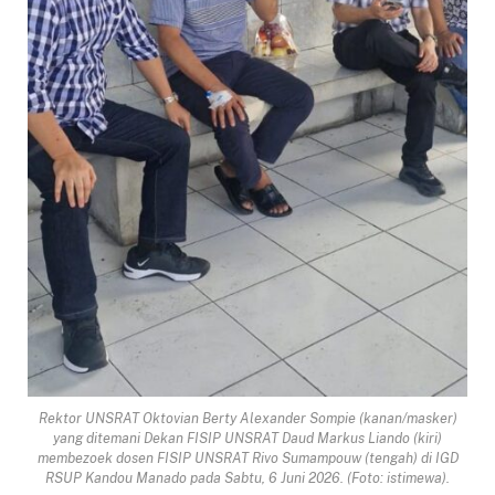
Rektor UNSRAT Oktovian Berty Alexander Sompie (kanan/masker)
yang ditemani Dekan FISIP UNSRAT Daud Markus Liando (kiri)
membezoek dosen FISIP UNSRAT Rivo Sumampouw (tengah) di IGD
RSUP Kandou Manado pada Sabtu, 6 Juni 2026. (Foto: istimewa).