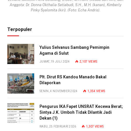
Anggota: Dr. Donna Okthalia Setiabudi, S.H., M.H. (kanan), Kimberly
Pinky Syalomita (kiri). (Foto: Echa Andris).
Terpopuler
Yulius Selvanus Sambang Pemimpin
Agama di Sulut
JUMAT, 19 JULI 2024
2,107
VIEWS
Plt. Dirut RS Kandou Manado Bakal
Dilaporkan
SENIN, 4 NOVEMBER 2024
1,354
VIEWS
Pengurus IKA Fapet UNSRAT Kecewa Berat;
Sintya J.K. Umboh Tidak Dilantik Jadi
Dekan (1)
RABU, 25 FEBRUARI 2026
1,307
VIEWS