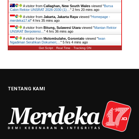
A visitor from
Callaghan, New South Wales
viewed "
Bursa
Calon Rektor UNSRAT 2026-2030 (1)…
"
2 hrs 20 mins ago
A visitor from
Jakarta, Jakarta Raya
viewed "
Homepage -
merdeka17.id
"
4 hrs 35 mins ago
A visitor from
Bitung, Sulawesi Utara
viewed "
Mantan Rektor
UNSRAT Berpotensi…
"
4 hrs 36 mins ago
A visitor from
Molombulahe, Gorontalo
viewed "
Iwan
Ngadiman Serahkan Dokumen;…
"
5 hrs 4 mins ago
Get Script
Real Time
Tracking ON
TENTANG KAMI