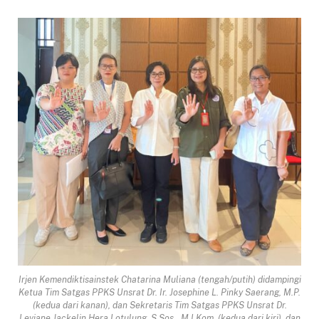
Irjen Kemendiktisainstek Chatarina Muliana (tengah/putih) didampingi
Ketua Tim Satgas PPKS Unsrat Dr. Ir. Josephine L. Pinky Saerang, M.P.
(kedua dari kanan), dan Sekretaris Tim Satgas PPKS Unsrat Dr.
Leviane Jackelin Hera Lotulung, S.Sos., M.I.Kom. (kedua dari kiri), dan