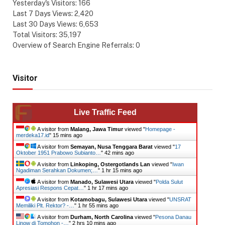
Yesterday's Visitors:
166
Last 7 Days Views:
2,420
Last 30 Days Views:
6,653
Total Visitors:
35,197
Overview of Search Engine Referrals:
0
Visitor
Live Traffic Feed
A visitor from
Malang, Jawa Timur
viewed "
Homepage -
merdeka17.id
"
15 mins ago
A visitor from
Semayan, Nusa Tenggara Barat
viewed "
17
Oktober 1951 Prabowo Subianto…
"
42 mins ago
A visitor from
Linkoping, Ostergotlands Lan
viewed "
Iwan
Ngadiman Serahkan Dokumen;…
"
1 hr 15 mins ago
A visitor from
Manado, Sulawesi Utara
viewed "
Polda Sulut
Apresiasi Respons Cepat…
"
1 hr 17 mins ago
A visitor from
Kotamobagu, Sulawesi Utara
viewed "
UNSRAT
Memiliki Plt. Rektor? -…
"
1 hr 55 mins ago
A visitor from
Durham, North Carolina
viewed "
Pesona Danau
Linow di Tomohon -…
"
2 hrs 10 mins ago