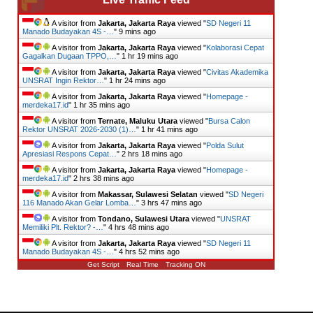
A visitor from
Jakarta, Jakarta Raya
viewed "
SD Negeri 11
Manado Budayakan 4S -…
"
9 mins ago
A visitor from
Jakarta, Jakarta Raya
viewed "
Kolaborasi Cepat
Gagalkan Dugaan TPPO,…
"
1 hr 19 mins ago
A visitor from
Jakarta, Jakarta Raya
viewed "
Civitas Akademika
UNSRAT Ingin Rektor…
"
1 hr 24 mins ago
A visitor from
Jakarta, Jakarta Raya
viewed "
Homepage -
merdeka17.id
"
1 hr 35 mins ago
A visitor from
Ternate, Maluku Utara
viewed "
Bursa Calon
Rektor UNSRAT 2026-2030 (1)…
"
1 hr 41 mins ago
A visitor from
Jakarta, Jakarta Raya
viewed "
Polda Sulut
Apresiasi Respons Cepat…
"
2 hrs 18 mins ago
A visitor from
Jakarta, Jakarta Raya
viewed "
Homepage -
merdeka17.id
"
2 hrs 38 mins ago
A visitor from
Makassar, Sulawesi Selatan
viewed "
SD Negeri
116 Manado Akan Gelar Lomba…
"
3 hrs 47 mins ago
A visitor from
Tondano, Sulawesi Utara
viewed "
UNSRAT
Memiliki Plt. Rektor? -…
"
4 hrs 48 mins ago
A visitor from
Jakarta, Jakarta Raya
viewed "
SD Negeri 11
Manado Budayakan 4S -…
"
4 hrs 52 mins ago
Get Script
Real Time
Tracking ON