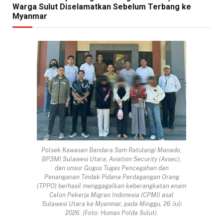
Warga Sulut Diselamatkan Sebelum Terbang ke
Myanmar
Polsek Kawasan Bandara Sam Ratulangi Manado,
BP3MI Sulawesi Utara, Aviation Security (Avsec),
dan unsur Gugus Tugas Pencegahan dan
Penanganan Tindak Pidana Perdagangan Orang
(TPPO) berhasil menggagalkan keberangkatan enam
Calon Pekerja Migran Indonesia (CPMI) asal
Sulawesi Utara ke Myanmar, pada Minggu, 26 Juli
2026. (Foto: Humas Polda Sulut).