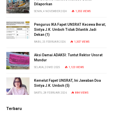
Dilaporkan
SENIN, 4 NOVEMBER 2024
1,355
VIEWS
Pengurus IKA Fapet UNSRAT Kecewa Berat;
Sintya J.K. Umboh Tidak Dilantik Jadi
Dekan (1)
RABU, 25 FEBRUARI 2026
1,307
VIEWS
Aksi Damai ADAKSI: Tuntut Rektor Unsrat
Mundur
SELASA, 20 MEI 2025
1,123
VIEWS
Kemelut Fapet UNSRAT, Ini Jawaban Doa
Sintya J.K. Umboh (5)
SABTU, 28 FEBRUARI 2026
884
VIEWS
Terbaru