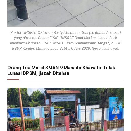
Rektor UNSRAT Oktovian Berty Alexander Sompie (kanan/masker)
yang ditemani Dekan FISIP UNSRAT Daud Markus Liando (kiri)
membezoek dosen FISIP UNSRAT Rivo Sumampouw (tengah) di IGD
RSUP Kandou Manado pada Sabtu, 6 Juni 2026. (Foto: istimewa).
Orang Tua Murid SMAN 9 Manado Khawatir Tidak
Lunasi DPSM, Ijazah Ditahan