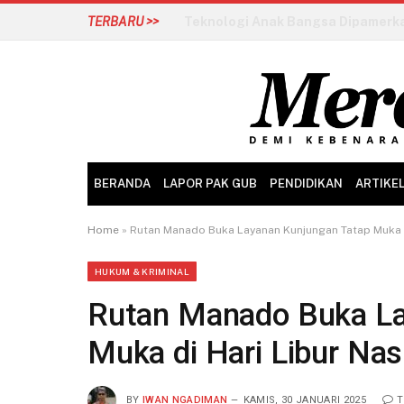
TERBARU >>
BERANDA
LAPOR PAK GUB
PENDIDIKAN
ARTIKE
Home
»
Rutan Manado Buka Layanan Kunjungan Tatap Muka d
HUKUM & KRIMINAL
Rutan Manado Buka La
Muka di Hari Libur Nas
BY
IWAN NGADIMAN
KAMIS, 30 JANUARI 2025
T