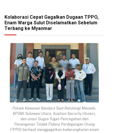
Kolaborasi Cepat Gagalkan Dugaan TPPO,
Enam Warga Sulut Diselamatkan Sebelum
Terbang ke Myanmar
Polsek Kawasan Bandara Sam Ratulangi Manado,
BP3MI Sulawesi Utara, Aviation Security (Avsec),
dan unsur Gugus Tugas Pencegahan dan
Penanganan Tindak Pidana Perdagangan Orang
(TPPO) berhasil menggagalkan keberangkatan enam