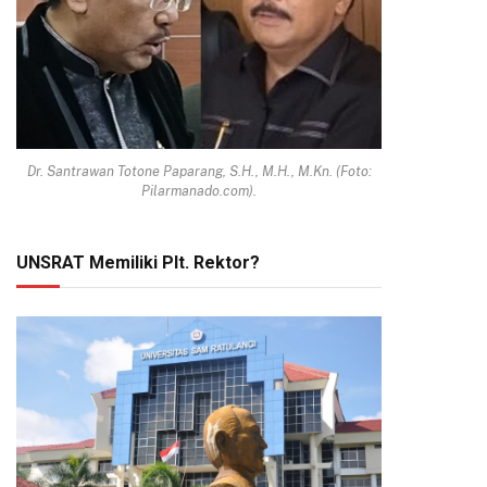
Dr. Santrawan Totone Paparang, S.H., M.H., M.Kn. (Foto:
Pilarmanado.com).
UNSRAT Memiliki Plt. Rektor?