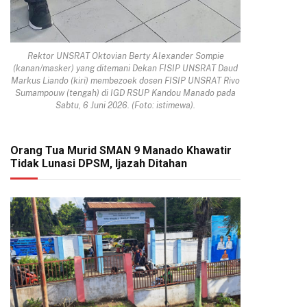
Rektor UNSRAT Oktovian Berty Alexander Sompie
(kanan/masker) yang ditemani Dekan FISIP UNSRAT Daud
Markus Liando (kiri) membezoek dosen FISIP UNSRAT Rivo
Sumampouw (tengah) di IGD RSUP Kandou Manado pada
Sabtu, 6 Juni 2026. (Foto: istimewa).
pp
Orang Tua Murid SMAN 9 Manado Khawatir
Tidak Lunasi DPSM, Ijazah Ditahan