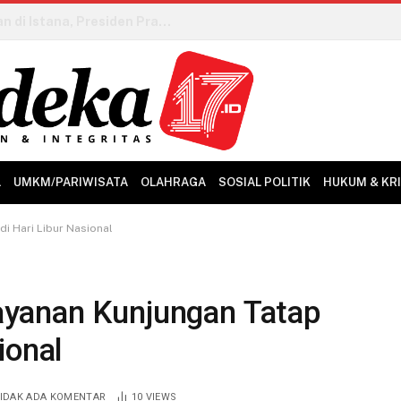
Ground Breaking Pembangunan Mako Polres Kepulauan Sitaro Resmi Dilaksanakan
L
UMKM/PARIWISATA
OLAHRAGA
SOSIAL POLITIK
HUKUM & KR
i Hari Libur Nasional
yanan Kunjungan Tatap
ional
IDAK ADA KOMENTAR
10
VIEWS