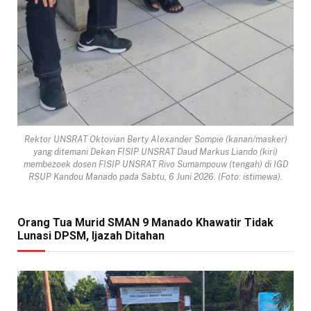
Rektor UNSRAT Oktovian Berty Alexander Sompie (kanan/masker)
yang ditemani Dekan FISIP UNSRAT Daud Markus Liando (kiri)
membezoek dosen FISIP UNSRAT Rivo Sumampouw (tengah) di IGD
RSUP Kandou Manado pada Sabtu, 6 Juni 2026. (Foto: istimewa).
Orang Tua Murid SMAN 9 Manado Khawatir Tidak
Lunasi DPSM, Ijazah Ditahan