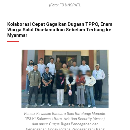
(Foto: FB UNSRAT).
Kolaborasi Cepat Gagalkan Dugaan TPPO, Enam
Warga Sulut Diselamatkan Sebelum Terbang ke
Myanmar
Polsek Kawasan Bandara Sam Ratulangi Manado,
BP3MI Sulawesi Utara, Aviation Security (Avsec),
dan unsur Gugus Tugas Pencegahan dan
Penanganan Tindak Pidana Perdagangan Orang