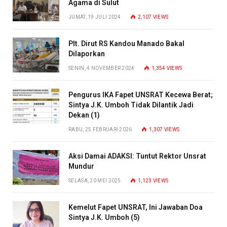
Agama di Sulut
JUMAT, 19 JULI 2024
2,107
VIEWS
Plt. Dirut RS Kandou Manado Bakal
Dilaporkan
SENIN, 4 NOVEMBER 2024
1,354
VIEWS
Pengurus IKA Fapet UNSRAT Kecewa Berat;
Sintya J.K. Umboh Tidak Dilantik Jadi
Dekan (1)
RABU, 25 FEBRUARI 2026
1,307
VIEWS
Aksi Damai ADAKSI: Tuntut Rektor Unsrat
Mundur
SELASA, 20 MEI 2025
1,123
VIEWS
Kemelut Fapet UNSRAT, Ini Jawaban Doa
Sintya J.K. Umboh (5)