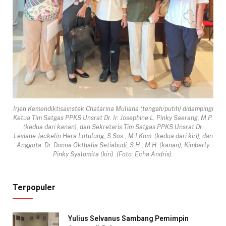
Irjen Kemendiktisainstek Chatarina Muliana (tengah/putih) didampingi
Ketua Tim Satgas PPKS Unsrat Dr. Ir. Josephine L. Pinky Saerang, M.P.
(kedua dari kanan), dan Sekretaris Tim Satgas PPKS Unsrat Dr.
Leviane Jackelin Hera Lotulung, S.Sos., M.I.Kom. (kedua dari kiri), dan
Anggota: Dr. Donna Okthalia Setiabudi, S.H., M.H. (kanan), Kimberly
Pinky Syalomita (kiri). (Foto: Echa Andris).
Terpopuler
Yulius Selvanus Sambang Pemimpin