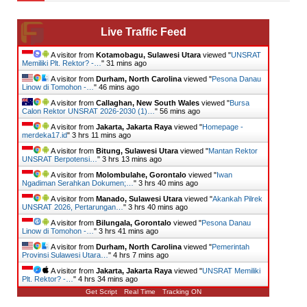
Live Traffic Feed
A visitor from
Kotamobagu, Sulawesi Utara
viewed "
UNSRAT
Memiliki Plt. Rektor? -…
"
31 mins ago
A visitor from
Durham, North Carolina
viewed "
Pesona Danau
Linow di Tomohon -…
"
46 mins ago
A visitor from
Callaghan, New South Wales
viewed "
Bursa
Calon Rektor UNSRAT 2026-2030 (1)…
"
56 mins ago
A visitor from
Jakarta, Jakarta Raya
viewed "
Homepage -
merdeka17.id
"
3 hrs 11 mins ago
A visitor from
Bitung, Sulawesi Utara
viewed "
Mantan Rektor
UNSRAT Berpotensi…
"
3 hrs 13 mins ago
A visitor from
Molombulahe, Gorontalo
viewed "
Iwan
Ngadiman Serahkan Dokumen;…
"
3 hrs 40 mins ago
A visitor from
Manado, Sulawesi Utara
viewed "
Akankah Pilrek
UNSRAT 2026, Pertarungan…
"
3 hrs 40 mins ago
A visitor from
Bilungala, Gorontalo
viewed "
Pesona Danau
Linow di Tomohon -…
"
3 hrs 41 mins ago
A visitor from
Durham, North Carolina
viewed "
Pemerintah
Provinsi Sulawesi Utara…
"
4 hrs 7 mins ago
A visitor from
Jakarta, Jakarta Raya
viewed "
UNSRAT Memiliki
Plt. Rektor? -…
"
4 hrs 34 mins ago
Get Script
Real Time
Tracking ON