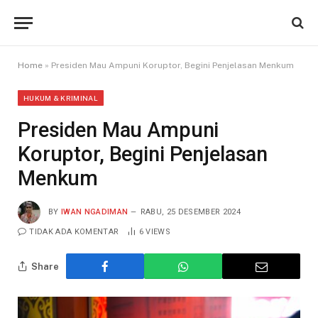
Home
»
Presiden Mau Ampuni Koruptor, Begini Penjelasan Menkum
HUKUM & KRIMINAL
Presiden Mau Ampuni
Koruptor, Begini Penjelasan
Menkum
BY
IWAN NGADIMAN
RABU, 25 DESEMBER 2024
TIDAK ADA KOMENTAR
6
VIEWS
Share