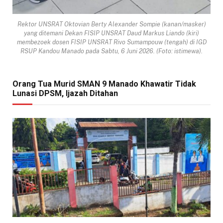
Rektor UNSRAT Oktovian Berty Alexander Sompie (kanan/masker)
yang ditemani Dekan FISIP UNSRAT Daud Markus Liando (kiri)
membezoek dosen FISIP UNSRAT Rivo Sumampouw (tengah) di IGD
RSUP Kandou Manado pada Sabtu, 6 Juni 2026. (Foto: istimewa).
Orang Tua Murid SMAN 9 Manado Khawatir Tidak
Lunasi DPSM, Ijazah Ditahan