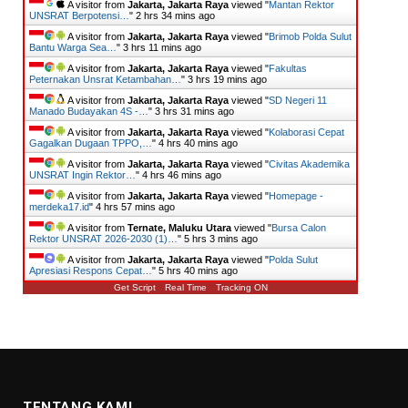
A visitor from
Jakarta, Jakarta Raya
viewed "
Mantan Rektor
UNSRAT Berpotensi…
"
2 hrs 34 mins ago
A visitor from
Jakarta, Jakarta Raya
viewed "
Brimob Polda Sulut
Bantu Warga Sea…
"
3 hrs 11 mins ago
A visitor from
Jakarta, Jakarta Raya
viewed "
Fakultas
Peternakan Unsrat Ketambahan…
"
3 hrs 19 mins ago
A visitor from
Jakarta, Jakarta Raya
viewed "
SD Negeri 11
Manado Budayakan 4S -…
"
3 hrs 31 mins ago
A visitor from
Jakarta, Jakarta Raya
viewed "
Kolaborasi Cepat
Gagalkan Dugaan TPPO,…
"
4 hrs 40 mins ago
A visitor from
Jakarta, Jakarta Raya
viewed "
Civitas Akademika
UNSRAT Ingin Rektor…
"
4 hrs 46 mins ago
A visitor from
Jakarta, Jakarta Raya
viewed "
Homepage -
merdeka17.id
"
4 hrs 57 mins ago
A visitor from
Ternate, Maluku Utara
viewed "
Bursa Calon
Rektor UNSRAT 2026-2030 (1)…
"
5 hrs 3 mins ago
A visitor from
Jakarta, Jakarta Raya
viewed "
Polda Sulut
Apresiasi Respons Cepat…
"
5 hrs 40 mins ago
Get Script
Real Time
Tracking ON
TENTANG KAMI