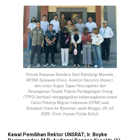
Polsek Kawasan Bandara Sam Ratulangi Manado,
BP3MI Sulawesi Utara, Aviation Security (Avsec),
dan unsur Gugus Tugas Pencegahan dan
Penanganan Tindak Pidana Perdagangan Orang
(TPPO) berhasil menggagalkan keberangkatan enam
Calon Pekerja Migran Indonesia (CPMI) asal
Sulawesi Utara ke Myanmar, pada Minggu, 26 Juli
2026. (Foto: Humas Polda Sulut).
Kawal Pemilihan Rektor UNSRAT; Ir. Boyke