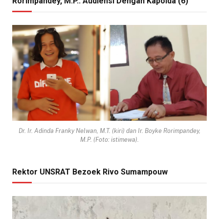
Rorimpandey, M.P.: Audiensi Dengan Kapolda (6)
Dr. Ir. Adinda Franky Nelwan, M.T. (kiri) dan Ir. Boyke Rorimpandey,
M.P. (Foto: istimewa).
Rektor UNSRAT Bezoek Rivo Sumampouw