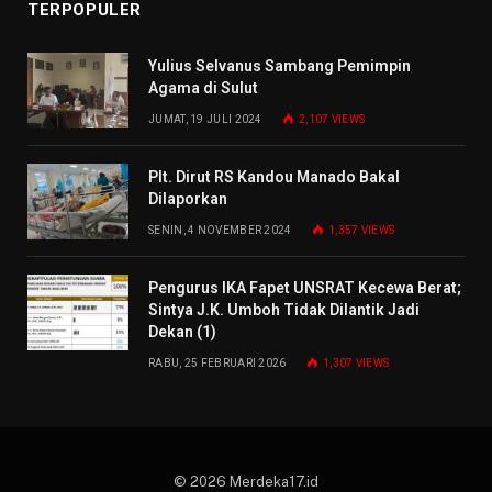
TERPOPULER
Yulius Selvanus Sambang Pemimpin
Agama di Sulut
JUMAT, 19 JULI 2024
2,107
VIEWS
Plt. Dirut RS Kandou Manado Bakal
Dilaporkan
SENIN, 4 NOVEMBER 2024
1,357
VIEWS
Pengurus IKA Fapet UNSRAT Kecewa Berat;
Sintya J.K. Umboh Tidak Dilantik Jadi
Dekan (1)
RABU, 25 FEBRUARI 2026
1,307
VIEWS
© 2026 Merdeka17.id