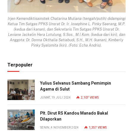
Irjen Kemendiktisainstek Chatarina Muliana (tengah/putih) didampingi
Ketua Tim Satgas PPKS Unsrat Dr. Ir. Josephine L. Pinky Saerang, M.P.
(kedua dari kanan), dan Sekretaris Tim Satgas PPKS Unsrat Dr.
Leviane Jackelin Hera Lotulung, S.Sos., M.I.Kom. (kedua dari kiri), dan
Anggota: Dr. Donna Okthalia Setiabudi, S.H., M.H. (kanan), Kimberly
Pinky Syalomita (kiri). (Foto: Echa Andris).
Terpopuler
Yulius Selvanus Sambang Pemimpin
Agama di Sulut
JUMAT, 19 JULI 2024
2,107
VIEWS
Plt. Dirut RS Kandou Manado Bakal
Dilaporkan
SENIN, 4 NOVEMBER 2024
1,357
VIEWS