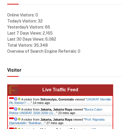
Online Visitors:
0
Today's Visitors:
32
Yesterday's Visitors:
66
Last 7 Days Views:
2,165
Last 30 Days Views:
6,082
Total Visitors:
35,348
Overview of Search Engine Referrals:
0
Visitor
Live Traffic Feed
A visitor from
Sidomulyo, Gorontalo
viewed "
UNSRAT Memiliki
Plt. Rektor? -…
"
14 mins ago
A visitor from
Jakarta, Jakarta Raya
viewed "
Bursa Calon
Rektor UNSRAT 2026-2030 (1)…
"
23 mins ago
A visitor from
Jakarta, Jakarta Raya
viewed "
Prof. Rignolda
Djamaluddin: “Buktikan…
"
27 mins ago