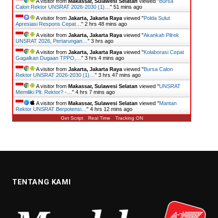
A visitor from
Makassar, Sulawesi Selatan
viewed "
Bursa
Calon Rektor UNSRAT 2026-2030 (1)…
"
51 mins ago
A visitor from
Jakarta, Jakarta Raya
viewed "
Polda Sulut
Apresiasi Respons Cepat…
"
2 hrs 48 mins ago
A visitor from
Jakarta, Jakarta Raya
viewed "
Akankah Pilrek
UNSRAT 2026, Pertarungan…
"
3 hrs ago
A visitor from
Jakarta, Jakarta Raya
viewed "
Kolaborasi Cepat
Gagalkan Dugaan TPPO,…
"
3 hrs 4 mins ago
A visitor from
Jakarta, Jakarta Raya
viewed "
Bursa Calon
Rektor UNSRAT 2026-2030 (1)…
"
3 hrs 47 mins ago
A visitor from
Makassar, Sulawesi Selatan
viewed "
UNSRAT
Memiliki Plt. Rektor? -…
"
4 hrs 8 mins ago
A visitor from
Makassar, Sulawesi Selatan
viewed "
Mantan
Rektor UNSRAT Berpotensi…
"
4 hrs 12 mins ago
Get Script
Real Time
Tracking ON
TENTANG KAMI