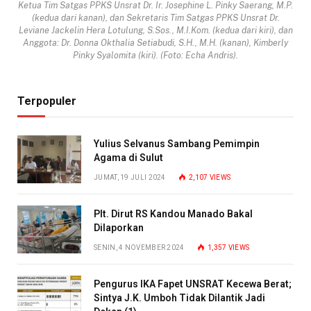
Ketua Tim Satgas PPKS Unsrat Dr. Ir. Josephine L. Pinky Saerang, M.P.
(kedua dari kanan), dan Sekretaris Tim Satgas PPKS Unsrat Dr.
Leviane Jackelin Hera Lotulung, S.Sos., M.I.Kom. (kedua dari kiri), dan
Anggota: Dr. Donna Okthalia Setiabudi, S.H., M.H. (kanan), Kimberly
Pinky Syalomita (kiri). (Foto: Echa Andris).
Terpopuler
Yulius Selvanus Sambang Pemimpin
Agama di Sulut
JUMAT, 19 JULI 2024
2,107
VIEWS
Plt. Dirut RS Kandou Manado Bakal
Dilaporkan
SENIN, 4 NOVEMBER 2024
1,357
VIEWS
Pengurus IKA Fapet UNSRAT Kecewa Berat;
Sintya J.K. Umboh Tidak Dilantik Jadi