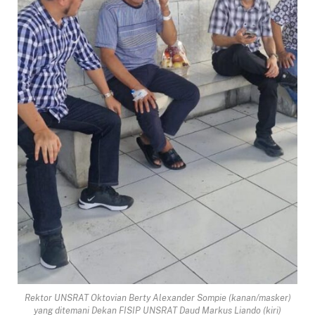
Rektor UNSRAT Oktovian Berty Alexander Sompie (kanan/masker)
yang ditemani Dekan FISIP UNSRAT Daud Markus Liando (kiri)