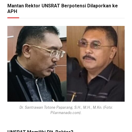
Mantan Rektor UNSRAT Berpotensi Dilaporkan ke
APH
Dr. Santrawan Totone Paparang, S.H., M.H., M.Kn. (Foto:
Pilarmanado.com).