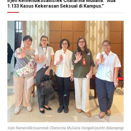
Irjen Kemendiktisainstek Chatarina Muliana: “Ada
1.133 Kasus Kekerasan Seksual di Kampus.”
Irjen Kemendiktisainstek Chatarina Muliana (tengah/putih) didampingi