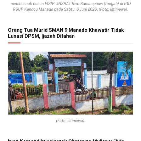
membezoek dosen FISIP UNSRAT Rivo Sumampouw (tengah) di IGD
RSUP Kandou Manado pada Sabtu, 6 Juni 2026. (Foto: istimewa).
Orang Tua Murid SMAN 9 Manado Khawatir Tidak
Lunasi DPSM, Ijazah Ditahan
(Foto: istimewa).