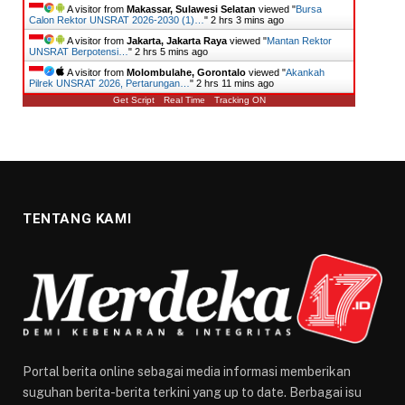
A visitor from
Makassar, Sulawesi Selatan
viewed "
Bursa
Calon Rektor UNSRAT 2026-2030 (1)…
"
2 hrs 3 mins ago
A visitor from
Jakarta, Jakarta Raya
viewed "
Mantan Rektor
UNSRAT Berpotensi…
"
2 hrs 5 mins ago
A visitor from
Molombulahe, Gorontalo
viewed "
Akankah
Pilrek UNSRAT 2026, Pertarungan…
"
2 hrs 11 mins ago
Get Script
Real Time
Tracking ON
TENTANG KAMI
Portal berita online sebagai media informasi memberikan
suguhan berita-berita terkini yang up to date. Berbagai isu