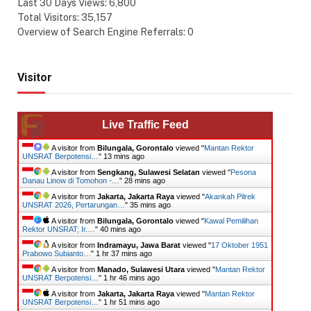
Last 30 Days Views:
6,800
Total Visitors:
35,157
Overview of Search Engine Referrals:
0
Visitor
Live Traffic Feed
A visitor from
Bilungala, Gorontalo
viewed "
Mantan Rektor
UNSRAT Berpotensi…
"
13 mins ago
A visitor from
Sengkang, Sulawesi Selatan
viewed "
Pesona
Danau Linow di Tomohon -…
"
28 mins ago
A visitor from
Jakarta, Jakarta Raya
viewed "
Akankah Pilrek
UNSRAT 2026, Pertarungan…
"
35 mins ago
A visitor from
Bilungala, Gorontalo
viewed "
Kawal Pemilihan
Rektor UNSRAT; Ir.…
"
40 mins ago
A visitor from
Indramayu, Jawa Barat
viewed "
17 Oktober 1951
Prabowo Subianto…
"
1 hr 37 mins ago
A visitor from
Manado, Sulawesi Utara
viewed "
Mantan Rektor
UNSRAT Berpotensi…
"
1 hr 46 mins ago
A visitor from
Jakarta, Jakarta Raya
viewed "
Mantan Rektor
UNSRAT Berpotensi…
"
1 hr 51 mins ago