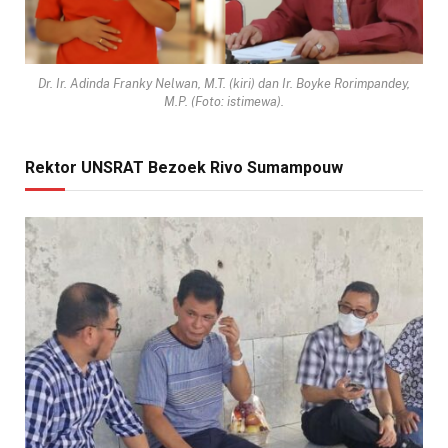
Dr. Ir. Adinda Franky Nelwan, M.T. (kiri) dan Ir. Boyke Rorimpandey,
M.P. (Foto: istimewa).
Rektor UNSRAT Bezoek Rivo Sumampouw