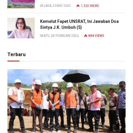
SELASA, 20 MEI 2025
1,123
VIEWS
Kemelut Fapet UNSRAT, Ini Jawaban Doa
Sintya J.K. Umboh (5)
SABTU, 28 FEBRUARI 2026
884
VIEWS
Terbaru