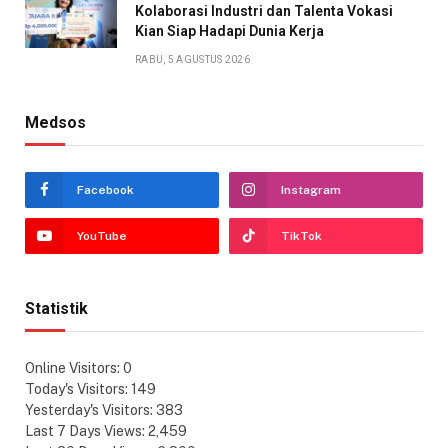
Kolaborasi Industri dan Talenta Vokasi
Kian Siap Hadapi Dunia Kerja
RABU, 5 AGUSTUS 2026
Medsos
Facebook
Instagram
YouTube
TikTok
Statistik
Online Visitors:
0
Today's Visitors:
149
Yesterday's Visitors:
383
Last 7 Days Views:
2,459