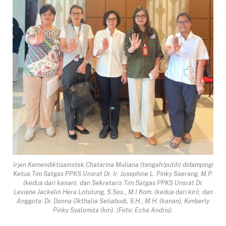
Irjen Kemendiktisainstek Chatarina Muliana (tengah/putih) didampingi
Ketua Tim Satgas PPKS Unsrat Dr. Ir. Josephine L. Pinky Saerang, M.P.
(kedua dari kanan), dan Sekretaris Tim Satgas PPKS Unsrat Dr.
Leviane Jackelin Hera Lotulung, S.Sos., M.I.Kom. (kedua dari kiri), dan
Anggota: Dr. Donna Okthalia Setiabudi, S.H., M.H. (kanan), Kimberly
Pinky Syalomita (kiri). (Foto: Echa Andris).