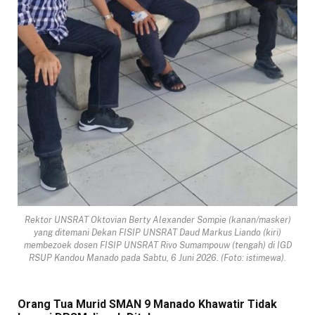
Rektor UNSRAT Oktovian Berty Alexander Sompie (kanan/masker)
yang ditemani Dekan FISIP UNSRAT Daud Markus Liando (kiri)
membezoek dosen FISIP UNSRAT Rivo Sumampouw (tengah) di IGD
RSUP Kandou Manado pada Sabtu, 6 Juni 2026. (Foto: istimewa).
Orang Tua Murid SMAN 9 Manado Khawatir Tidak