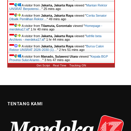
A visitor from
Jakarta, Jakarta Raya
viewed "
Mantan Rektor
UNSRAT Berpotensi…
"
25 mins ago
A visitor from
Jakarta, Jakarta Raya
viewed "
Cerita Senator
Dibalik Pemilihan Rektor…
"
49 mins ago
A visitor from
Tilamuta, Gorontalo
viewed "
Homepage -
merdeka17.id
"
1 hr 40 mins ago
A visitor from
Jakarta, Jakarta Raya
viewed "
luthfie beta
Archives - merdeka17.id
"
1 hr 44 mins ago
A visitor from
Jakarta, Jakarta Raya
viewed "
Bursa Calon
Rektor UNSRAT 2026-2030 (1)…
"
2 hrs 51 mins ago
A visitor from
Manado, Sulawesi Utara
viewed "
Kepala BGP
Provinsi Sulut Arianto…
"
3 hrs 47 mins ago
Get Script
Real Time
Tracking ON
TENTANG KAMI