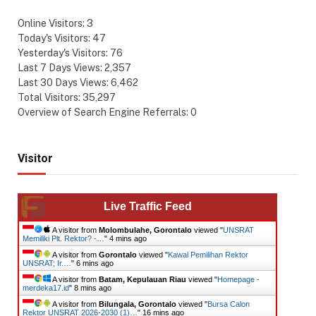
Online Visitors:
3
Today's Visitors:
47
Yesterday's Visitors:
76
Last 7 Days Views:
2,357
Last 30 Days Views:
6,462
Total Visitors:
35,297
Overview of Search Engine Referrals:
0
Visitor
Live Traffic Feed
A visitor from
Molombulahe, Gorontalo
viewed "
UNSRAT
Memiliki Plt. Rektor? -…
"
4 mins ago
A visitor from
Gorontalo
viewed "
Kawal Pemilihan Rektor
UNSRAT; Ir.…
"
6 mins ago
A visitor from
Batam, Kepulauan Riau
viewed "
Homepage -
merdeka17.id
"
8 mins ago
A visitor from
Bilungala, Gorontalo
viewed "
Bursa Calon
Rektor UNSRAT 2026-2030 (1)…
"
16 mins ago