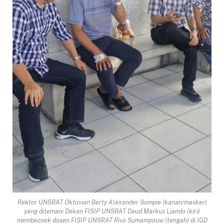
Rektor UNSRAT Oktovian Berty Alexander Sompie (kanan/masker)
yang ditemani Dekan FISIP UNSRAT Daud Markus Liando (kiri)
membezoek dosen FISIP UNSRAT Rivo Sumampouw (tengah) di IGD