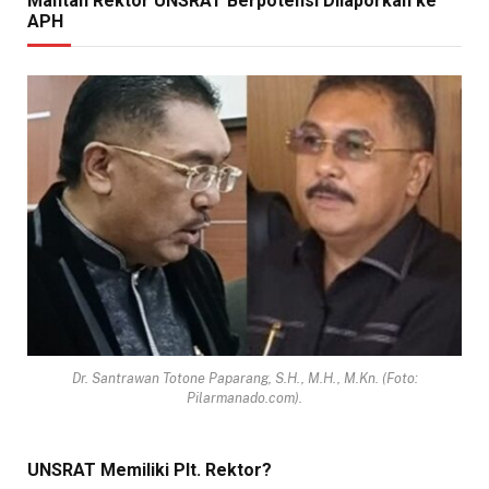
Mantan Rektor UNSRAT Berpotensi Dilaporkan ke
APH
Dr. Santrawan Totone Paparang, S.H., M.H., M.Kn. (Foto:
Pilarmanado.com).
UNSRAT Memiliki Plt. Rektor?