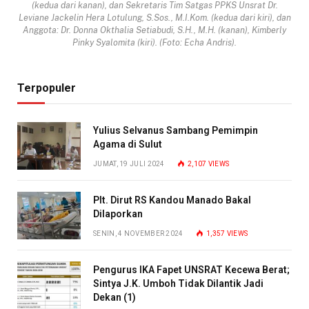
(kedua dari kanan), dan Sekretaris Tim Satgas PPKS Unsrat Dr.
Leviane Jackelin Hera Lotulung, S.Sos., M.I.Kom. (kedua dari kiri), dan
Anggota: Dr. Donna Okthalia Setiabudi, S.H., M.H. (kanan), Kimberly
Pinky Syalomita (kiri). (Foto: Echa Andris).
Terpopuler
Yulius Selvanus Sambang Pemimpin
Agama di Sulut
JUMAT, 19 JULI 2024
2,107
VIEWS
Plt. Dirut RS Kandou Manado Bakal
Dilaporkan
SENIN, 4 NOVEMBER 2024
1,357
VIEWS
Pengurus IKA Fapet UNSRAT Kecewa Berat;
Sintya J.K. Umboh Tidak Dilantik Jadi
Dekan (1)