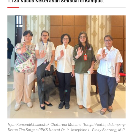
1.133 Kasus Kekerasan Seksual di Kampus.”
Irjen Kemendiktisainstek Chatarina Muliana (tengah/putih) didampingi
Ketua Tim Satgas PPKS Unsrat Dr. Ir. Josephine L. Pinky Saerang, M.P.