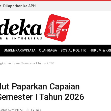
Dari Buku Ajar Hingga Budaya Membaca, Presiden Prabowo Perkuat Fondasi SDM Indonesia
L
UMKM/PARIWISATA
OLAHRAGA
SOSIAL POLITIK
HUKUM & KR
ngkapan Kasus Semester I Tahun 2026
lut Paparkan Capaian
emester I Tahun 2026
K ADA KOMENTAR
3
VIEWS