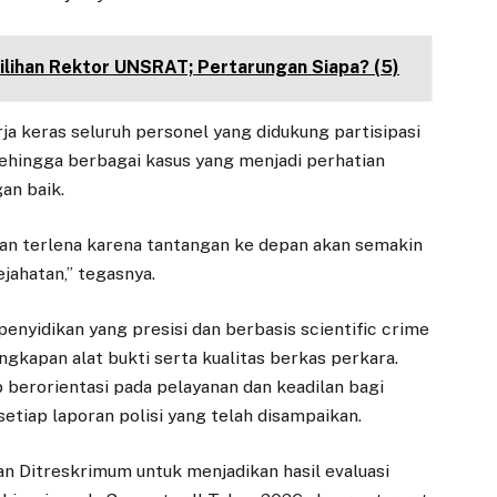
milihan Rektor UNSRAT; Pertarungan Siapa? (5)
a keras seluruh personel yang didukung partisipasi
ehingga berbagai kasus yang menjadi perhatian
an baik.
ran terlena karena tantangan ke depan akan semakin
ahatan,” tegasnya.
nyidikan yang presisi dan berbasis scientific crime
gkapan alat bukti serta kualitas berkas perkara.
p berorientasi pada pelayanan dan keadilan bagi
tiap laporan polisi yang telah disampaikan.
an Ditreskrimum untuk menjadikan hasil evaluasi