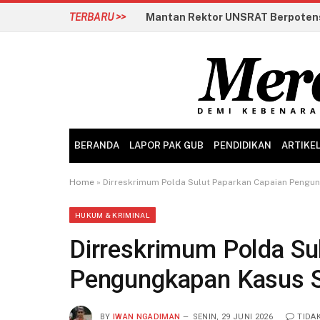
TERBARU >>
BERANDA
LAPOR PAK GUB
PENDIDIKAN
ARTIKE
Home
»
Dirreskrimum Polda Sulut Paparkan Capaian Pengu
HUKUM & KRIMINAL
Dirreskrimum Polda Su
Pengungkapan Kasus S
BY
IWAN NGADIMAN
SENIN, 29 JUNI 2026
TIDA