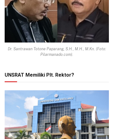
Dr. Santrawan Totone Paparang, S.H., M.H., M.Kn. (Foto:
Pilarmanado.com).
UNSRAT Memiliki Plt. Rektor?