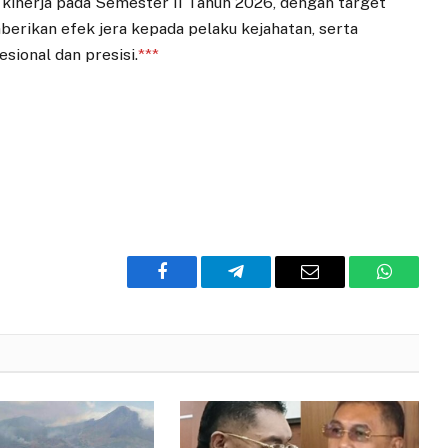
kinerja pada Semester II Tahun 2026, dengan target
ikan efek jera kepada pelaku kejahatan, serta
sional dan presisi.
***
Facebook
Telegram
Email
WhatsA