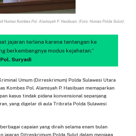
bid Humas Kombes Pol. Alamsyah P. Hasibuan. (Foto: Humas Polda Sulut).
uat jajaran terlena karena tantangan ke
ing berkembangnya modus kejahatan.”
Pol. Suryadi
Kriminal Umum (Dirreskrimum) Polda Sulawesi Utara
mas Kombes Pol. Alamsyah P. Hasibuan memaparkan
an kasus tindak pidana konvensional sepanjang
an, yang digelar di aula Tribrata Polda Sulawesi
erbagai capaian yang diraih selama enam bulan
n jajaran Ditreskrimum Polda Sulut dalam menjaga