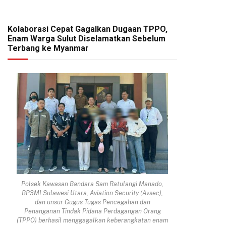
Kolaborasi Cepat Gagalkan Dugaan TPPO,
Enam Warga Sulut Diselamatkan Sebelum
Terbang ke Myanmar
Polsek Kawasan Bandara Sam Ratulangi Manado,
BP3MI Sulawesi Utara, Aviation Security (Avsec),
dan unsur Gugus Tugas Pencegahan dan
Penanganan Tindak Pidana Perdagangan Orang
(TPPO) berhasil menggagalkan keberangkatan enam