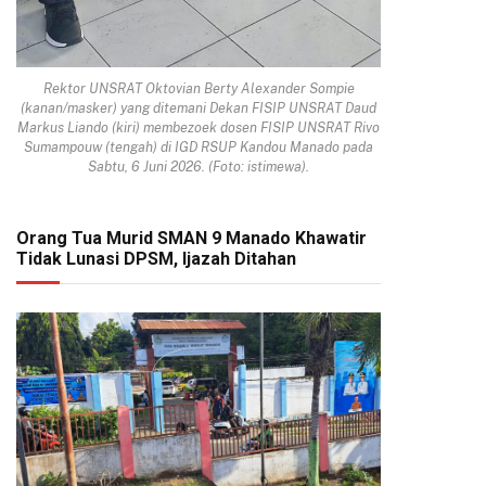
Rektor UNSRAT Oktovian Berty Alexander Sompie
(kanan/masker) yang ditemani Dekan FISIP UNSRAT Daud
Markus Liando (kiri) membezoek dosen FISIP UNSRAT Rivo
Sumampouw (tengah) di IGD RSUP Kandou Manado pada
Sabtu, 6 Juni 2026. (Foto: istimewa).
Orang Tua Murid SMAN 9 Manado Khawatir
Tidak Lunasi DPSM, Ijazah Ditahan
pp