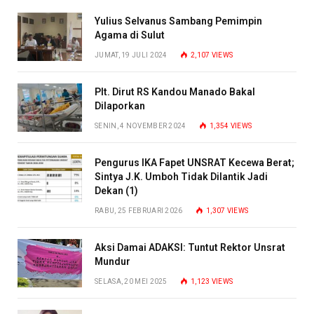
Yulius Selvanus Sambang Pemimpin
Agama di Sulut
JUMAT, 19 JULI 2024
2,107
VIEWS
Plt. Dirut RS Kandou Manado Bakal
Dilaporkan
SENIN, 4 NOVEMBER 2024
1,354
VIEWS
Pengurus IKA Fapet UNSRAT Kecewa Berat;
Sintya J.K. Umboh Tidak Dilantik Jadi
Dekan (1)
RABU, 25 FEBRUARI 2026
1,307
VIEWS
Aksi Damai ADAKSI: Tuntut Rektor Unsrat
Mundur
SELASA, 20 MEI 2025
1,123
VIEWS