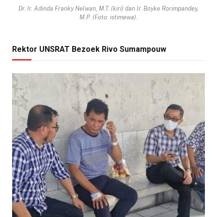
Dr. Ir. Adinda Franky Nelwan, M.T. (kiri) dan Ir. Boyke Rorimpandey,
M.P. (Foto: istimewa).
Rektor UNSRAT Bezoek Rivo Sumampouw