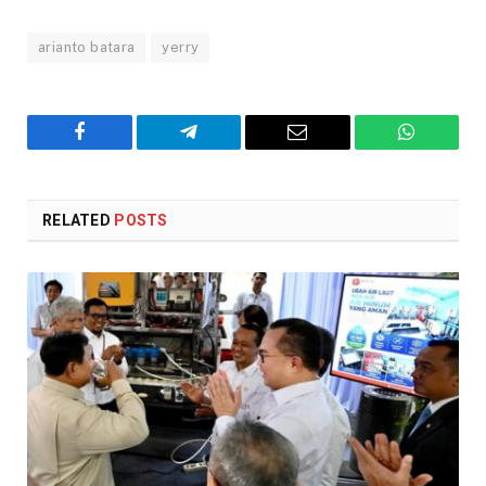
arianto batara
yerry
Facebook
Telegram
Email
WhatsAp
RELATED
POSTS