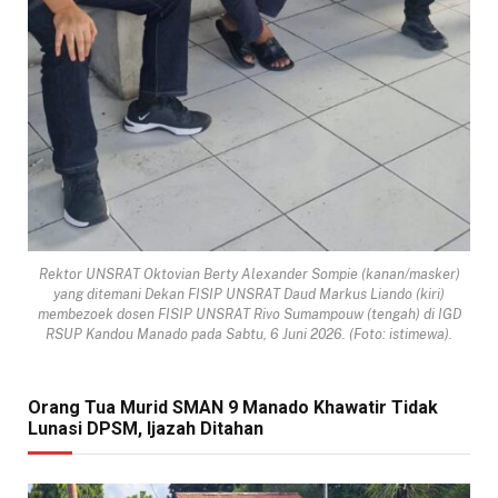
Rektor UNSRAT Oktovian Berty Alexander Sompie (kanan/masker)
yang ditemani Dekan FISIP UNSRAT Daud Markus Liando (kiri)
membezoek dosen FISIP UNSRAT Rivo Sumampouw (tengah) di IGD
RSUP Kandou Manado pada Sabtu, 6 Juni 2026. (Foto: istimewa).
Orang Tua Murid SMAN 9 Manado Khawatir Tidak
Lunasi DPSM, Ijazah Ditahan