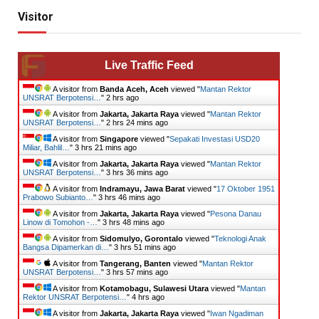
Visitor
Live Traffic Feed
A visitor from
Banda Aceh, Aceh
viewed "
Mantan Rektor
UNSRAT Berpotensi…
"
2 hrs ago
A visitor from
Jakarta, Jakarta Raya
viewed "
Mantan Rektor
UNSRAT Berpotensi…
"
2 hrs 24 mins ago
A visitor from
Singapore
viewed "
Sepakati Investasi USD20
Miliar, Bahlil…
"
3 hrs 21 mins ago
A visitor from
Jakarta, Jakarta Raya
viewed "
Mantan Rektor
UNSRAT Berpotensi…
"
3 hrs 36 mins ago
A visitor from
Indramayu, Jawa Barat
viewed "
17 Oktober 1951
Prabowo Subianto…
"
3 hrs 46 mins ago
A visitor from
Jakarta, Jakarta Raya
viewed "
Pesona Danau
Linow di Tomohon -…
"
3 hrs 49 mins ago
A visitor from
Sidomulyo, Gorontalo
viewed "
Teknologi Anak
Bangsa Dipamerkan di…
"
3 hrs 51 mins ago
A visitor from
Tangerang, Banten
viewed "
Mantan Rektor
UNSRAT Berpotensi…
"
3 hrs 57 mins ago
A visitor from
Kotamobagu, Sulawesi Utara
viewed "
Mantan
Rektor UNSRAT Berpotensi…
"
4 hrs ago
A visitor from
Jakarta, Jakarta Raya
viewed "
Iwan Ngadiman