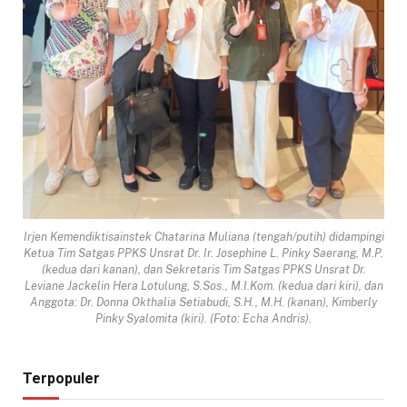
Irjen Kemendiktisainstek Chatarina Muliana (tengah/putih) didampingi
Ketua Tim Satgas PPKS Unsrat Dr. Ir. Josephine L. Pinky Saerang, M.P.
(kedua dari kanan), dan Sekretaris Tim Satgas PPKS Unsrat Dr.
Leviane Jackelin Hera Lotulung, S.Sos., M.I.Kom. (kedua dari kiri), dan
Anggota: Dr. Donna Okthalia Setiabudi, S.H., M.H. (kanan), Kimberly
Pinky Syalomita (kiri). (Foto: Echa Andris).
Terpopuler