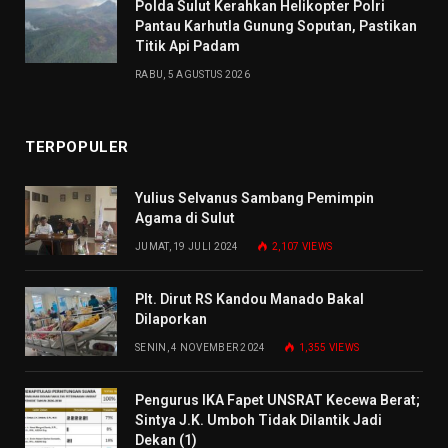
Polda Sulut Kerahkan Helikopter Polri
Pantau Karhutla Gunung Soputan, Pastikan
Titik Api Padam
RABU, 5 AGUSTUS 2026
TERPOPULER
Yulius Selvanus Sambang Pemimpin
Agama di Sulut
JUMAT, 19 JULI 2024
2,107
VIEWS
Plt. Dirut RS Kandou Manado Bakal
Dilaporkan
SENIN, 4 NOVEMBER 2024
1,355
VIEWS
Pengurus IKA Fapet UNSRAT Kecewa Berat;
Sintya J.K. Umboh Tidak Dilantik Jadi
Dekan (1)