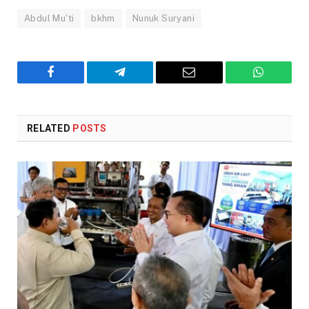
Abdul Mu'ti
bkhm
Nunuk Suryani
Facebook
Telegram
Email
WhatsAp
RELATED
POSTS