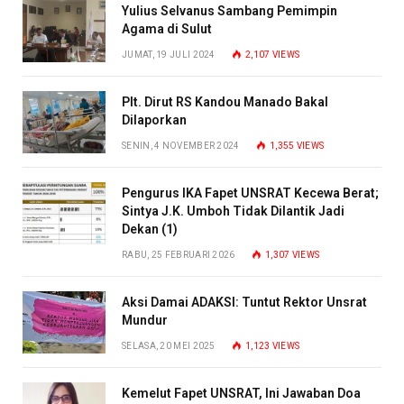
Yulius Selvanus Sambang Pemimpin
Agama di Sulut
JUMAT, 19 JULI 2024
2,107
VIEWS
Plt. Dirut RS Kandou Manado Bakal
Dilaporkan
SENIN, 4 NOVEMBER 2024
1,355
VIEWS
Pengurus IKA Fapet UNSRAT Kecewa Berat;
Sintya J.K. Umboh Tidak Dilantik Jadi
Dekan (1)
RABU, 25 FEBRUARI 2026
1,307
VIEWS
Aksi Damai ADAKSI: Tuntut Rektor Unsrat
Mundur
SELASA, 20 MEI 2025
1,123
VIEWS
Kemelut Fapet UNSRAT, Ini Jawaban Doa