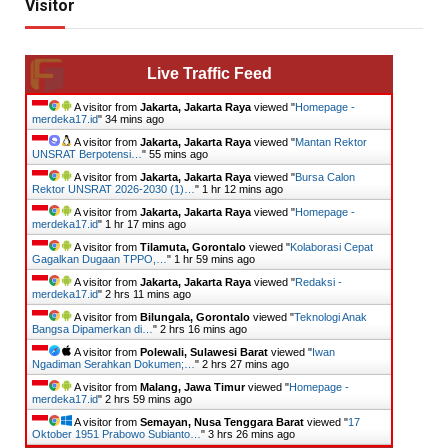
Visitor
Live Traffic Feed
A visitor from
Jakarta, Jakarta Raya
viewed "
Homepage -
merdeka17.id
"
34 mins ago
A visitor from
Jakarta, Jakarta Raya
viewed "
Mantan Rektor
UNSRAT Berpotensi…
"
55 mins ago
A visitor from
Jakarta, Jakarta Raya
viewed "
Bursa Calon
Rektor UNSRAT 2026-2030 (1)…
"
1 hr 12 mins ago
A visitor from
Jakarta, Jakarta Raya
viewed "
Homepage -
merdeka17.id
"
1 hr 17 mins ago
A visitor from
Tilamuta, Gorontalo
viewed "
Kolaborasi Cepat
Gagalkan Dugaan TPPO,…
"
1 hr 59 mins ago
A visitor from
Jakarta, Jakarta Raya
viewed "
Redaksi -
merdeka17.id
"
2 hrs 11 mins ago
A visitor from
Bilungala, Gorontalo
viewed "
Teknologi Anak
Bangsa Dipamerkan di…
"
2 hrs 16 mins ago
A visitor from
Polewali, Sulawesi Barat
viewed "
Iwan
Ngadiman Serahkan Dokumen;…
"
2 hrs 27 mins ago
A visitor from
Malang, Jawa Timur
viewed "
Homepage -
merdeka17.id
"
2 hrs 59 mins ago
A visitor from
Semayan, Nusa Tenggara Barat
viewed "
17
Oktober 1951 Prabowo Subianto…
"
3 hrs 26 mins ago