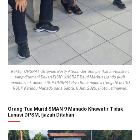
Rektor UNSRAT Oktovian Berty Alexander Sompie (kanan/masker)
yang ditemani Dekan FISIP UNSRAT Daud Markus Liando (kiri)
membezoek dosen FISIP UNSRAT Rivo Sumampouw (tengah) di IGD
RSUP Kandou Manado pada Sabtu, 6 Juni 2026. (Foto: istimewa).
Orang Tua Murid SMAN 9 Manado Khawatir Tidak
Lunasi DPSM, Ijazah Ditahan