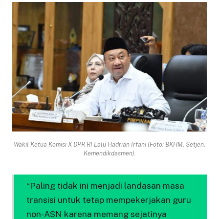
Wakil Ketua Komisi X DPR RI Lalu Hadrian Irfani (Foto: BKHM, Setjen,
Kemendikdasmen).
“Paling tidak ini menjadi landasan masa
transisi untuk tetap mempekerjakan guru
non-ASN karena memang sejatinya