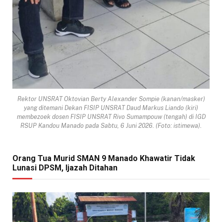
Rektor UNSRAT Oktovian Berty Alexander Sompie (kanan/masker)
yang ditemani Dekan FISIP UNSRAT Daud Markus Liando (kiri)
membezoek dosen FISIP UNSRAT Rivo Sumampouw (tengah) di IGD
RSUP Kandou Manado pada Sabtu, 6 Juni 2026. (Foto: istimewa).
Orang Tua Murid SMAN 9 Manado Khawatir Tidak
Lunasi DPSM, Ijazah Ditahan