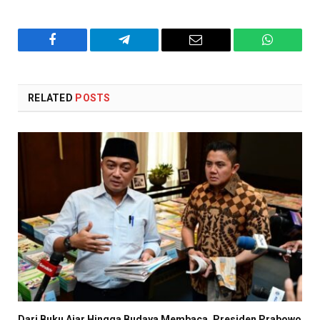
Facebook
Telegram
Email
WhatsAp
RELATED
POSTS
Dari Buku Ajar Hingga Budaya Membaca, Presiden Prabowo