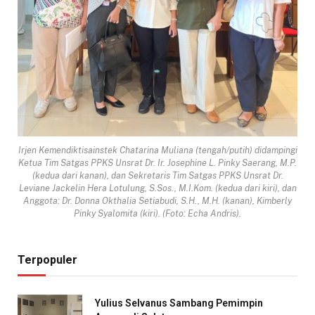
Irjen Kemendiktisainstek Chatarina Muliana (tengah/putih) didampingi
Ketua Tim Satgas PPKS Unsrat Dr. Ir. Josephine L. Pinky Saerang, M.P.
(kedua dari kanan), dan Sekretaris Tim Satgas PPKS Unsrat Dr.
Leviane Jackelin Hera Lotulung, S.Sos., M.I.Kom. (kedua dari kiri), dan
Anggota: Dr. Donna Okthalia Setiabudi, S.H., M.H. (kanan), Kimberly
Pinky Syalomita (kiri). (Foto: Echa Andris).
Terpopuler
Yulius Selvanus Sambang Pemimpin