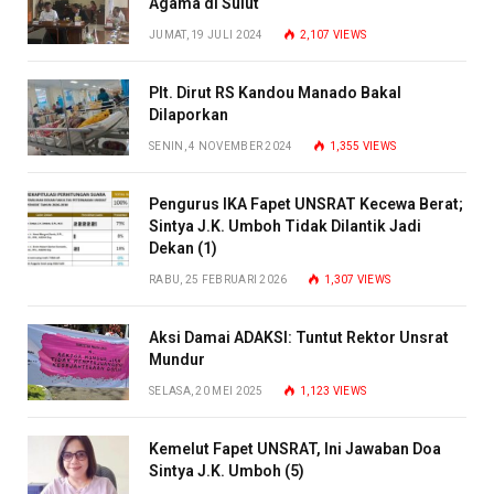
Agama di Sulut
JUMAT, 19 JULI 2024
2,107
VIEWS
Plt. Dirut RS Kandou Manado Bakal
Dilaporkan
SENIN, 4 NOVEMBER 2024
1,355
VIEWS
Pengurus IKA Fapet UNSRAT Kecewa Berat;
Sintya J.K. Umboh Tidak Dilantik Jadi
Dekan (1)
RABU, 25 FEBRUARI 2026
1,307
VIEWS
Aksi Damai ADAKSI: Tuntut Rektor Unsrat
Mundur
SELASA, 20 MEI 2025
1,123
VIEWS
Kemelut Fapet UNSRAT, Ini Jawaban Doa
Sintya J.K. Umboh (5)