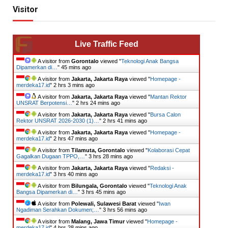
Visitor
Live Traffic Feed
A visitor from
Gorontalo
viewed "
Teknologi Anak Bangsa
Dipamerkan di…
"
45 mins ago
A visitor from
Jakarta, Jakarta Raya
viewed "
Homepage -
merdeka17.id
"
2 hrs 3 mins ago
A visitor from
Jakarta, Jakarta Raya
viewed "
Mantan Rektor
UNSRAT Berpotensi…
"
2 hrs 24 mins ago
A visitor from
Jakarta, Jakarta Raya
viewed "
Bursa Calon
Rektor UNSRAT 2026-2030 (1)…
"
2 hrs 41 mins ago
A visitor from
Jakarta, Jakarta Raya
viewed "
Homepage -
merdeka17.id
"
2 hrs 47 mins ago
A visitor from
Tilamuta, Gorontalo
viewed "
Kolaborasi Cepat
Gagalkan Dugaan TPPO,…
"
3 hrs 28 mins ago
A visitor from
Jakarta, Jakarta Raya
viewed "
Redaksi -
merdeka17.id
"
3 hrs 40 mins ago
A visitor from
Bilungala, Gorontalo
viewed "
Teknologi Anak
Bangsa Dipamerkan di…
"
3 hrs 45 mins ago
A visitor from
Polewali, Sulawesi Barat
viewed "
Iwan
Ngadiman Serahkan Dokumen;…
"
3 hrs 56 mins ago
A visitor from
Malang, Jawa Timur
viewed "
Homepage -
merdeka17.id
"
4 hrs 28 mins ago