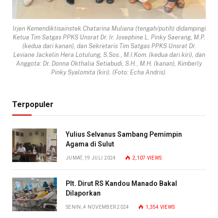
Irjen Kemendiktisainstek Chatarina Muliana (tengah/putih) didampingi
Ketua Tim Satgas PPKS Unsrat Dr. Ir. Josephine L. Pinky Saerang, M.P.
(kedua dari kanan), dan Sekretaris Tim Satgas PPKS Unsrat Dr.
Leviane Jackelin Hera Lotulung, S.Sos., M.I.Kom. (kedua dari kiri), dan
Anggota: Dr. Donna Okthalia Setiabudi, S.H., M.H. (kanan), Kimberly
Pinky Syalomita (kiri). (Foto: Echa Andris).
Terpopuler
Yulius Selvanus Sambang Pemimpin
Agama di Sulut
JUMAT, 19 JULI 2024
2,107
VIEWS
Plt. Dirut RS Kandou Manado Bakal
Dilaporkan
SENIN, 4 NOVEMBER 2024
1,354
VIEWS