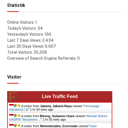
Statistik
Online Visitors:
1
Today's Visitors:
34
Yesterday's Visitors:
166
Last 7 Days Views:
2,434
Last 30 Days Views:
6,667
Total Visitors:
35,208
Overview of Search Engine Referrals:
0
Visitor
Live Traffic Feed
A visitor from
Jakarta, Jakarta Raya
viewed "
Homepage -
merdeka17.id
"
1 hr 54 mins ago
A visitor from
Bitung, Sulawesi Utara
viewed "
Mantan Rektor
UNSRAT Berpotensi…
"
1 hr 55 mins ago
A visitor from
Molombulahe, Gorontalo
viewed "
Iwan