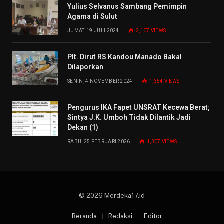
Yulius Selvanus Sambang Pemimpin
Agama di Sulut
JUMAT, 19 JULI 2024
2,107
VIEWS
Plt. Dirut RS Kandou Manado Bakal
Dilaporkan
SENIN, 4 NOVEMBER 2024
1,354
VIEWS
Pengurus IKA Fapet UNSRAT Kecewa Berat;
Sintya J.K. Umboh Tidak Dilantik Jadi
Dekan (1)
RABU, 25 FEBRUARI 2026
1,307
VIEWS
© 2026 Merdeka17.id
Beranda
Redaksi
Editor