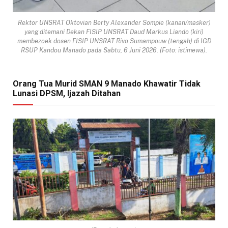
Rektor UNSRAT Oktovian Berty Alexander Sompie (kanan/masker)
yang ditemani Dekan FISIP UNSRAT Daud Markus Liando (kiri)
membezoek dosen FISIP UNSRAT Rivo Sumampouw (tengah) di IGD
RSUP Kandou Manado pada Sabtu, 6 Juni 2026. (Foto: istimewa).
Orang Tua Murid SMAN 9 Manado Khawatir Tidak
Lunasi DPSM, Ijazah Ditahan