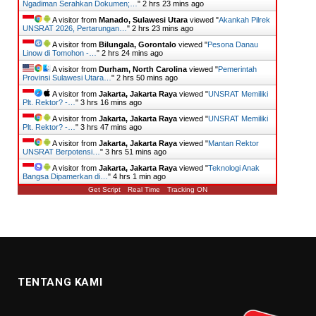
Ngadiman Serahkan Dokumen;…
"
2 hrs 23 mins ago
A visitor from
Manado, Sulawesi Utara
viewed "
Akankah Pilrek
UNSRAT 2026, Pertarungan…
"
2 hrs 23 mins ago
A visitor from
Bilungala, Gorontalo
viewed "
Pesona Danau
Linow di Tomohon -…
"
2 hrs 24 mins ago
A visitor from
Durham, North Carolina
viewed "
Pemerintah
Provinsi Sulawesi Utara…
"
2 hrs 50 mins ago
A visitor from
Jakarta, Jakarta Raya
viewed "
UNSRAT Memiliki
Plt. Rektor? -…
"
3 hrs 17 mins ago
A visitor from
Jakarta, Jakarta Raya
viewed "
UNSRAT Memiliki
Plt. Rektor? -…
"
3 hrs 47 mins ago
A visitor from
Jakarta, Jakarta Raya
viewed "
Mantan Rektor
UNSRAT Berpotensi…
"
3 hrs 51 mins ago
A visitor from
Jakarta, Jakarta Raya
viewed "
Teknologi Anak
Bangsa Dipamerkan di…
"
4 hrs 1 min ago
Get Script
Real Time
Tracking ON
TENTANG KAMI