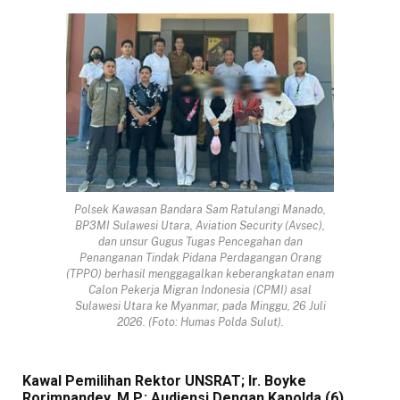
Polsek Kawasan Bandara Sam Ratulangi Manado,
BP3MI Sulawesi Utara, Aviation Security (Avsec),
dan unsur Gugus Tugas Pencegahan dan
Penanganan Tindak Pidana Perdagangan Orang
(TPPO) berhasil menggagalkan keberangkatan enam
Calon Pekerja Migran Indonesia (CPMI) asal
Sulawesi Utara ke Myanmar, pada Minggu, 26 Juli
2026. (Foto: Humas Polda Sulut).
Kawal Pemilihan Rektor UNSRAT; Ir. Boyke
Rorimpandey, M.P.: Audiensi Dengan Kapolda (6)