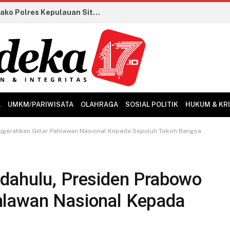
Ground Breaking Pembangunan Mako Polres Kepulauan Sitaro Resmi Dilaksanakan
L
UMKM/PARIWISATA
OLAHRAGA
SOSIAL POLITIK
HUKUM & KR
nugerahkan Gelar Pahlawan Nasional Kepada Sepuluh Tokoh Bangsa
dahulu, Presiden Prabowo
hlawan Nasional Kepada