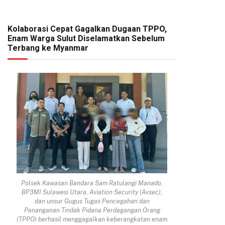
Kolaborasi Cepat Gagalkan Dugaan TPPO,
Enam Warga Sulut Diselamatkan Sebelum
Terbang ke Myanmar
Polsek Kawasan Bandara Sam Ratulangi Manado,
BP3MI Sulawesi Utara, Aviation Security (Avsec),
dan unsur Gugus Tugas Pencegahan dan
Penanganan Tindak Pidana Perdagangan Orang
(TPPO) berhasil menggagalkan keberangkatan enam