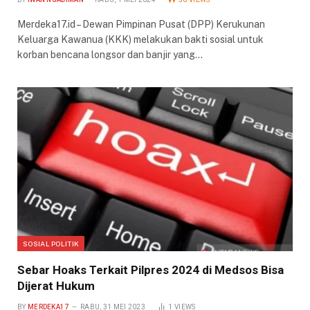
Merdeka17.id – Dewan Pimpinan Pusat (DPP) Kerukunan
Keluarga Kawanua (KKK) melakukan bakti sosial untuk
korban bencana longsor dan banjir yang…
SOSIAL POLITIK
Sebar Hoaks Terkait Pilpres 2024 di Medsos Bisa
Dijerat Hukum
BY
MERDEKA17
RABU, 31 MEI 2023
1
VIEWS