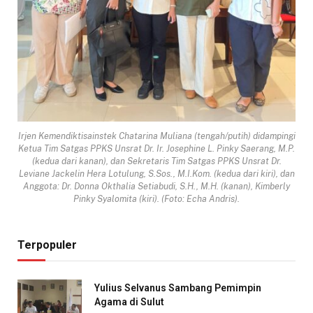
Irjen Kemendiktisainstek Chatarina Muliana (tengah/putih) didampingi
Ketua Tim Satgas PPKS Unsrat Dr. Ir. Josephine L. Pinky Saerang, M.P.
(kedua dari kanan), dan Sekretaris Tim Satgas PPKS Unsrat Dr.
Leviane Jackelin Hera Lotulung, S.Sos., M.I.Kom. (kedua dari kiri), dan
Anggota: Dr. Donna Okthalia Setiabudi, S.H., M.H. (kanan), Kimberly
Pinky Syalomita (kiri). (Foto: Echa Andris).
Terpopuler
Yulius Selvanus Sambang Pemimpin
Agama di Sulut