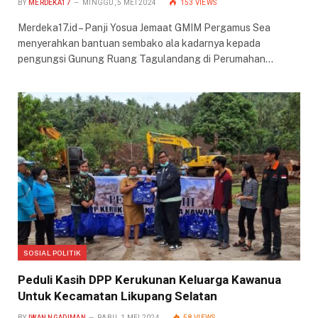
BY
MERDEKA17
MINGGU, 5 MEI 2024
153
VIEWS
Merdeka17.id – Panji Yosua Jemaat GMIM Pergamus Sea
menyerahkan bantuan sembako ala kadarnya kepada
pengungsi Gunung Ruang Tagulandang di Perumahan…
SOSIAL POLITIK
Peduli Kasih DPP Kerukunan Keluarga Kawanua
Untuk Kecamatan Likupang Selatan
BY
IWAN NGADIMAN
RABU, 1 MEI 2024
58
VIEWS