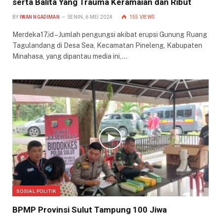
serta Balita Yang Trauma Keramaian dan Ribut
BY
IWAN NGADIMAN
SENIN, 6 MEI 2024
155
VIEWS
Merdeka17.id – Jumlah pengungsi akibat erupsi Gunung Ruang
Tagulandang di Desa Sea, Kecamatan Pineleng, Kabupaten
Minahasa, yang dipantau media ini,…
SOSIAL POLITIK
BPMP Provinsi Sulut Tampung 100 Jiwa