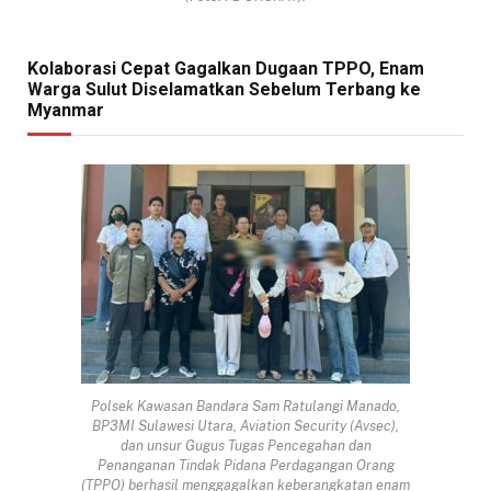
Kolaborasi Cepat Gagalkan Dugaan TPPO, Enam
Warga Sulut Diselamatkan Sebelum Terbang ke
Myanmar
Polsek Kawasan Bandara Sam Ratulangi Manado,
BP3MI Sulawesi Utara, Aviation Security (Avsec),
dan unsur Gugus Tugas Pencegahan dan
Penanganan Tindak Pidana Perdagangan Orang
(TPPO) berhasil menggagalkan keberangkatan enam