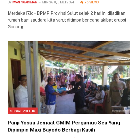
BY
IWAN NGADIMAN
MINGGU, 5 MEI 2024
76
VIEWS
Merdeka17.id – BPMP Provinsi Sulut sejak 2 hari ini dijadikan
rumah bagi saudara kita yang ditimpa bencana akibat erupsi
Gunung…
SOSIAL POLITIK
Panji Yosua Jemaat GMIM Pergamus Sea Yang
Dipimpin Maxi Bayodo Berbagi Kasih