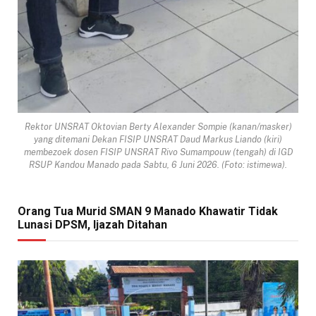
Rektor UNSRAT Oktovian Berty Alexander Sompie (kanan/masker)
yang ditemani Dekan FISIP UNSRAT Daud Markus Liando (kiri)
membezoek dosen FISIP UNSRAT Rivo Sumampouw (tengah) di IGD
RSUP Kandou Manado pada Sabtu, 6 Juni 2026. (Foto: istimewa).
Orang Tua Murid SMAN 9 Manado Khawatir Tidak
Lunasi DPSM, Ijazah Ditahan