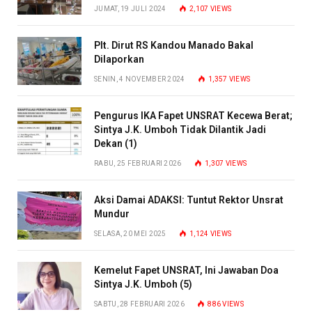
JUMAT, 19 JULI 2024
2,107
VIEWS
Plt. Dirut RS Kandou Manado Bakal
Dilaporkan
SENIN, 4 NOVEMBER 2024
1,357
VIEWS
Pengurus IKA Fapet UNSRAT Kecewa Berat;
Sintya J.K. Umboh Tidak Dilantik Jadi
Dekan (1)
RABU, 25 FEBRUARI 2026
1,307
VIEWS
Aksi Damai ADAKSI: Tuntut Rektor Unsrat
Mundur
SELASA, 20 MEI 2025
1,124
VIEWS
Kemelut Fapet UNSRAT, Ini Jawaban Doa
Sintya J.K. Umboh (5)
SABTU, 28 FEBRUARI 2026
886
VIEWS