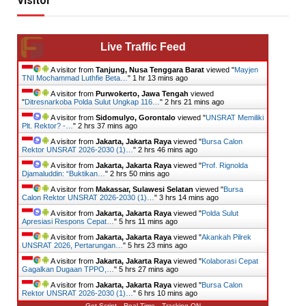
Visitor
Live Traffic Feed
A visitor from
Tanjung, Nusa Tenggara Barat
viewed "
Mayjen
TNI Mochammad Luthfie Beta…
"
1 hr 13 mins ago
A visitor from
Purwokerto, Jawa Tengah
viewed
"
Ditresnarkoba Polda Sulut Ungkap 116…
"
2 hrs 21 mins ago
A visitor from
Sidomulyo, Gorontalo
viewed "
UNSRAT Memiliki
Plt. Rektor? -…
"
2 hrs 37 mins ago
A visitor from
Jakarta, Jakarta Raya
viewed "
Bursa Calon
Rektor UNSRAT 2026-2030 (1)…
"
2 hrs 46 mins ago
A visitor from
Jakarta, Jakarta Raya
viewed "
Prof. Rignolda
Djamaluddin: “Buktikan…
"
2 hrs 50 mins ago
A visitor from
Makassar, Sulawesi Selatan
viewed "
Bursa
Calon Rektor UNSRAT 2026-2030 (1)…
"
3 hrs 14 mins ago
A visitor from
Jakarta, Jakarta Raya
viewed "
Polda Sulut
Apresiasi Respons Cepat…
"
5 hrs 11 mins ago
A visitor from
Jakarta, Jakarta Raya
viewed "
Akankah Pilrek
UNSRAT 2026, Pertarungan…
"
5 hrs 23 mins ago
A visitor from
Jakarta, Jakarta Raya
viewed "
Kolaborasi Cepat
Gagalkan Dugaan TPPO,…
"
5 hrs 27 mins ago
A visitor from
Jakarta, Jakarta Raya
viewed "
Bursa Calon
Rektor UNSRAT 2026-2030 (1)…
"
6 hrs 10 mins ago
Get Script
Real Time
Tracking ON