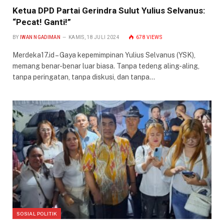
Ketua DPD Partai Gerindra Sulut Yulius Selvanus:
“Pecat! Ganti!”
BY
IWAN NGADIMAN
KAMIS, 18 JULI 2024
678
VIEWS
Merdeka17.id – Gaya kepemimpinan Yulius Selvanus (YSK),
memang benar-benar luar biasa. Tanpa tedeng aling-aling,
tanpa peringatan, tanpa diskusi, dan tanpa…
SOSIAL POLITIK