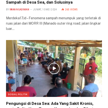
Sampah di Desa Sea, dan Solusinya
BY
IWAN NGADIMAN
JUMAT, 10 MEI 2024
265
VIEWS
Merdeka17.id – Fenomena sampah menumpuk yang terletak di
ruas jalan dari MORR III (Manado outer ring road; jalan lingkar
luar…
SOSIAL POLITIK
Pengungsi di Desa Sea: Ada Yang Sakit Kronis,