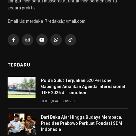
sangat membantu masyarakat untuk memperoleh berita
secara praktis.
Email Us: merdeka17redaksi@gmail.com
Facebook
Instagram
YouTube
WhatsApp
TikTok
TERBARU
​Polda Sulut Terjunkan 520 Personel
Gabungan Amankan Agenda Internasional
TIFF 2026 di Tomohon
SABTU, 8 AGUSTUS 2026
Dari Buku Ajar Hingga Budaya Membaca,
Presiden Prabowo Perkuat Fondasi SDM
Indonesia