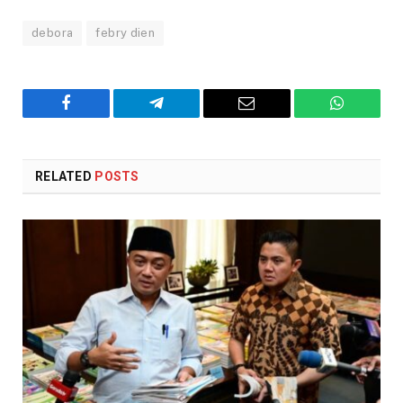
debora
febry dien
Facebook
Telegram
Email
WhatsAp
RELATED
POSTS