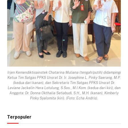
Irjen Kemendiktisainstek Chatarina Muliana (tengah/putih) didampingi
Ketua Tim Satgas PPKS Unsrat Dr. Ir. Josephine L. Pinky Saerang, M.P.
(kedua dari kanan), dan Sekretaris Tim Satgas PPKS Unsrat Dr.
Leviane Jackelin Hera Lotulung, S.Sos., M.I.Kom. (kedua dari kiri), dan
Anggota: Dr. Donna Okthalia Setiabudi, S.H., M.H. (kanan), Kimberly
Pinky Syalomita (kiri). (Foto: Echa Andris).
Terpopuler