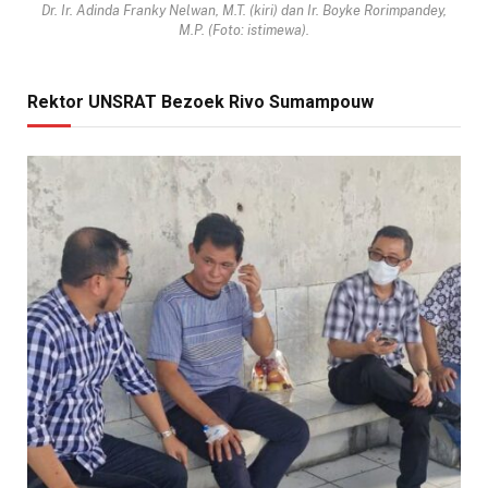
Dr. Ir. Adinda Franky Nelwan, M.T. (kiri) dan Ir. Boyke Rorimpandey,
M.P. (Foto: istimewa).
Rektor UNSRAT Bezoek Rivo Sumampouw