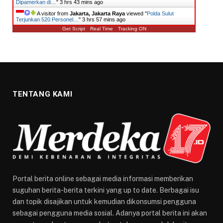
Dipamerkan di…
"
3 hrs 43 mins ago
A visitor from
Jakarta, Jakarta Raya
viewed "
​Polda Sulut
Terjunkan 520 Personel…
"
3 hrs 57 mins ago
Get Script
Real Time
Tracking ON
TENTANG KAMI
Portal berita online sebagai media informasi memberikan
suguhan berita-berita terkini yang up to date. Berbagai isu
dan topik disajikan untuk kemudian dikonsumsi pengguna
sebagai pengguna media sosial. Adanya portal berita ini akan