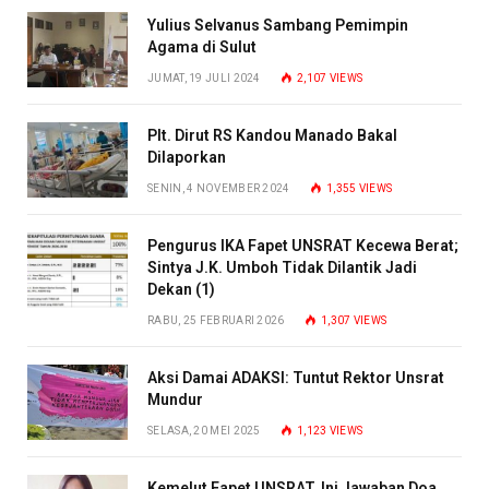
Yulius Selvanus Sambang Pemimpin
Agama di Sulut
JUMAT, 19 JULI 2024
2,107
VIEWS
Plt. Dirut RS Kandou Manado Bakal
Dilaporkan
SENIN, 4 NOVEMBER 2024
1,355
VIEWS
Pengurus IKA Fapet UNSRAT Kecewa Berat;
Sintya J.K. Umboh Tidak Dilantik Jadi
Dekan (1)
RABU, 25 FEBRUARI 2026
1,307
VIEWS
Aksi Damai ADAKSI: Tuntut Rektor Unsrat
Mundur
SELASA, 20 MEI 2025
1,123
VIEWS
Kemelut Fapet UNSRAT, Ini Jawaban Doa