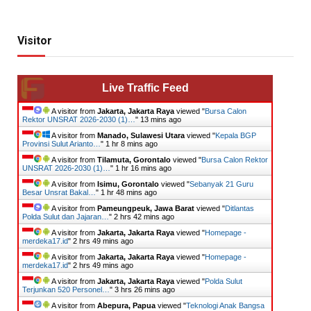
Visitor
Live Traffic Feed
A visitor from
Jakarta, Jakarta Raya
viewed "
Bursa Calon
Rektor UNSRAT 2026-2030 (1)…
"
13 mins ago
A visitor from
Manado, Sulawesi Utara
viewed "
Kepala BGP
Provinsi Sulut Arianto…
"
1 hr 8 mins ago
A visitor from
Tilamuta, Gorontalo
viewed "
Bursa Calon Rektor
UNSRAT 2026-2030 (1)…
"
1 hr 16 mins ago
A visitor from
Isimu, Gorontalo
viewed "
Sebanyak 21 Guru
Besar Unsrat Bakal…
"
1 hr 48 mins ago
A visitor from
Pameungpeuk, Jawa Barat
viewed "
Ditlantas
Polda Sulut dan Jajaran…
"
2 hrs 42 mins ago
A visitor from
Jakarta, Jakarta Raya
viewed "
Homepage -
merdeka17.id
"
2 hrs 49 mins ago
A visitor from
Jakarta, Jakarta Raya
viewed "
Homepage -
merdeka17.id
"
2 hrs 50 mins ago
A visitor from
Jakarta, Jakarta Raya
viewed "
​Polda Sulut
Terjunkan 520 Personel…
"
3 hrs 26 mins ago
A visitor from
Abepura, Papua
viewed "
Teknologi Anak Bangsa