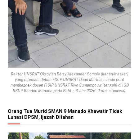
Rektor UNSRAT Oktovian Berty Alexander Sompie (kanan/masker)
yang ditemani Dekan FISIP UNSRAT Daud Markus Liando (kiri)
membezoek dosen FISIP UNSRAT Rivo Sumampouw (tengah) di IGD
RSUP Kandou Manado pada Sabtu, 6 Juni 2026. (Foto: istimewa).
Orang Tua Murid SMAN 9 Manado Khawatir Tidak
Lunasi DPSM, Ijazah Ditahan